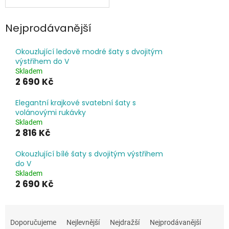
Nejprodávanější
Okouzlující ledově modré šaty s dvojitým
výstřihem do V
Skladem
2 690 Kč
Elegantní krajkové svatební šaty s
volánovými rukávky
Skladem
2 816 Kč
Okouzlující bílé šaty s dvojitým výstřihem
do V
Skladem
2 690 Kč
Ř
a
Doporučujeme
Nejlevnější
Nejdražší
Nejprodávanější