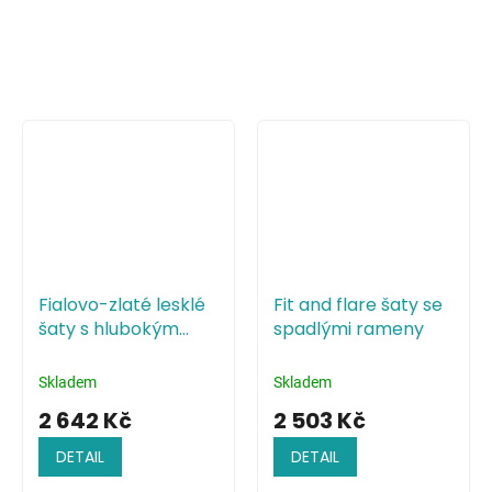
Fialovo-zlaté lesklé
Fit and flare šaty se
šaty s hlubokým
spadlými rameny
výstřihem a holými
zády
Skladem
Skladem
2 642 Kč
2 503 Kč
DETAIL
DETAIL