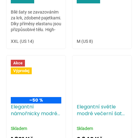
Bílé šaty se zavazováním
za krk, zdobené pajetkami.
Díky příměsy elastanu jsou
přizpůsobivé tělu. High-
low sukně dovoluje ukázat
krásné nožky nositelky.
XXL (US 14)
M (US 8)
Akce
Výprodej
–50 %
Elegantní
Elegantní světle
námořnicky modré
modré večerní šaty
večerní šaty s
s tříčtvrtečními
tříčtvrtečními
rukávy
Skladem
Skladem
rukávy