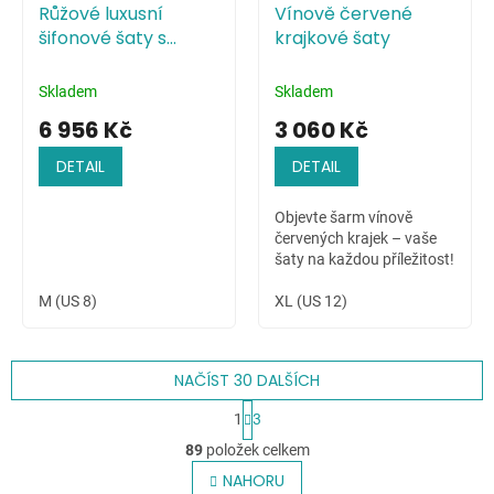
Růžové luxusní
Vínově červené
šifonové šaty s
krajkové šaty
živůtkem zdobeným
pajetkami
Skladem
Skladem
6 956 Kč
3 060 Kč
DETAIL
DETAIL
Objevte šarm vínově
červených krajek – vaše
šaty na každou příležitost!
M (US 8)
XL (US 12)
NAČÍST 30 DALŠÍCH
S
1
3
t
O
r
89
položek celkem
v
á
l
NAHORU
n