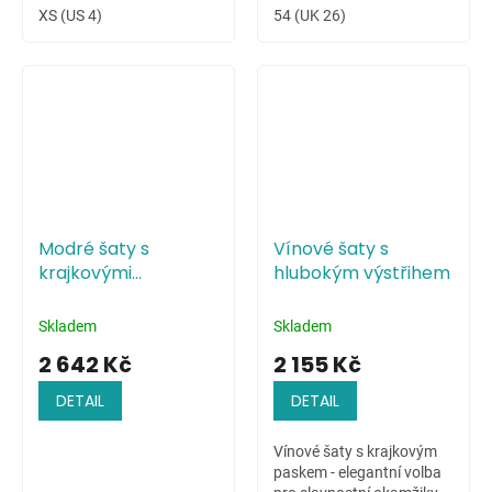
XS (US 4)
54 (UK 26)
Modré šaty s
Vínové šaty s
krajkovými
hlubokým výstřihem
květinami na živůtku
Skladem
Skladem
2 642 Kč
2 155 Kč
DETAIL
DETAIL
Vínové šaty s krajkovým
paskem - elegantní volba