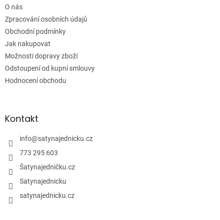
í
O nás
Zpracování osobních údajů
Obchodní podmínky
Jak nakupovat
Možnosti dopravy zboží
Odstoupení od kupní smlouvy
Hodnocení obchodu
Kontakt
info
@
satynajednicku.cz
773 295 603
Šatynajedničku.cz
Satynajednicku
satynajednicku.cz