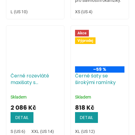
pro slavnostní okamžiky.
L (US 10)
XS (US 4)
Akce
Výprodej
–59 %
Černé rozevláté
Černé šaty se
maxišaty s
širokými ramínky
květinovým
potiskem
Skladem
Skladem
2 086 Kč
818 Kč
DETAIL
DETAIL
S (US 6)
XXL (US 14)
XL (US 12)