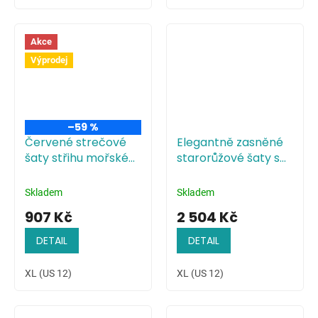
Akce
Výprodej
–59 %
Červené strečové
Elegantně zasněné
šaty střihu mořské
starorůžové šaty s
panny
plisovaným
živůtkem
Skladem
Skladem
907 Kč
2 504 Kč
DETAIL
DETAIL
XL (US 12)
XL (US 12)