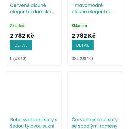
Červené dlouhé
Tmavomodré
elegantní dámské
dlouhé elegantní
šaty s odhalenými
dámské šaty s
rameny
odhalenými rameny
Skladem
Skladem
2 782 Kč
2 782 Kč
DETAIL
DETAIL
L (US 10)
3XL (US 16)
Boho svatební šaty s
Červené jiskřící šaty
šedou tylovou sukní
se spadlými rameny