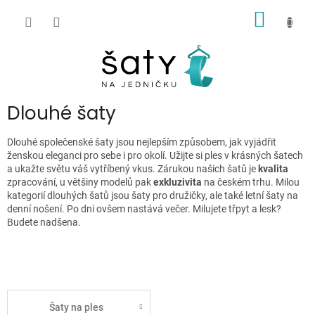
Přejít
NÁKUP
na
obsah
KOŠÍK
P
Dlouhé šaty
o
s
Dlouhé společenské šaty jsou nejlepším způsobem, jak vyjádřit
t
ženskou eleganci pro sebe i pro okolí. Užijte si ples v krásných šatech
r
a ukažte světu váš vytříbený vkus. Zárukou našich šatů je
kvalita
zpracování, u většiny modelů pak
exkluzivita
na českém trhu. Milou
a
kategorií dlouhých šatů jsou šaty pro družičky, ale také letní šaty na
n
denní nošení. Po dni ovšem nastává večer. Milujete třpyt a lesk?
n
Budete nadšena.
í
p
a
n
e
Šaty na ples
l