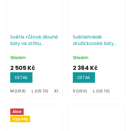
Světle růžové dlouhé
Světlehnědé
šaty ve střihu
družičkovské šaty
mořské panny
minimalistického
stylu
Skladem
Skladem
2 505 Kč
2 364 Kč
DETAIL
DETAIL
M (US 8)
L (US 10)
XXL (US 14)
S (US 6)
L (US 10)
Akce
Výprodej