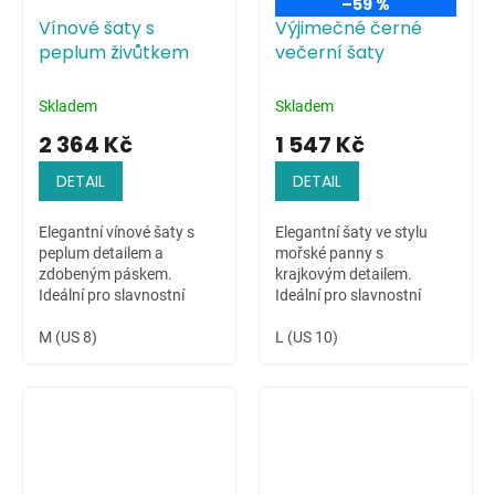
–59 %
Vínové šaty s
Výjimečné černé
peplum živůtkem
večerní šaty
Skladem
Skladem
2 364 Kč
1 547 Kč
DETAIL
DETAIL
Elegantní vínové šaty s
Elegantní šaty ve stylu
peplum detailem a
mořské panny s
zdobeným páskem.
krajkovým detailem.
Ideální pro slavnostní
Ideální pro slavnostní
chvíle.
příležitosti.
M (US 8)
L (US 10)