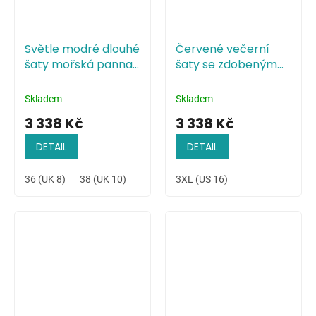
Světle modré dlouhé
Červené večerní
šaty mořská panna
šaty se zdobeným
s krajkou
živůtkem
Skladem
Skladem
3 338 Kč
3 338 Kč
DETAIL
DETAIL
36 (UK 8)
38 (UK 10)
40 (UK 12)
3XL (US 16)
42 (UK 14)
44 (UK 16)