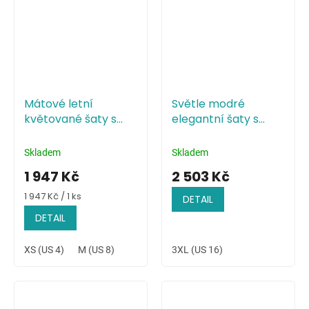
Mátové letní
Světle modré
květované šaty s
elegantní šaty s
vysokým rozparkem
přeloženým
živůtkem
Skladem
Skladem
1 947 Kč
2 503 Kč
Měrná
1 947 Kč / 1 ks
DETAIL
cena:
DETAIL
XS (US 4)
M (US 8)
3XL (US 16)