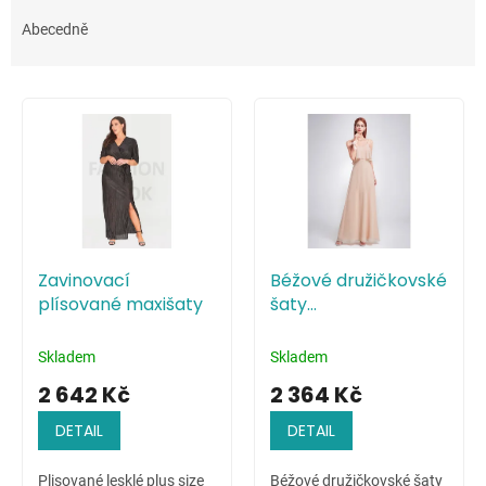
z
e
Abecedně
n
í
V
p
ý
r
p
o
i
d
s
u
p
k
r
t
o
ů
Zavinovací
Béžové družičkovské
d
plísované maxišaty
šaty
u
minimalistického
k
stylu
t
Skladem
Skladem
ů
2 642 Kč
2 364 Kč
DETAIL
DETAIL
Plisované lesklé plus size
Béžové družičkovské šaty