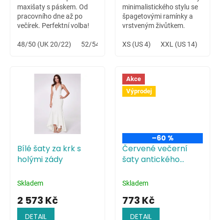
maxišaty s páskem. Od
minimalistického stylu se
pracovního dne až po
špagetovými ramínky a
večírek. Perfektní volba!
vrstveným živůtkem.
Variabilní šaty vhodné na
48/50 (UK 20/22)
52/54 (UK 24/26)
letní svatbu na louce či
XS (US 4)
XXL (US 14)
celodenní hudební festival.
Akce
Výprodej
–60 %
Bílé šaty za krk s
Červené večerní
holými zády
šaty antického
střihu
Skladem
Skladem
2 573 Kč
773 Kč
DETAIL
DETAIL