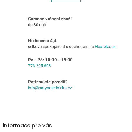
á
k
o
d
v
a
á
c
Garance vrácení zboží
n
í
do 30 dnů!
í
p
r
v
Hodnocení 4,4
k
celková spokojenost s obchodem na
Heureka.cz
y
v
Po - Pá: 10:00 - 19:00
ý
773 295 603
p
i
s
Potřebujete poradit?
u
info@satynajednicku.cz
Z
á
p
a
Informace pro vás
t