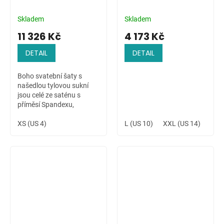
Skladem
Skladem
11 326 Kč
4 173 Kč
DETAIL
DETAIL
Boho svatební šaty s
našedlou tylovou sukní
jsou celé ze saténu s
příměsí Spandexu,
zdobené ručně přišívanou
krajkovou aplikací na
XS (US 4)
L (US 10)
XXL (US 14)
4XL 
ramenu a v pase. Šaty s
dlouhým rukávem jsou...