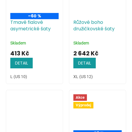
–60 %
Tmavě fialové
Růžové boho
asymetrické šaty
družičkovské šaty
Skladem
Skladem
413 Kč
2 642 Kč
DETAIL
DETAIL
L (US 10)
XL (US 12)
Akce
Výprodej