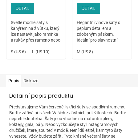
DETAIL
DETAIL
Světle modré šaty s
Elegantní vínové šaty s
kanýrem na živůtku, který
peplum detailem a
lze nastavit jako ramínka
zdobeným páskem.
a rukáv přes rameno nebo
Ideální pro slavnostní
jako spadlá ramínka přes
chvíle.
paže či jako kanýr okolo
S (US 6)
L (US 10)
M (US 8)
výstřihu (vyndáte ruce).
Maxi...
Popis
Diskuze
Detailní popis produktu
Představujeme Vám červené jiskřící šaty se spadlými rameny.
Buďte zářívá při všech Vašich zvláštních příležitostech. Buďte
nepřehlédnutelná. Šaty jsou vhodné na maturitní plesy,
koktejly, gala, bály. Nebo vyzkoušejte styl instagramových
družiček, které jsou teď v módě. Není důležité, kam tyto šaty
vynesete. Vždy budete zářit. Tyto krásné večerní šaty se