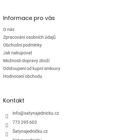
á
p
a
Informace pro vás
t
í
O nás
Zpracování osobních údajů
Obchodní podmínky
Jak nakupovat
Možnosti dopravy zboží
Odstoupení od kupní smlouvy
Hodnocení obchodu
Kontakt
info
@
satynajednicku.cz
773 295 603
Šatynajedničku.cz