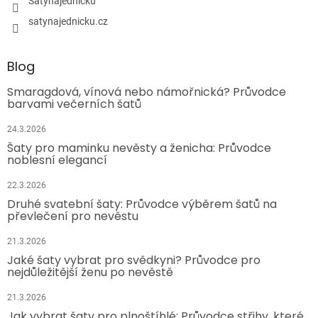
Satynajednicku
satynajednicku.cz
Blog
Smaragdová, vínová nebo námořnická? Průvodce
barvami večerních šatů
24.3.2026
Šaty pro maminku nevěsty a ženicha: Průvodce
noblesní elegancí
22.3.2026
Druhé svatební šaty: Průvodce výběrem šatů na
převlečení pro nevěstu
21.3.2026
Jaké šaty vybrat pro svědkyni? Průvodce pro
nejdůležitější ženu po nevěstě
21.3.2026
Jak vybrat šaty pro plnoštíhlé: Průvodce střihy, které