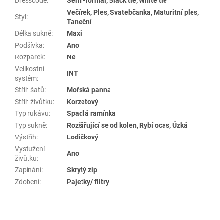
Dresscode
:
Semi-formal, Black tie, White tie
Večírek, Ples, Svatebčanka, Maturitní ples,
Styl
:
Taneční
Délka sukně
:
Maxi
Podšívka
:
Ano
Rozparek
:
Ne
Velikostní
INT
systém
:
Střih šatů
:
Mořská panna
Střih živůtku
:
Korzetový
Typ rukávu
:
Spadlá ramínka
Typ sukně
:
Rozšiřující se od kolen, Rybí ocas, Úzká
Výstřih
:
Lodičkový
Vystužení
Ano
živůtku
:
Zapínání
:
Skrytý zip
Zdobení
:
Pajetky/ flitry
Z