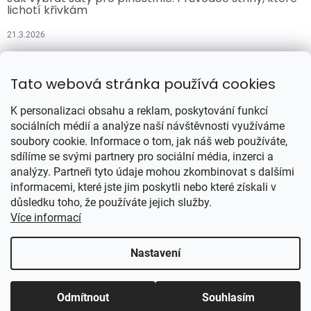
lichotí křivkám
21.3.2026
Přijímáme online platby
Tato webová stránka používá cookies
K personalizaci obsahu a reklam, poskytování funkcí
sociálních médií a analýze naší návštěvnosti využíváme
soubory cookie. Informace o tom, jak náš web používáte,
sdílíme se svými partnery pro sociální média, inzerci a
analýzy. Partneři tyto údaje mohou zkombinovat s dalšími
Vytvořil Shoptet
informacemi, které jste jim poskytli nebo které získali v
důsledku toho, že používáte jejich služby.
Více informací
Copyright 2026
Šatynajedničku.cz
. Všechna práva vyhrazena.
Upravit nastavení cookies
Nastavení
Odmítnout
Souhlasím
Se ❤ spravují PPC-systemy.cz