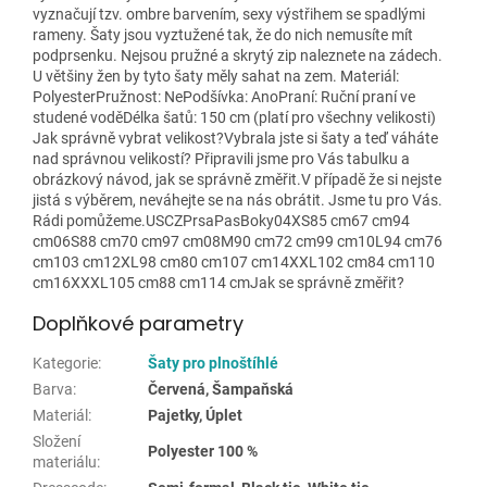
vyznačují tzv. ombre barvením, sexy výstřihem se spadlými
rameny. Šaty jsou vyztužené tak, že do nich nemusíte mít
podprsenku. Nejsou pružné a skrytý zip naleznete na zádech.
U většiny žen by tyto šaty měly sahat na zem. Materiál:
PolyesterPružnost: NePodšívka: AnoPraní: Ruční praní ve
studené voděDélka šatů: 150 cm (platí pro všechny velikosti)
Jak správně vybrat velikost?Vybrala jste si šaty a teď váháte
nad správnou velikostí? Připravili jsme pro Vás tabulku a
obrázkový návod, jak se správně změřit.V případě že si nejste
jistá s výběrem, neváhejte se na nás obrátit. Jsme tu pro Vás.
Rádi pomůžeme.USCZPrsaPasBoky04XS85 cm67 cm94
cm06S88 cm70 cm97 cm08M90 cm72 cm99 cm10L94 cm76
cm103 cm12XL98 cm80 cm107 cm14XXL102 cm84 cm110
cm16XXXL105 cm88 cm114 cmJak se správně změřit?
Doplňkové parametry
Kategorie
:
Šaty pro plnoštíhlé
Barva
:
Červená, Šampaňská
Materiál
:
Pajetky, Úplet
Složení
Polyester 100 %
materiálu
: