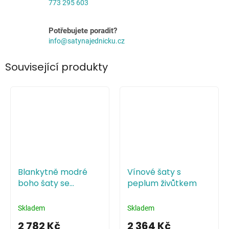
773 295 603
Potřebujete poradit?
info@satynajednicku.cz
Související produkty
Blankytně modré
Vínové šaty s
boho šaty se
peplum živůtkem
spadlými rameny
Skladem
Skladem
2 782 Kč
2 364 Kč