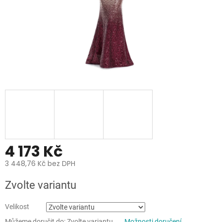
4 173 Kč
3 448,76 Kč bez DPH
Měrná
Zvolte variantu
cena:
Velikost
Můžeme doručit do:
Zvolte variantu
Možnosti doručení