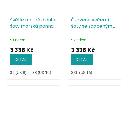
Světle modré dlouhé
Červené večerní
šaty mořská panna
šaty se zdobeným
s krajkou
živůtkem
Skladem
Skladem
3 338 Kč
3 338 Kč
DETAIL
DETAIL
36 (UK 8)
38 (UK 10)
40 (UK 12)
3XL (US 16)
42 (UK 14)
44 (UK 16)