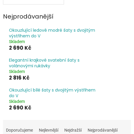
Nejprodávanější
Okouzlující ledově modré šaty s dvojitým
výstřihem do V
Skladem
2 690 Kč
Elegantní krajkové svatební šaty s
volánovými rukávky
Skladem
2 816 Kč
Okouzlující bílé šaty s dvojitým výstřihem
do V
Skladem
2 690 Kč
Ř
a
Doporučujeme
Nejlevnější
Nejdražší
Nejprodávanější