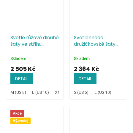
Světle růžové dlouhé
Světlehnědé
šaty ve střihu
družičkovské šaty
mořské panny
minimalistického
stylu
Skladem
Skladem
2 505 Kč
2 364 Kč
DETAIL
DETAIL
M (US 8)
L (US 10)
XXL (US 14)
S (US 6)
L (US 10)
Akce
Výprodej