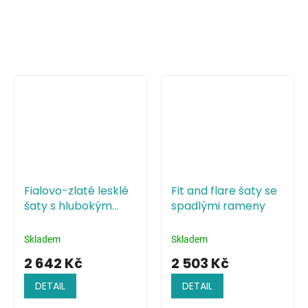
Fialovo-zlaté lesklé
Fit and flare šaty se
šaty s hlubokým
spadlými rameny
výstřihem a holými
zády
Skladem
Skladem
2 642 Kč
2 503 Kč
DETAIL
DETAIL