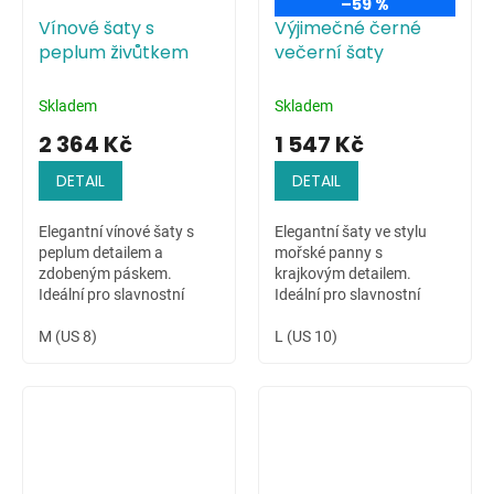
–59 %
Vínové šaty s
Výjimečné černé
peplum živůtkem
večerní šaty
Skladem
Skladem
2 364 Kč
1 547 Kč
DETAIL
DETAIL
Elegantní vínové šaty s
Elegantní šaty ve stylu
peplum detailem a
mořské panny s
zdobeným páskem.
krajkovým detailem.
Ideální pro slavnostní
Ideální pro slavnostní
chvíle.
příležitosti.
M (US 8)
L (US 10)