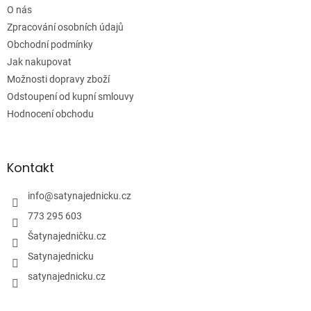
í
O nás
Zpracování osobních údajů
Obchodní podmínky
Jak nakupovat
Možnosti dopravy zboží
Odstoupení od kupní smlouvy
Hodnocení obchodu
Kontakt
info
@
satynajednicku.cz
773 295 603
Šatynajedničku.cz
Satynajednicku
satynajednicku.cz