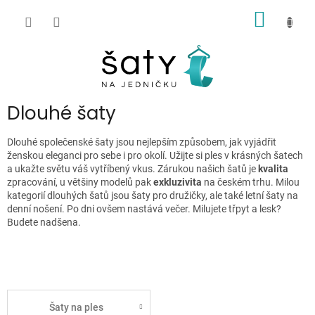
Přejít
NÁKUP
na
obsah
KOŠÍK
P
Dlouhé šaty
o
s
Dlouhé společenské šaty jsou nejlepším způsobem, jak vyjádřit
t
ženskou eleganci pro sebe i pro okolí. Užijte si ples v krásných šatech
r
a ukažte světu váš vytříbený vkus. Zárukou našich šatů je
kvalita
zpracování, u většiny modelů pak
exkluzivita
na českém trhu. Milou
a
kategorií dlouhých šatů jsou šaty pro družičky, ale také letní šaty na
n
denní nošení. Po dni ovšem nastává večer. Milujete třpyt a lesk?
n
Budete nadšena.
í
p
a
n
e
Šaty na ples
l