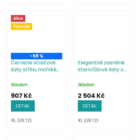
Akce
Výprodej
–59 %
Červené strečové
Elegantně zasněné
šaty střihu mořské
starorůžové šaty s
panny
plisovaným
živůtkem
Skladem
Skladem
907 Kč
2 504 Kč
DETAIL
DETAIL
XL (US 12)
XL (US 12)