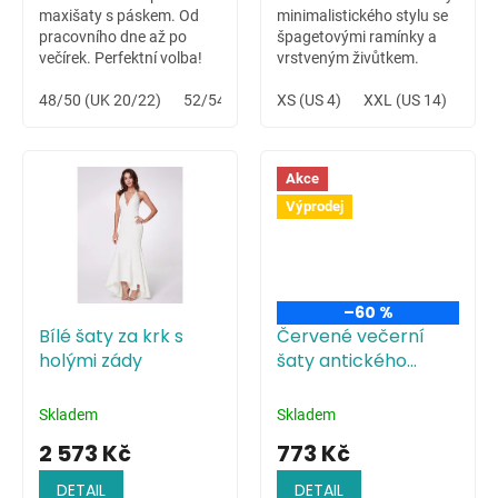
maxišaty s páskem. Od
minimalistického stylu se
pracovního dne až po
špagetovými ramínky a
večírek. Perfektní volba!
vrstveným živůtkem.
Variabilní šaty vhodné na
48/50 (UK 20/22)
52/54 (UK 24/26)
letní svatbu na louce či
XS (US 4)
XXL (US 14)
celodenní hudební festival.
Akce
Výprodej
–60 %
Bílé šaty za krk s
Červené večerní
holými zády
šaty antického
střihu
Skladem
Skladem
2 573 Kč
773 Kč
DETAIL
DETAIL