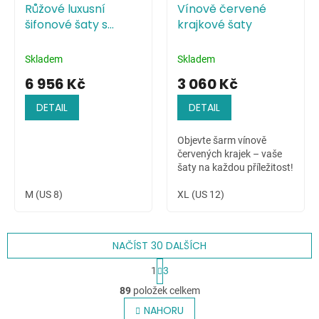
Růžové luxusní
Vínově červené
šifonové šaty s
krajkové šaty
živůtkem zdobeným
pajetkami
Skladem
Skladem
6 956 Kč
3 060 Kč
DETAIL
DETAIL
Objevte šarm vínově
červených krajek – vaše
šaty na každou příležitost!
M (US 8)
XL (US 12)
NAČÍST 30 DALŠÍCH
S
1
3
t
O
r
89
položek celkem
v
á
l
NAHORU
n