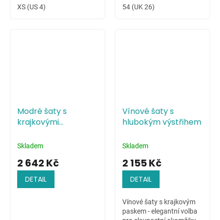
XS (US 4)
54 (UK 26)
Modré šaty s
Vínové šaty s
krajkovými
hlubokým výstřihem
květinami na živůtku
Skladem
Skladem
2 642 Kč
2 155 Kč
DETAIL
DETAIL
Vínové šaty s krajkovým
paskem - elegantní volba