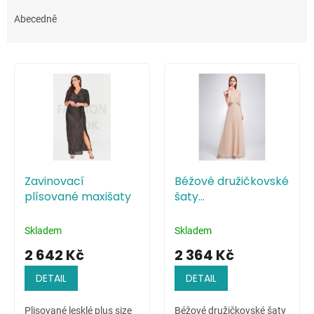
z
e
Abecedně
n
í
V
p
ý
r
p
o
i
d
s
u
p
k
r
t
o
ů
Zavinovací
Béžové družičkovské
d
plísované maxišaty
šaty
u
minimalistického
k
stylu
t
Skladem
Skladem
ů
2 642 Kč
2 364 Kč
DETAIL
DETAIL
Plisované lesklé plus size
Béžové družičkovské šaty