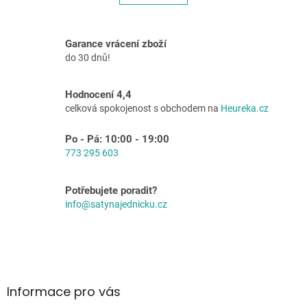
á
k
o
d
v
a
á
c
Garance vrácení zboží
n
í
do 30 dnů!
í
p
r
v
Hodnocení 4,4
k
celková spokojenost s obchodem na
Heureka.cz
y
v
Po - Pá: 10:00 - 19:00
ý
773 295 603
p
i
s
Potřebujete poradit?
u
info@satynajednicku.cz
Z
á
p
a
Informace pro vás
t