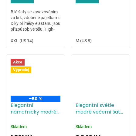
Bílé šaty se zavazováním
za krk, zdobené pajetkami.
Díky příměsy elastanu jsou
přizpůsobivé tělu. High-
low sukně dovoluje ukázat
krásné nožky nositelky.
XXL (US 14)
M (US 8)
Akce
Výprodej
–50 %
Elegantní
Elegantní světle
námořnicky modré
modré večerní šaty
večerní šaty s
s tříčtvrtečními
tříčtvrtečními
rukávy
Skladem
Skladem
rukávy