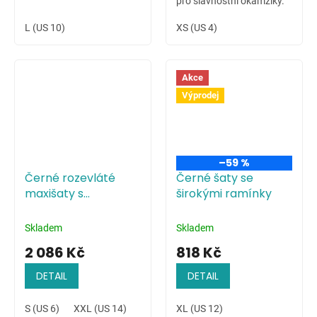
pro slavnostní okamžiky.
L (US 10)
XS (US 4)
Akce
Výprodej
–59 %
Černé rozevláté
Černé šaty se
maxišaty s
širokými ramínky
květinovým
potiskem
Skladem
Skladem
2 086 Kč
818 Kč
DETAIL
DETAIL
S (US 6)
XXL (US 14)
XL (US 12)