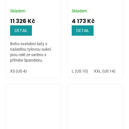
Skladem
Skladem
11 326 Kč
4 173 Kč
DETAIL
DETAIL
Boho svatební šaty s
našedlou tylovou sukní
jsou celé ze saténu s
příměsí Spandexu,
zdobené ručně přišívanou
krajkovou aplikací na
XS (US 4)
L (US 10)
XXL (US 14)
4XL 
ramenu a v pase. Šaty s
dlouhým rukávem jsou...