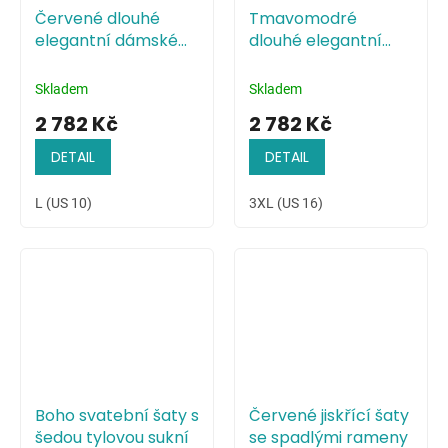
Červené dlouhé
Tmavomodré
elegantní dámské
dlouhé elegantní
šaty s odhalenými
dámské šaty s
rameny
odhalenými rameny
Skladem
Skladem
2 782 Kč
2 782 Kč
DETAIL
DETAIL
L (US 10)
3XL (US 16)
Boho svatební šaty s
Červené jiskřící šaty
šedou tylovou sukní
se spadlými rameny