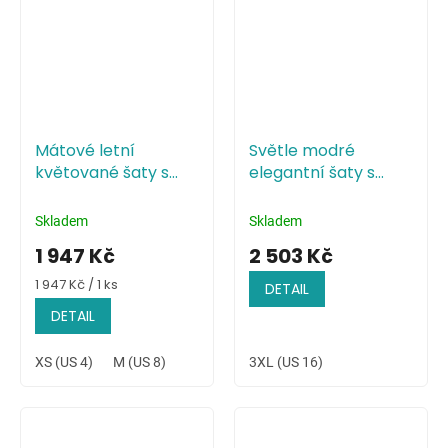
Mátové letní
Světle modré
květované šaty s
elegantní šaty s
vysokým rozparkem
přeloženým
živůtkem
Skladem
Skladem
1 947 Kč
2 503 Kč
Měrná
1 947 Kč / 1 ks
DETAIL
cena:
DETAIL
XS (US 4)
M (US 8)
3XL (US 16)