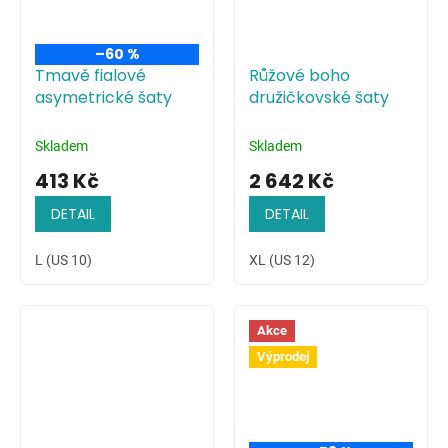
–60 %
Tmavě fialové
Růžové boho
asymetrické šaty
družičkovské šaty
Skladem
Skladem
413 Kč
2 642 Kč
DETAIL
DETAIL
L (US 10)
XL (US 12)
Akce
Výprodej