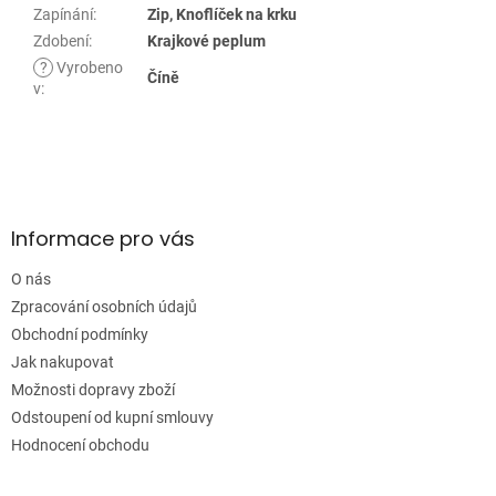
Zapínání
:
Zip, Knoflíček na krku
Zdobení
:
Krajkové peplum
?
Vyrobeno
Číně
v
:
Z
á
p
a
Informace pro vás
t
í
O nás
Zpracování osobních údajů
Obchodní podmínky
Jak nakupovat
Možnosti dopravy zboží
Odstoupení od kupní smlouvy
Hodnocení obchodu