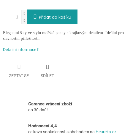
Přidat do košíku
Elegantní šaty ve stylu mořské panny s krajkovým detailem. Ideální pro
slavnostní příležitosti.
Detailní informace
ZEPTAT SE
SDÍLET
Garance vrácení zboží
do 30 dnů!
Hodnocení 4,4
celková spokojenost s obchodem na
Heureka.cz