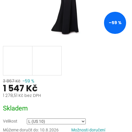
–59 %
3 867 Kč
–59 %
1 547 Kč
1 278,51 Kč bez DPH
Měrná
Skladem
cena:
Velikost
Můžeme doručit do:
10.8.2026
Možnosti doručení