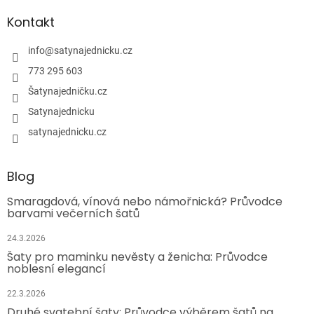
Kontakt
info
@
satynajednicku.cz
773 295 603
Šatynajedničku.cz
Satynajednicku
satynajednicku.cz
Blog
Smaragdová, vínová nebo námořnická? Průvodce
barvami večerních šatů
24.3.2026
Šaty pro maminku nevěsty a ženicha: Průvodce
noblesní elegancí
22.3.2026
Druhé svatební šaty: Průvodce výběrem šatů na