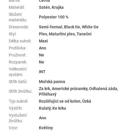
Barva
:
Černá
Materiál
:
Satén, Krajka
Složení
Polyester 100 %
materiálu
:
Dresscode
:
Semi-formal, Black tie, White tie
Styl
:
Ples, Maturitní ples, Taneční
Délka sukně
:
Maxi
Podšívka
:
Ano
Pružnost
:
Ne
Rozparek
:
Ne
Velikostní
INT
systém
:
Střih šatů
:
Mořská panna
Za krk, Americké průramky, Odhalená záda,
Střih živůtku
:
Přiléhavý
Typ sukně
:
Rozšiřující se od kolen, Úzká
Výstřih
:
Kulatý, Ke krku
Vystužení
Ano
živůtku
:
Vzor
:
Květiny