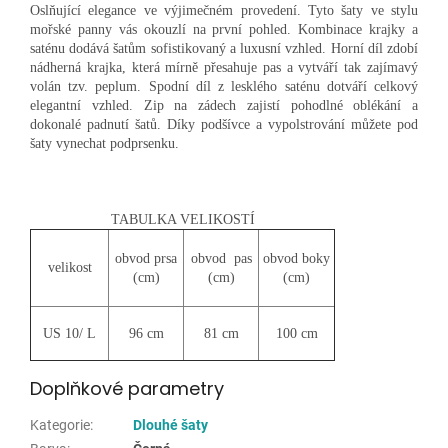
Oslňující elegance ve výjimečném provedení. Tyto šaty ve stylu
mořské panny vás okouzlí na první pohled. Kombinace krajky a
saténu dodává šatům sofistikovaný a luxusní vzhled. Horní díl zdobí
nádherná krajka, která mírně přesahuje pas a vytváří tak zajímavý
volán tzv. peplum. Spodní díl z lesklého saténu dotváří celkový
elegantní vzhled. Zip na zádech zajistí pohodlné oblékání a
dokonalé padnutí šatů. Díky podšívce a vypolstrování můžete pod
šaty vynechat podprsenku.
TABULKA VELIKOSTÍ
obvod prsa
obvod pas
obvod boky
velikost
(cm)
(cm)
(cm)
US 10/ L
96 cm
81 cm
100 cm
Doplňkové parametry
Kategorie
:
Dlouhé šaty