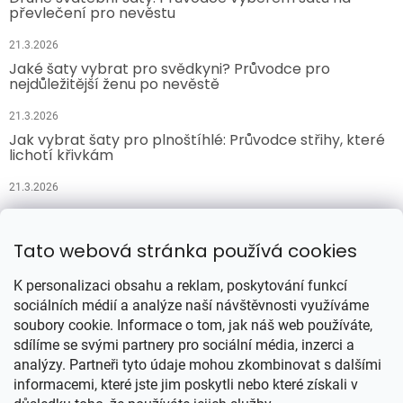
převlečení pro nevěstu
21.3.2026
Jaké šaty vybrat pro svědkyni? Průvodce pro
nejdůležitější ženu po nevěstě
21.3.2026
Jak vybrat šaty pro plnoštíhlé: Průvodce střihy, které
lichotí křivkám
21.3.2026
Přijímáme online platby
Tato webová stránka používá cookies
K personalizaci obsahu a reklam, poskytování funkcí
sociálních médií a analýze naší návštěvnosti využíváme
soubory cookie. Informace o tom, jak náš web používáte,
sdílíme se svými partnery pro sociální média, inzerci a
analýzy. Partneři tyto údaje mohou zkombinovat s dalšími
Vytvořil Shoptet
informacemi, které jste jim poskytli nebo které získali v