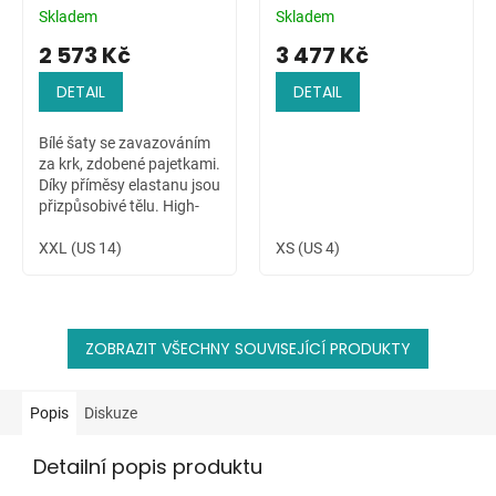
Skladem
Skladem
2 573 Kč
3 477 Kč
DETAIL
DETAIL
Bílé šaty se zavazováním
za krk, zdobené pajetkami.
Díky příměsy elastanu jsou
přizpůsobivé tělu. High-
low sukně dovoluje ukázat
krásné nožky nositelky.
XXL (US 14)
XS (US 4)
ZOBRAZIT VŠECHNY SOUVISEJÍCÍ PRODUKTY
Popis
Diskuze
Detailní popis produktu