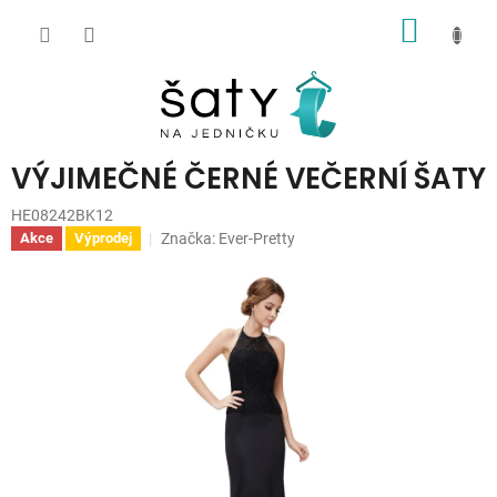
Přejít
NÁKUP
na
obsah
KOŠÍK
VÝJIMEČNÉ ČERNÉ VEČERNÍ ŠATY
HE08242BK12
Značka:
Ever-Pretty
Akce
Výprodej