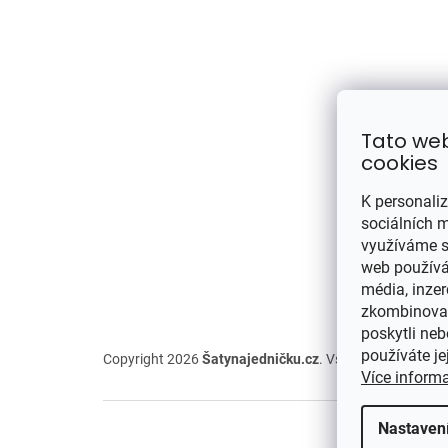
Tato we
cookies
K personali
sociálních m
využíváme s
web používát
média, inzer
zkombinovat 
poskytli neb
používáte je
Copyright 2026
Šatynajedničku.cz
. Všechna práva vyh
Více inform
Nastaven