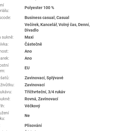
ení
Polyester 100 %
riálu
:
scode
:
Business casual, Casual
Večírek, Kancelář, Volný čas, Denní,
Divadlo
a sukně
:
Maxi
ívka
:
Částečně
nost
:
Ano
arek
:
Ano
ostní
EU
ém
:
 šatů
:
Zavinovací, Splývavé
 živůtku
:
Zavinovací
rukávu
:
Tříčtvrteční, 3/4 rukáv
sukně
:
Rovná, Zavinovací
řih
:
Véčkový
užení
Ne
tku
:
:
Plisování