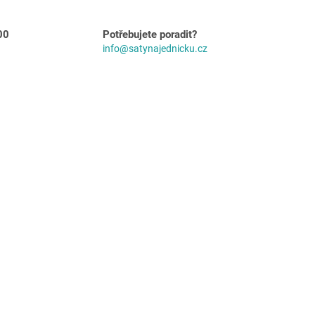
00
Potřebujete poradit?
info@satynajednicku.cz