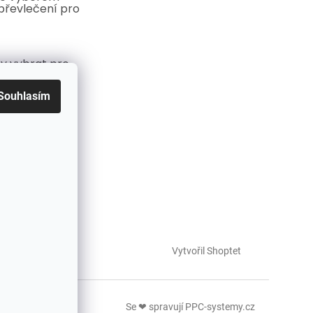
převlečení pro
y vybrat pro
i? Průvodce
ůležitější ženu
Souhlasím
stě
at šaty pro
lé: Průvodce
teré lichotí
Vytvořil Shoptet
Se ❤ spravují PPC-systemy.cz