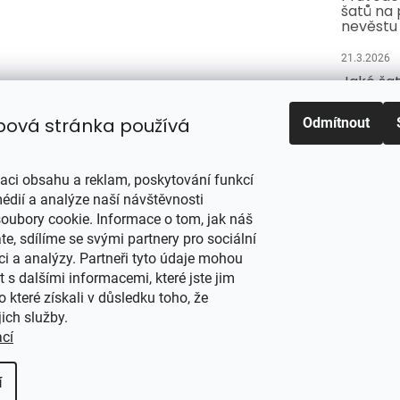
šatů na 
nevěstu
21.3.2026
Jaké šat
svědkyn
pro nejd
bová stránka používá
Odmítnout
po nevě
21.3.2026
zaci obsahu a reklam, poskytování funkcí
Jak vybr
plnoštíh
édií a analýze naší návštěvnosti
střihy, k
oubory cookie. Informace o tom, jak náš
křivkám
e, sdílíme se svými partnery pro sociální
ci a analýzy. Partneři tyto údaje mohou
21.3.2026
s dalšími informacemi, které jste jim
o které získali v důsledku toho, že
jich služby.
razena.
Upravit nastavení cookies
ací
í