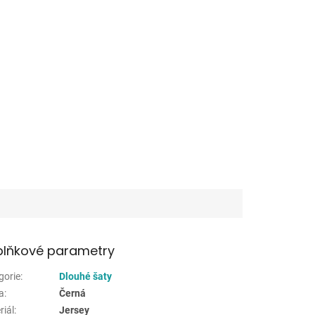
lňkové parametry
gorie
:
Dlouhé šaty
a
:
Černá
riál
:
Jersey