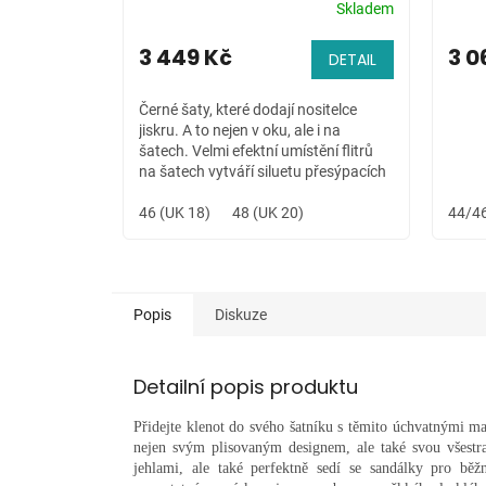
Skladem
3 449 Kč
3 0
DETAIL
Černé šaty, které dodají nositelce
jiskru. A to nejen v oku, ale i na
šatech. Velmi efektní umístění flitrů
na šatech vytváří siluetu přesýpacích
hodin, která sluší každé dámě a...
46 (UK 18)
48 (UK 20)
44/46
Popis
Diskuze
Detailní popis produktu
Přidejte klenot do svého šatníku s těmito úchvatnými ma
nejen svým plisovaným designem, ale také svou všestran
jehlami, ale také perfektně sedí se sandálky pro běž