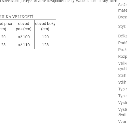
strečového jerseye. Stvořte nezapomenutelný vzhled s těmito šaty, které
Slož
mate
ULKA VELIKOSTÍ
Dres
od prsa
obvod
obvod boky
Styl
:
(cm)
pas (cm)
(cm)
Délk
120
až 100
120
Podš
128
až 110
128
Pruž
Rozp
Velik
syst
Střih
Střih
Typ 
Typ 
Výst
Vyst
živů
Vzor