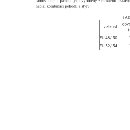
samostatnému pásku a jsou vyrobeny z měkkého lesklého 
nabízí kombinaci pohodlí a stylu.
TAB
obv
velikost
EU 48/ 50
EU 52/ 54