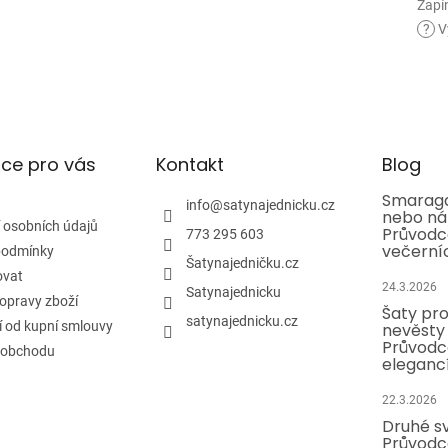
Zapí
?
V
ce pro vás
Kontakt
Blog
Smaragd
info
@
satynajednicku.cz
nebo ná
 osobních údajů
Průvodc
773 295 603
večerní
podmínky
Šatynajedničku.cz
ovat
24.3.2026
Satynajednicku
opravy zboží
Šaty pr
satynajednicku.cz
 od kupní smlouvy
nevěsty 
Průvodc
 obchodu
eleganc
22.3.2026
Druhé sv
Průvodc