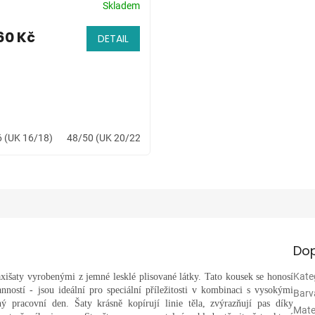
Skladem
60 Kč
DETAIL
 (UK 16/18)
48/50 (UK 20/22)
52/54 (UK 24/26)
Dop
Kate
xišaty vyrobenými z jemné lesklé plisované látky. Tato kousek se honosí
ností - jsou ideální pro speciální příležitosti v kombinaci s vysokými
Barv
ný pracovní den. Šaty krásně kopírují linie těla, zvýrazňují pas díky
Mate