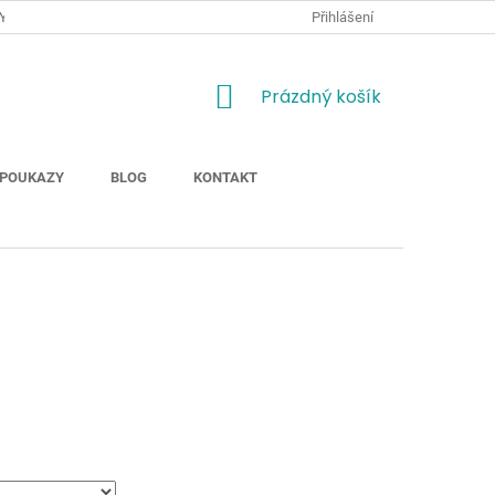
Y
JAK NAKUPOVAT
MOŽNOSTI DOPRAVY ZBOŽÍ
Přihlášení
ODSTOUP
NÁKUPNÍ
Prázdný košík
KOŠÍK
POUKAZY
BLOG
KONTAKT