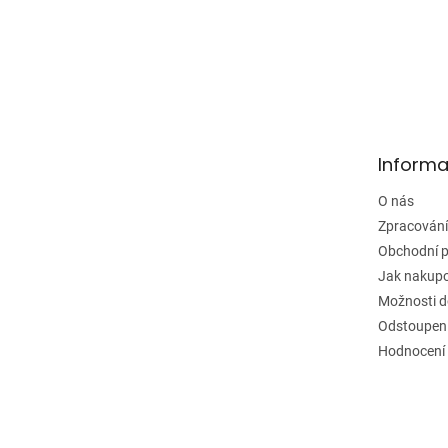
Z
á
p
a
Informa
t
í
O nás
Zpracování
Obchodní 
Jak nakup
Možnosti d
Odstoupení
Hodnocení