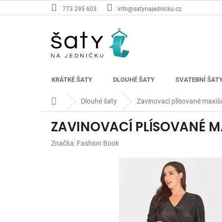
Přejít
773 295 603
info@satynajednicku.cz
na
obsah
KRÁTKÉ ŠATY
DLOUHÉ ŠATY
SVATEBNÍ ŠAT
Domů
Dlouhé šaty
Zavinovací plísované maxiš
ZAVINOVACÍ PLÍSOVANÉ M
Značka:
Fashion Book