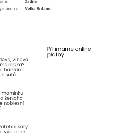
nání
:
Žádné
yrobeno v
:
Velká Británie
Přijímáme online
platby
ová, vínová
mořnická?
e barvami
ch šatů
o maminku
a ženicha:
e noblesní
í
atební šaty:
e výběrem