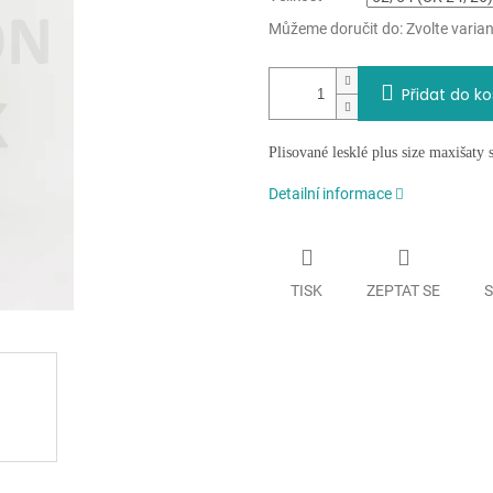
Můžeme doručit do:
Zvolte varia
Přidat do ko
Plisované lesklé plus size maxišaty
Detailní informace
TISK
ZEPTAT SE
S