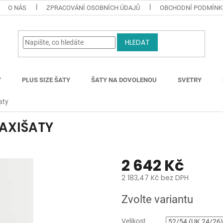
O NÁS
ZPRACOVÁNÍ OSOBNÍCH ÚDAJŮ
OBCHODNÍ PODMÍNK
HLEDAT
Y
PLUS SIZE ŠATY
ŠATY NA DOVOLENOU
SVETRY
aty
AXIŠATY
2 642 Kč
2 183,47 Kč bez DPH
Měrná
Zvolte variantu
cena:
Velikost