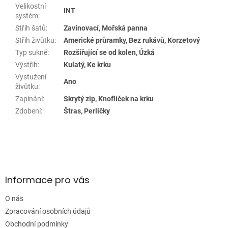
Velikostní
INT
systém
:
Střih šatů
:
Zavinovací, Mořská panna
Střih živůtku
:
Americké průramky, Bez rukávů, Korzetový
Typ sukně
:
Rozšiřující se od kolen, Úzká
Výstřih
:
Kulatý, Ke krku
Vystužení
Ano
živůtku
:
Zapínání
:
Skrytý zip, Knoflíček na krku
Zdobení
:
Štras, Perličky
Z
á
p
a
Informace pro vás
t
í
O nás
Zpracování osobních údajů
Obchodní podmínky