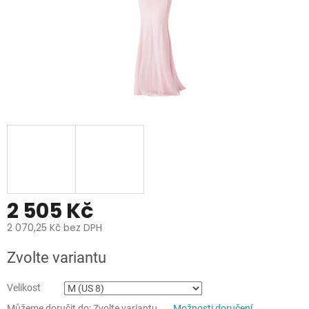
2 505 Kč
2 070,25 Kč bez DPH
Měrná
Zvolte variantu
cena:
Velikost
Můžeme doručit do:
Zvolte variantu
Možnosti doručení