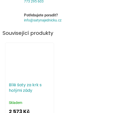
773 295 603
Potřebujete poradit?
info@satynajednicku.cz
Související produkty
Bílé šaty za krk s
holými zády
Skladem
2 573 Kč