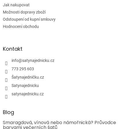
Jak nakupovat
Možnosti dopravy zboží
Odstoupení od kupní smlouvy
Hodnocení obchodu
Kontakt
info
@
satynajednicku.cz
773 295 603
Šatynajedničku.cz
Satynajednicku
satynajednicku.cz
Blog
Smaragdová, vínová nebo námořnická? Průvodce
barvami večerních šatů