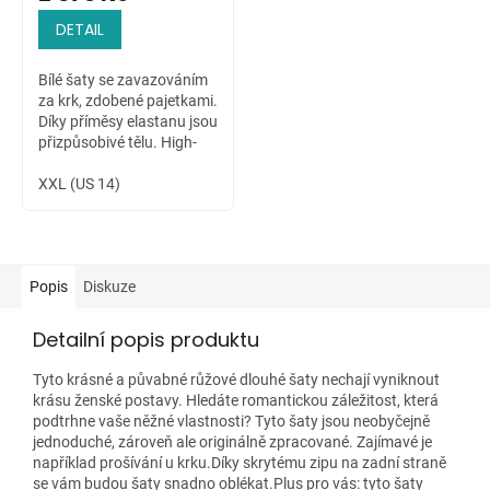
DETAIL
Bílé šaty se zavazováním
za krk, zdobené pajetkami.
Díky příměsy elastanu jsou
přizpůsobivé tělu. High-
low sukně dovoluje ukázat
krásné nožky nositelky.
XXL (US 14)
Popis
Diskuze
Detailní popis produktu
Tyto krásné a půvabné růžové dlouhé šaty nechají vyniknout
krásu ženské postavy. Hledáte romantickou záležitost, která
podtrhne vaše něžné vlastnosti? Tyto šaty jsou neobyčejně
jednoduché, zároveň ale originálně zpracované. Zajímavé je
například prošívání u krku.Díky skrytému zipu na zadní straně
se vám budou šaty snadno oblékat.Plus pro vás: tyto šaty