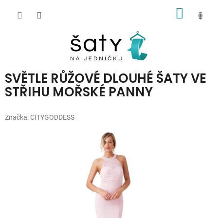
Přejít
NÁKUP
na
obsah
KOŠÍK
SVĚTLE RŮŽOVÉ DLOUHÉ ŠATY VE
STŘIHU MOŘSKÉ PANNY
Značka:
CITYGODDESS