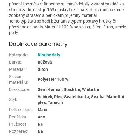
působí líbezně a rafinovanězajímavé detaily v zadní částidélka
středu zadní části je 163 cmskrytý zip na zadní straněnákrčník
zdobený štrasem a perličkamipříjemný materiál
Tento typ šatů se hodí k ženám s typem postavy hrušky či
přesýpacích hodin.Materiál: 100 % polyester, šifon, štras, umělé
perly.
Doplňkové parametry
Kategorie
:
Dlouhé šaty
Barva
:
Růžová
Materiál
:
Šifon
Složení
Polyester 100 %
materiálu
:
Dresscode
:
Semi-formal, Black tie, White tie
Večírek, Ples, Svatebčanka, Svatba, Maturitní
Styl
:
ples, Taneční
Délka sukně
:
Maxi
Podšívka
:
Ano
Pružnost
:
Ne
Rozparek
:
Ne