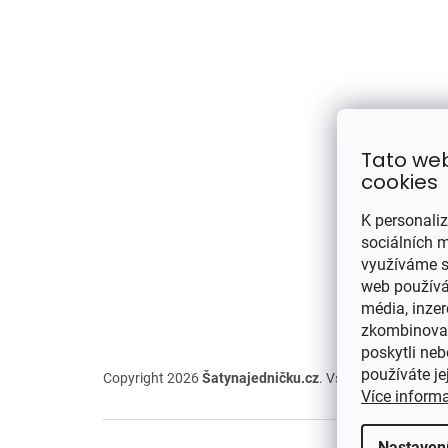
Tato we
cookies
K personali
sociálních m
využíváme s
web používát
média, inzer
zkombinovat 
poskytli neb
používáte je
Copyright 2026
Šatynajedničku.cz
. Všechna práva vyh
Více inform
Nastaven