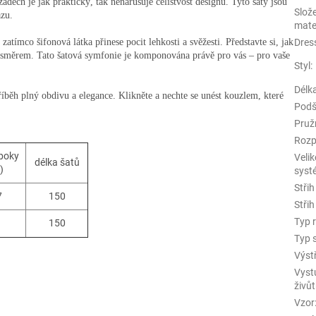
ech je jak praktický, tak nenarušuje celistvost designu. Tyto šaty jsou
Slož
zu.
mate
zatímco šifonová látka přinese pocit lehkosti a svěžesti. Představte si, jak
Dres
m směrem. Tato šatová symfonie je komponována právě pro vás – pro vaše
Styl
:
Délk
říběh plný obdivu a elegance. Klikněte a nechte se unést kouzlem, které
Podš
Pruž
Rozp
boky
Velik
délka šatů
)
syst
Střih
7
150
Střih
Typ 
1
150
Typ 
Výst
Vyst
živů
Vzor