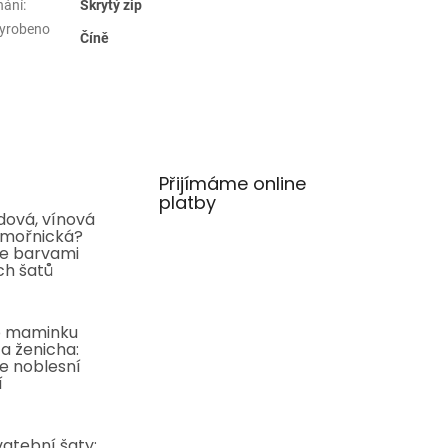
nání
:
Skrytý zip
yrobeno
Číně
Přijímáme online
platby
ová, vínová
mořnická?
e barvami
ch šatů
o maminku
a ženicha:
e noblesní
í
atební šaty: