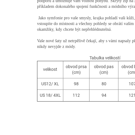
podporu a umožňuje vám volnost pohybu. Skrytý zip na zád
příkladem dokonalého spojení funkčnosti a módního výra
Jako symfonie pro vaše smysly, krajka pohladí vaši kůži, 
vstoupíte do místnosti a všechny pohledy se obrátí vaší
okamžiky, kdy chcete být nepřehlédnutelná.
Vaše nové šaty už netrpělivě čekají, aby s vámi napsaly p
nikdy nevyjde z módy.
Tabulka velikostí
obvod prsa
obvod pas
obvod 
velikost
(cm)
(cm)
(cm
US12/ XL
98
80
10
US 18/ 4XL
112
94
12