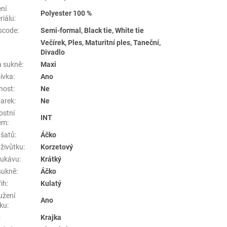
ení
Polyester 100 %
riálu
:
scode
:
Semi-formal, Black tie, White tie
Večírek, Ples, Maturitní ples, Taneční,
Divadlo
a sukně
:
Maxi
ívka
:
Ano
nost
:
Ne
arek
:
Ne
ostní
INT
ém
:
 šatů
:
Áčko
 živůtku
:
Korzetový
rukávu
:
Krátký
sukně
:
Áčko
řih
:
Kulatý
užení
Ano
tku
:
:
Krajka