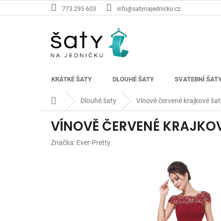
Přejít
773 295 603
info@satynajednicku.cz
na
obsah
KRÁTKÉ ŠATY
DLOUHÉ ŠATY
SVATEBNÍ ŠAT
Domů
Dlouhé šaty
Vínově červené krajkové šat
VÍNOVĚ ČERVENÉ KRAJKOV
Značka:
Ever-Pretty