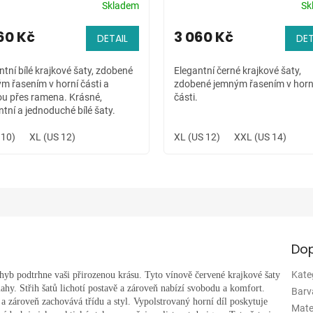
Skladem
Sk
60 Kč
3 060 Kč
DETAIL
DET
ntní bílé krajkové šaty, zdobené
Elegantní černé krajkové šaty,
m řasením v horní části a
zdobené jemným řasením v horn
ou přes ramena. Krásné,
části.
ntní a jednoduché bílé šaty.
 10)
XL (US 12)
XL (US 12)
XXL (US 14)
Dop
Kate
ohyb podtrhne vaši přirozenou krásu. Tyto vínově červené krajkové šaty
mahy. Střih šatů lichotí postavě a zároveň nabízí svobodu a komfort.
Barv
 a zároveň zachovává třídu a styl. Vypolstrovaný horní díl poskytuje
Mate