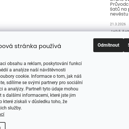
Průvodc
šatů na 
nevěstu
21.3.2026
Jaké šat
svědkyn
pro nejd
bová stránka používá
Odmítnout
po nevě
21.3.2026
zaci obsahu a reklam, poskytování funkcí
Jak vybr
plnoštíh
édií a analýze naší návštěvnosti
střihy, k
oubory cookie. Informace o tom, jak náš
křivkám
e, sdílíme se svými partnery pro sociální
ci a analýzy. Partneři tyto údaje mohou
21.3.2026
s dalšími informacemi, které jste jim
o které získali v důsledku toho, že
jich služby.
razena.
Upravit nastavení cookies
ací
í