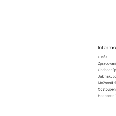
Z
á
p
a
Informa
t
í
O nás
Zpracování
Obchodní 
Jak nakup
Možnosti d
Odstoupení
Hodnocení