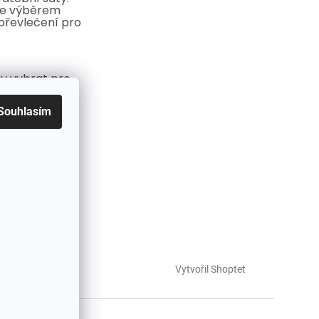
e výběrem
převlečení pro
y vybrat pro
i? Průvodce
ůležitější ženu
Souhlasím
stě
at šaty pro
lé: Průvodce
teré lichotí
Vytvořil Shoptet