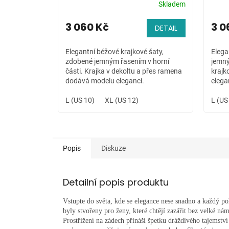
Skladem
3 060 Kč
3 0
DETAIL
Elegantní béžové krajkové šaty,
Elega
zdobené jemným řasením v horní
jemný
části. Krajka v dekoltu a přes ramena
krajk
dodává modelu eleganci.
elega
L (US 10)
XL (US 12)
L (US
Popis
Diskuze
Detailní popis produktu
Vstupte do světa, kde se elegance nese snadno a každý p
byly stvořeny pro ženy, které chtějí zazářit bez velké ná
Prostřižení na zádech přináší špetku dráždivého tajemství