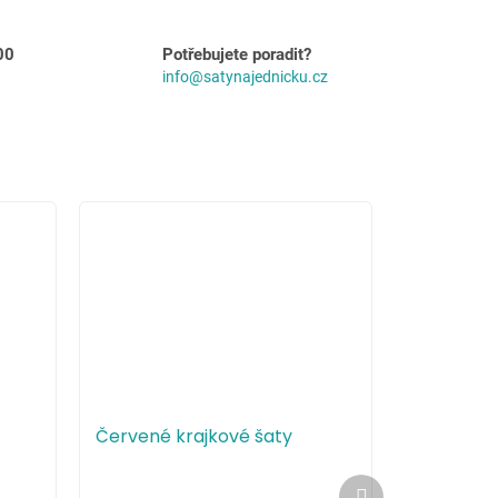
00
Potřebujete poradit?
info@satynajednicku.cz
Červené krajkové šaty
Další