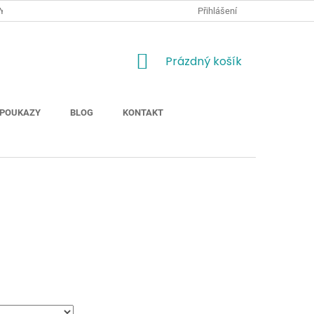
Y
JAK NAKUPOVAT
MOŽNOSTI DOPRAVY ZBOŽÍ
Přihlášení
ODSTOUP
NÁKUPNÍ
Prázdný košík
KOŠÍK
POUKAZY
BLOG
KONTAKT