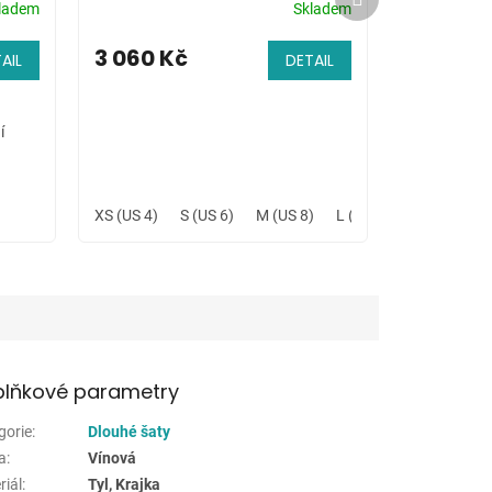
produkt
ladem
Skladem
3 060 Kč
AIL
DETAIL
í
XS (US 4)
S (US 6)
M (US 8)
L (US 10)
XL (US 12
lňkové parametry
gorie
:
Dlouhé šaty
a
:
Vínová
riál
:
Tyl, Krajka