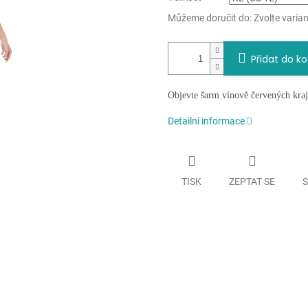
Můžeme doručit do:
Zvolte varia
Přidat do ko
Objevte šarm vínově červených kraje
Detailní informace
TISK
ZEPTAT SE
S