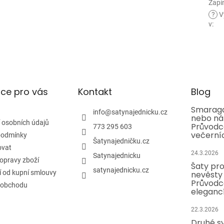
Zapí
?
V
v
:
ce pro vás
Kontakt
Blog
Smaragd
info
@
satynajednicku.cz
nebo ná
 osobních údajů
Průvodc
773 295 603
večerní
podmínky
Šatynajedničku.cz
ovat
24.3.2026
Satynajednicku
opravy zboží
Šaty pr
satynajednicku.cz
 od kupní smlouvy
nevěsty 
Průvodc
 obchodu
eleganc
22.3.2026
Druhé sv