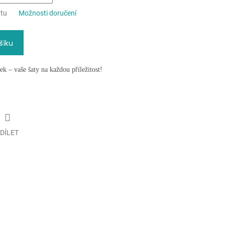
ntu
Možnosti doručení
šíku
k – vaše šaty na každou příležitost!
DÍLET