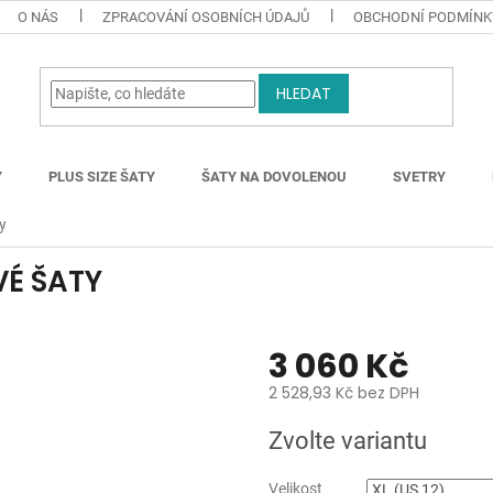
O NÁS
ZPRACOVÁNÍ OSOBNÍCH ÚDAJŮ
OBCHODNÍ PODMÍNK
HLEDAT
Y
PLUS SIZE ŠATY
ŠATY NA DOVOLENOU
SVETRY
y
É ŠATY
3 060 Kč
2 528,93 Kč bez DPH
Měrná
Zvolte variantu
cena:
Velikost