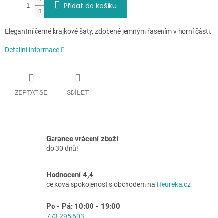
Přidat do košíku
Elegantní černé krajkové šaty, zdobené jemným řasením v horní části.
Detailní informace
ZEPTAT SE
SDÍLET
Garance vrácení zboží
do 30 dnů!
Hodnocení 4,4
celková spokojenost s obchodem na
Heureka.cz
Po - Pá: 10:00 - 19:00
773 295 603