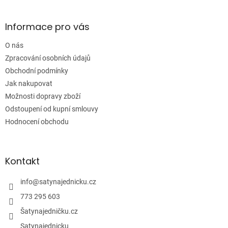
p
a
Informace pro vás
t
í
O nás
Zpracování osobních údajů
Obchodní podmínky
Jak nakupovat
Možnosti dopravy zboží
Odstoupení od kupní smlouvy
Hodnocení obchodu
Kontakt
info
@
satynajednicku.cz
773 295 603
Šatynajedničku.cz
Satynajednicku