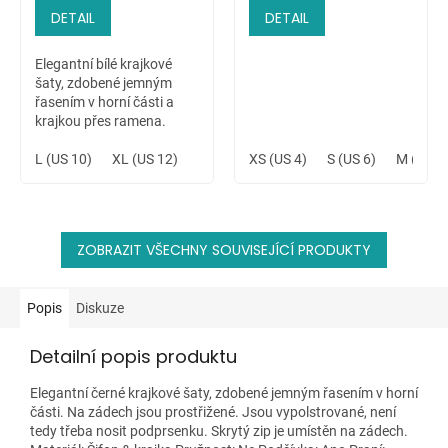
DETAIL
DETAIL
Elegantní bílé krajkové
šaty, zdobené jemným
řasením v horní části a
krajkou přes ramena.
Krásné, elegantní a
jednoduché bílé šaty.
L (US 10)
XL (US 12)
XS (US 4)
S (US 6)
M (US 8
ZOBRAZIT VŠECHNY SOUVISEJÍCÍ PRODUKTY
Popis
Diskuze
Detailní popis produktu
Elegantní černé krajkové šaty, zdobené jemným řasením v horní
části. Na zádech jsou prostřižené. Jsou vypolstrované, není
tedy třeba nosit podprsenku. Skrytý zip je umístěn na zádech.