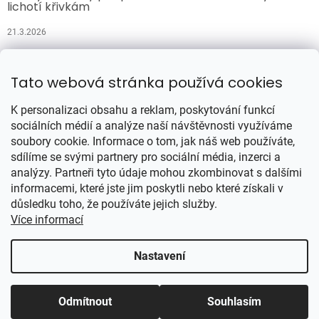
lichotí křivkám
21.3.2026
Přijímáme online platby
Tato webová stránka používá cookies
K personalizaci obsahu a reklam, poskytování funkcí
sociálních médií a analýze naší návštěvnosti využíváme
soubory cookie. Informace o tom, jak náš web používáte,
sdílíme se svými partnery pro sociální média, inzerci a
analýzy. Partneři tyto údaje mohou zkombinovat s dalšími
Vytvořil Shoptet
informacemi, které jste jim poskytli nebo které získali v
důsledku toho, že používáte jejich služby.
Více informací
Copyright 2026
Šatynajedničku.cz
. Všechna práva vyhrazena.
Upravit nastavení cookies
Nastavení
Odmítnout
Souhlasím
Se ❤ spravují PPC-systemy.cz