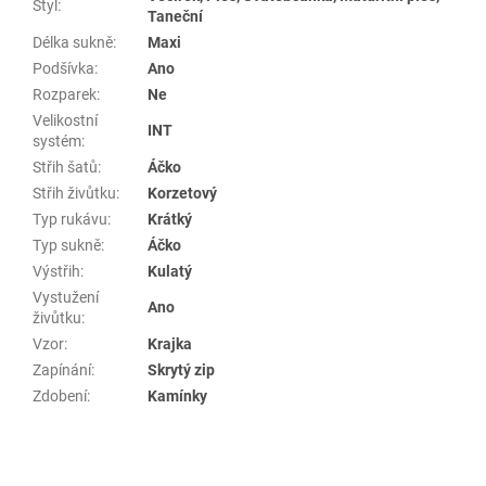
Styl
:
Taneční
Délka sukně
:
Maxi
Podšívka
:
Ano
Rozparek
:
Ne
Velikostní
INT
systém
:
Střih šatů
:
Áčko
Střih živůtku
:
Korzetový
Typ rukávu
:
Krátký
Typ sukně
:
Áčko
Výstřih
:
Kulatý
Vystužení
Ano
živůtku
:
Vzor
:
Krajka
Zapínání
:
Skrytý zip
Zdobení
:
Kamínky
Z
á