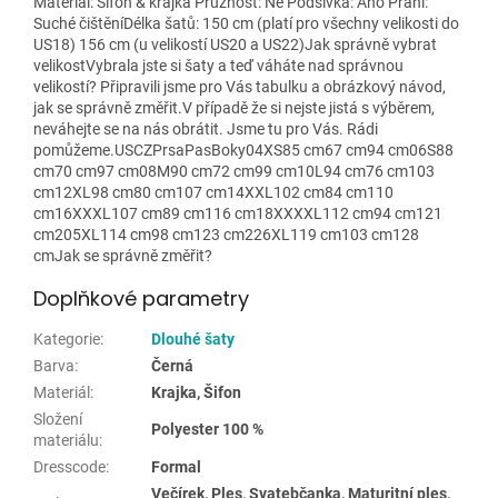
Materiál: Šifon & krajka Pružnost: Ne Podšívka: Ano Praní:
Suché čištěníDélka šatů: 150 cm (platí pro všechny velikosti do
US18) 156 cm (u velikostí US20 a US22)Jak správně vybrat
velikostVybrala jste si šaty a teď váháte nad správnou
velikostí? Připravili jsme pro Vás tabulku a obrázkový návod,
jak se správně změřit.V případě že si nejste jistá s výběrem,
neváhejte se na nás obrátit. Jsme tu pro Vás. Rádi
pomůžeme.USCZPrsaPasBoky04XS85 cm67 cm94 cm06S88
cm70 cm97 cm08M90 cm72 cm99 cm10L94 cm76 cm103
cm12XL98 cm80 cm107 cm14XXL102 cm84 cm110
cm16XXXL107 cm89 cm116 cm18XXXXL112 cm94 cm121
cm205XL114 cm98 cm123 cm226XL119 cm103 cm128
cmJak se správně změřit?
Doplňkové parametry
Kategorie
:
Dlouhé šaty
Barva
:
Černá
Materiál
:
Krajka, Šifon
Složení
Polyester 100 %
materiálu
:
Dresscode
:
Formal
Večírek, Ples, Svatebčanka, Maturitní ples,