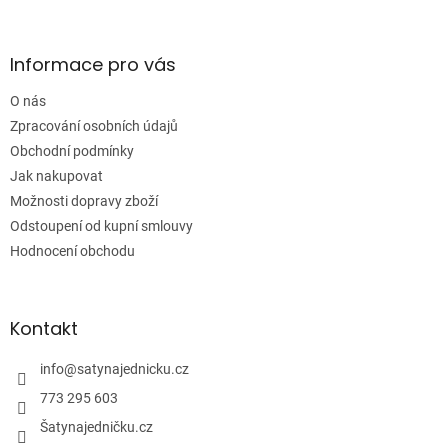
á
p
a
Informace pro vás
t
í
O nás
Zpracování osobních údajů
Obchodní podmínky
Jak nakupovat
Možnosti dopravy zboží
Odstoupení od kupní smlouvy
Hodnocení obchodu
Kontakt
info
@
satynajednicku.cz
773 295 603
Šatynajedničku.cz