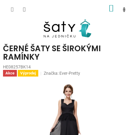
Přejít
NÁKUP
na
obsah
KOŠÍK
ČERNÉ ŠATY SE ŠIROKÝMI
RAMÍNKY
HE08257BK14
Značka:
Ever-Pretty
Akce
Výprodej