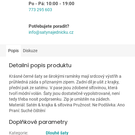
Po - Pá: 10:00 - 19:00
773 295 603
Potřebujete poradit?
info@satynajednicku.cz
Popis
Diskuze
Detailní popis produktu
Krásné černé šaty se širokými ramínky mají srdcový výstřih a
průhledná záda s přiznaným zipem. Zadní díl je ušit z krajky,
přední pak ze saténu. V pase jsou zdobené síťovinou, která
tvoří módní volán. Šaty jsou dostatečně vypolstrované, není
tedy třeba nosit podprsenku. Zip je umístěn na zádech.
Materiál: Satén & krajka & síťovina Pružnost: Ne Podšívka: Ano
Praní: Suché čištění
Doplňkové parametry
Kategorie
:
Dlouhé šaty