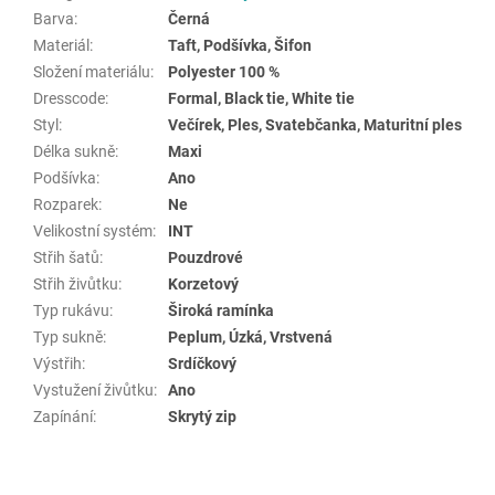
Barva
:
Černá
Materiál
:
Taft, Podšívka, Šifon
Složení materiálu
:
Polyester 100 %
Dresscode
:
Formal, Black tie, White tie
Styl
:
Večírek, Ples, Svatebčanka, Maturitní ples
Délka sukně
:
Maxi
Podšívka
:
Ano
Rozparek
:
Ne
Velikostní systém
:
INT
Střih šatů
:
Pouzdrové
Střih živůtku
:
Korzetový
Typ rukávu
:
Široká ramínka
Typ sukně
:
Peplum, Úzká, Vrstvená
Výstřih
:
Srdíčkový
Vystužení živůtku
:
Ano
Zapínání
:
Skrytý zip
Z