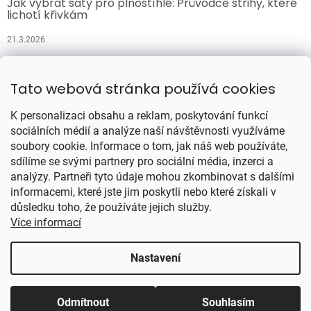
Jak vybrat šaty pro plnoštíhlé: Průvodce střihy, které
lichotí křivkám
21.3.2026
Přijímáme online platby
Tato webová stránka používá cookies
K personalizaci obsahu a reklam, poskytování funkcí
sociálních médií a analýze naší návštěvnosti využíváme
soubory cookie. Informace o tom, jak náš web používáte,
sdílíme se svými partnery pro sociální média, inzerci a
analýzy. Partneři tyto údaje mohou zkombinovat s dalšími
Vytvořil Shoptet
informacemi, které jste jim poskytli nebo které získali v
důsledku toho, že používáte jejich služby.
Více informací
Copyright 2026
Šatynajedničku.cz
. Všechna práva vyhrazena.
Upravit nastavení cookies
Nastavení
Odmítnout
Souhlasím
Se ❤ spravují PPC-systemy.cz