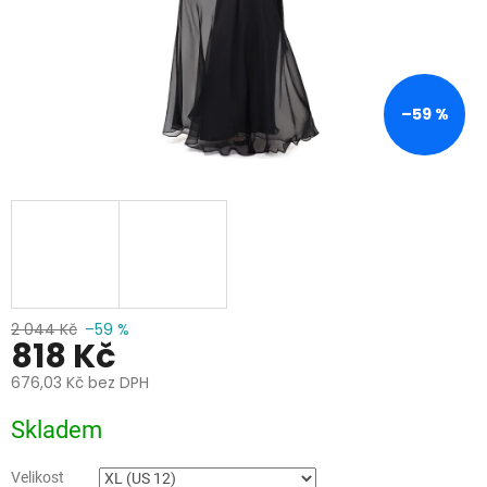
–59 %
2 044 Kč
–59 %
818 Kč
676,03 Kč bez DPH
Měrná
Skladem
cena:
Velikost