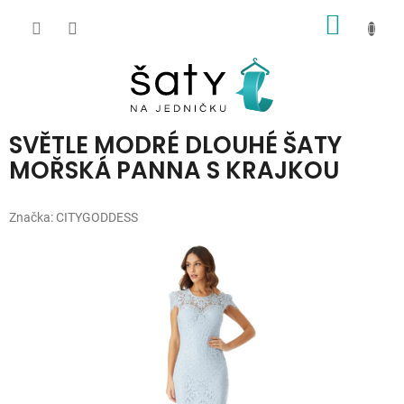
Přejít
NÁKUP
na
obsah
KOŠÍK
SVĚTLE MODRÉ DLOUHÉ ŠATY
MOŘSKÁ PANNA S KRAJKOU
Značka:
CITYGODDESS