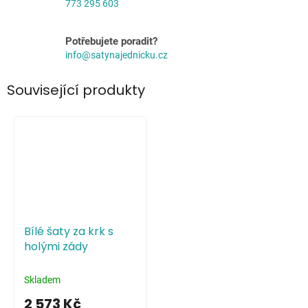
773 295 603
Potřebujete poradit?
info@satynajednicku.cz
Související produkty
Bílé šaty za krk s
holými zády
Skladem
2 573 Kč