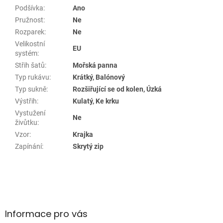
Podšívka
:
Ano
Pružnost
:
Ne
Rozparek
:
Ne
Velikostní
EU
systém
:
Střih šatů
:
Mořská panna
Typ rukávu
:
Krátký, Balónový
Typ sukně
:
Rozšiřující se od kolen, Úzká
Výstřih
:
Kulatý, Ke krku
Vystužení
Ne
živůtku
:
Vzor
:
Krajka
Zapínání
:
Skrytý zip
Z
á
p
a
Informace pro vás
t