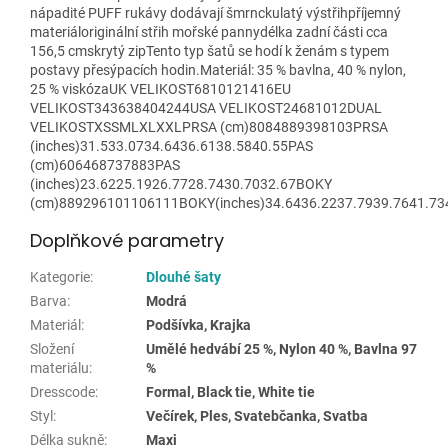
nápadité PUFF rukávy dodávají šmrnckulatý výstřihpříjemný
materiáloriginální střih mořské pannydélka zadní části cca
156,5 cmskrytý zipTento typ šatů se hodí k ženám s typem
postavy přesýpacích hodin.Materiál: 35 % bavlna, 40 % nylon,
25 % viskózaUK VELIKOST6810121416EU
VELIKOST343638404244USA VELIKOST24681012DUAL
VELIKOSTXSSMLXLXXLPRSA (cm)8084889398103PRSA
(inches)31.533.0734.6436.6138.5840.55PAS
(cm)606468737883PAS
(inches)23.6225.1926.7728.7430.7032.67BOKY
(cm)889296101106111BOKY(inches)34.6436.2237.7939.7641.73
Doplňkové parametry
Kategorie
:
Dlouhé šaty
Barva
:
Modrá
Materiál
:
Podšívka, Krajka
Složení
Umělé hedvábí 25 %, Nylon 40 %, Bavlna 97
materiálu
:
%
Dresscode
:
Formal, Black tie, White tie
Styl
:
Večírek, Ples, Svatebčanka, Svatba
Délka sukně
:
Maxi