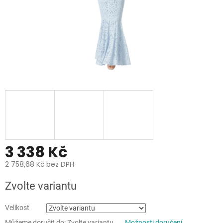
3 338 Kč
2 758,68 Kč bez DPH
Měrná
Zvolte variantu
cena:
Velikost
Můžeme doručit do:
Zvolte variantu
Možnosti doručení