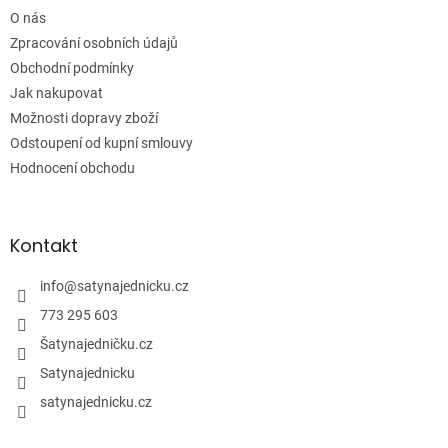
í
O nás
Zpracování osobních údajů
Obchodní podmínky
Jak nakupovat
Možnosti dopravy zboží
Odstoupení od kupní smlouvy
Hodnocení obchodu
Kontakt
info
@
satynajednicku.cz
773 295 603
Šatynajedničku.cz
Satynajednicku
satynajednicku.cz