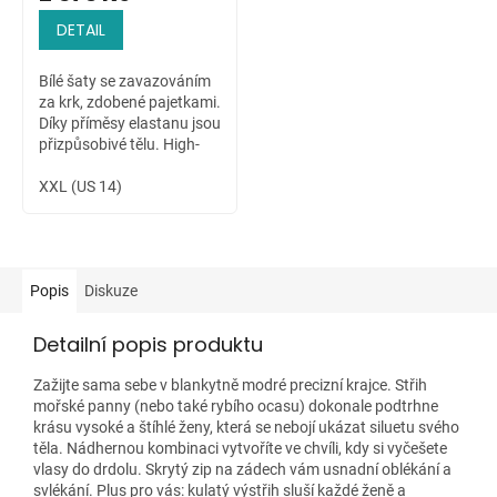
DETAIL
Bílé šaty se zavazováním
za krk, zdobené pajetkami.
Díky příměsy elastanu jsou
přizpůsobivé tělu. High-
low sukně dovoluje ukázat
krásné nožky nositelky.
XXL (US 14)
Popis
Diskuze
Detailní popis produktu
Zažijte sama sebe v blankytně modré precizní krajce. Střih
mořské panny (nebo také rybího ocasu) dokonale podtrhne
krásu vysoké a štíhlé ženy, která se nebojí ukázat siluetu svého
těla. Nádhernou kombinaci vytvoříte ve chvíli, kdy si vyčešete
vlasy do drdolu. Skrytý zip na zádech vám usnadní oblékání a
svlékání. Plus pro vás: kulatý výstřih sluší každé ženě a