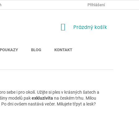
Y
JAK NAKUPOVAT
MOŽNOSTI DOPRAVY ZBOŽÍ
Přihlášení
ODSTOUP
NÁKUPNÍ
Prázdný košík
KOŠÍK
POUKAZY
BLOG
KONTAKT
 sebe i pro okolí. Užijte si ples v krásných šatech a
tšiny modelů pak
exkluzivita
na českém trhu. Milou
. Po dni ovšem nastává večer. Milujete třpyt a lesk?