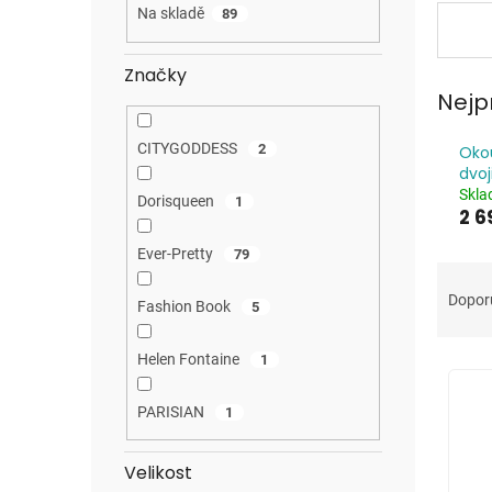
a
Na skladě
89
n
e
Značky
l
Nejp
CITYGODDESS
2
Okou
dvoj
Skl
Dorisqueen
1
2 6
Ever-Pretty
79
Ř
a
Dopor
Fashion Book
5
z
e
Helen Fontaine
1
V
n
ý
í
p
PARISIAN
p
1
i
r
s
o
Velikost
p
d