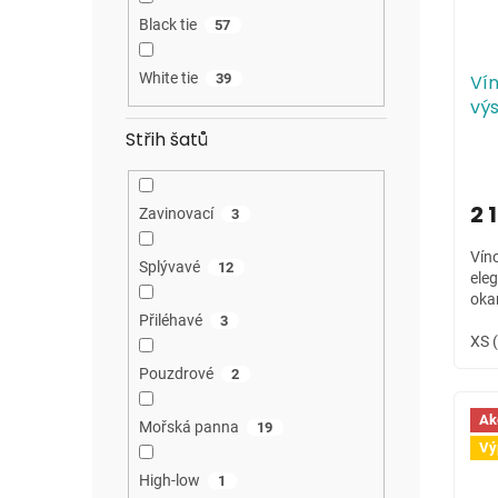
Black tie
57
White tie
39
Ví
vý
Střih šatů
2 
Zavinovací
3
Vín
Splývavé
12
eleg
oka
Přiléhavé
3
XS 
Pouzdrové
2
Ak
Mořská panna
19
Vý
High-low
1