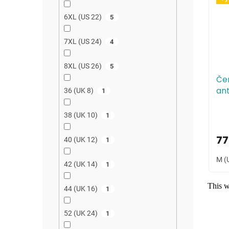
6XL (US 22)
5
7XL (US 24)
4
8XL (US 26)
5
Če
ant
36 (UK 8)
1
38 (UK 10)
1
77
40 (UK 12)
1
M (
42 (UK 14)
1
44 (UK 16)
1
52 (UK 24)
1