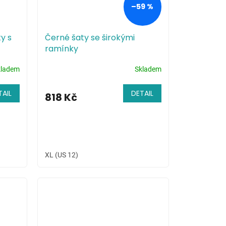
–59 %
y s
Černé šaty se širokými
ramínky
kladem
Skladem
TAIL
DETAIL
818 Kč
XL (US 12)