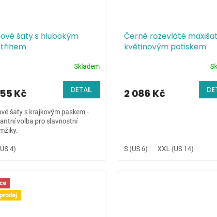
nové šaty s hlubokým
Černé rozevláté maxišat
střihem
květinovým potiskem
Skladem
S
DETAIL
DE
155 Kč
2 086 Kč
ové šaty s krajkovým paskem -
antní volba pro slavnostní
mžiky.
(US 4)
S (US 6)
XXL (US 14)
ce
prodej