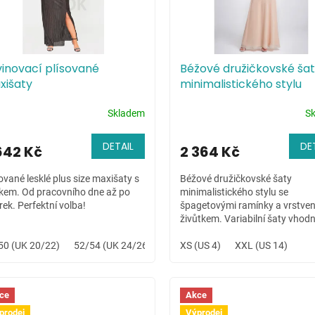
inovací plísované
Béžové družičkovské ša
xišaty
minimalistického stylu
Skladem
S
DETAIL
DE
642 Kč
2 364 Kč
ované lesklé plus size maxišaty s
Béžové družičkovské šaty
kem. Od pracovního dne až po
minimalistického stylu se
rek. Perfektní volba!
špagetovými ramínky a vrstve
živůtkem. Variabilní šaty vhod
letní svatbu na louce či celoden
50 (UK 20/22)
52/54 (UK 24/26)
hudební festival.
XS (US 4)
XXL (US 14)
ce
Akce
prodej
Výprodej