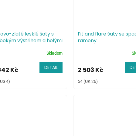
lovo-zlaté lesklé šaty s
Fit and flare šaty se spa
ubokým výstřihem a holými
rameny
dy
Skladem
S
DETAIL
DE
642 Kč
2 503 Kč
(US 4)
54 (UK 26)