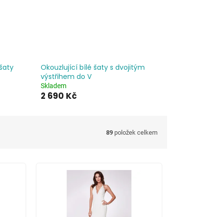
šaty
Okouzlující bílé šaty s dvojitým
výstřihem do V
Skladem
2 690 Kč
89
položek celkem