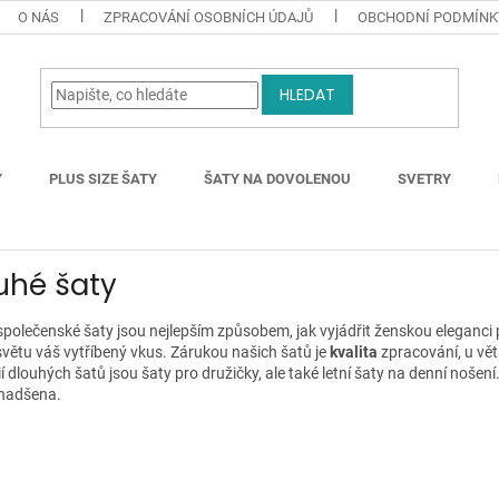
O NÁS
ZPRACOVÁNÍ OSOBNÍCH ÚDAJŮ
OBCHODNÍ PODMÍNK
HLEDAT
Y
PLUS SIZE ŠATY
ŠATY NA DOVOLENOU
SVETRY
uhé šaty
polečenské šaty jsou nejlepším způsobem, jak vyjádřit ženskou eleganci pro
světu váš vytříbený vkus. Zárukou našich šatů je
kvalita
zpracování, u vě
í dlouhých šatů jsou šaty pro družičky, ale také letní šaty na denní nošení
nadšena.