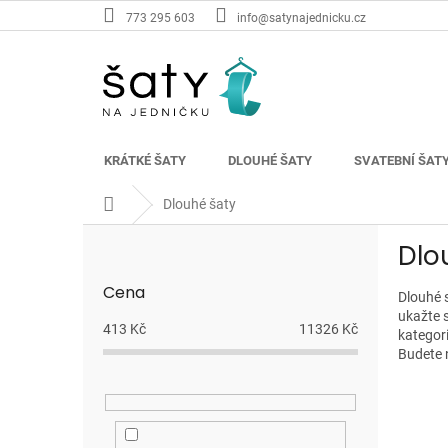
Přejít
773 295 603
info@satynajednicku.cz
na
obsah
KRÁTKÉ ŠATY
DLOUHÉ ŠATY
SVATEBNÍ ŠAT
Domů
Dlouhé šaty
P
Dlo
o
s
Cena
t
Dlouhé s
ukažte 
r
413
Kč
11326
Kč
kategori
a
Budete 
n
n
í
p