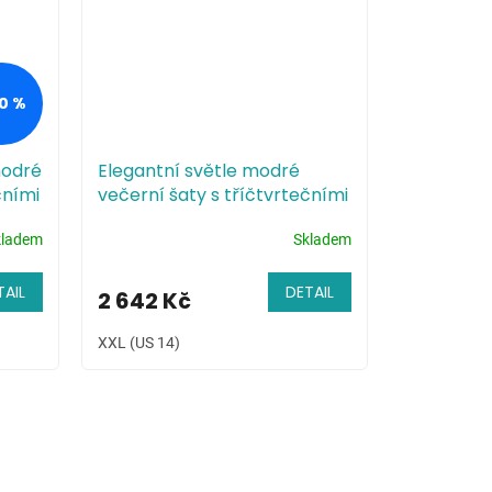
0 %
modré
Elegantní světle modré
čními
večerní šaty s tříčtvrtečními
rukávy
kladem
Skladem
TAIL
DETAIL
2 642 Kč
XXL (US 14)