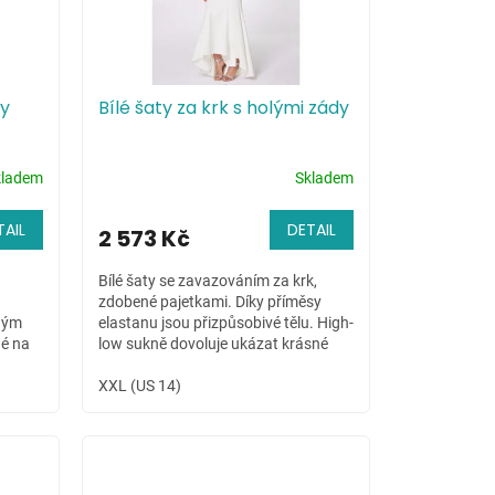
ty
Bílé šaty za krk s holými zády
kladem
Skladem
TAIL
DETAIL
2 573 Kč
Bílé šaty se zavazováním za krk,
zdobené pajetkami. Díky příměsy
ným
elastanu jsou přizpůsobivé tělu. High-
né na
low sukně dovoluje ukázat krásné
ní
nožky nositelky.
XXL (US 14)