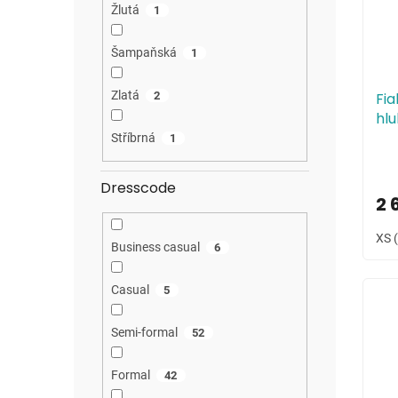
Žlutá
1
Šampaňská
1
Zlatá
Fia
2
hl
zá
Stříbrná
1
Dresscode
2 
XS 
Business casual
6
Casual
5
Semi-formal
52
Formal
42