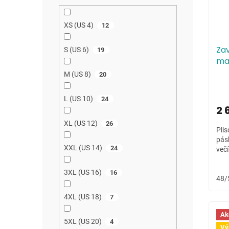
r
u
o
k
XS (US 4)
12
d
t
u
ů
Zav
S (US 6)
19
k
ma
t
M (US 8)
20
ů
L (US 10)
24
2 
XL (US 12)
26
Plis
pás
XXL (US 14)
24
večí
3XL (US 16)
16
48/
4XL (US 18)
7
Ak
5XL (US 20)
4
Vý