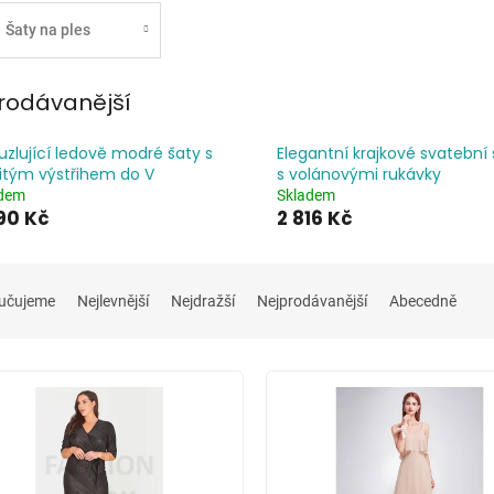
Šaty na ples
rodávanější
zlující ledově modré šaty s
Elegantní krajkové svatební 
itým výstřihem do V
s volánovými rukávky
adem
Skladem
90 Kč
2 816 Kč
učujeme
Nejlevnější
Nejdražší
Nejprodávanější
Abecedně