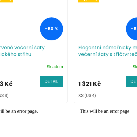
–60 %
–5
rvené večerní šaty
Elegantní námořnicky 
ického střihu
večerní šaty s tříčtvrte
rukávy
Skladem
S
DETAIL
DE
3 Kč
1 321 Kč
US 8)
XS (US 4)