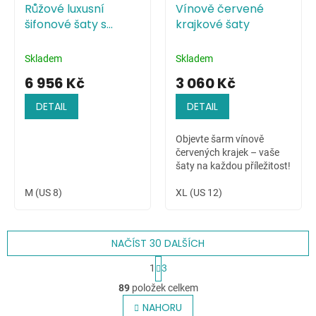
Růžové luxusní
Vínově červené
šifonové šaty s
krajkové šaty
živůtkem zdobeným
pajetkami
Skladem
Skladem
6 956 Kč
3 060 Kč
DETAIL
DETAIL
Objevte šarm vínově
červených krajek – vaše
šaty na každou příležitost!
M (US 8)
XL (US 12)
NAČÍST 30 DALŠÍCH
S
1
3
t
O
r
89
položek celkem
v
á
l
NAHORU
n