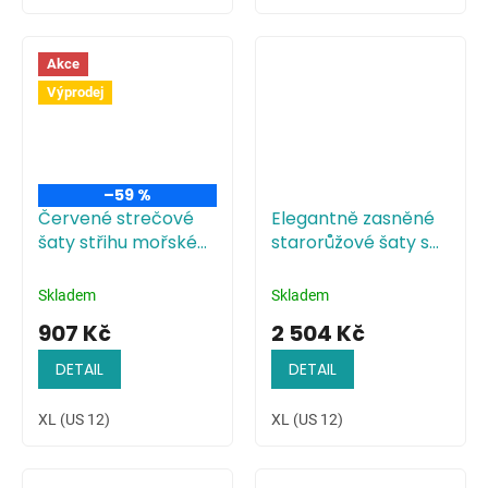
Akce
Výprodej
–59 %
Červené strečové
Elegantně zasněné
šaty střihu mořské
starorůžové šaty s
panny
plisovaným
živůtkem
Skladem
Skladem
907 Kč
2 504 Kč
DETAIL
DETAIL
XL (US 12)
XL (US 12)