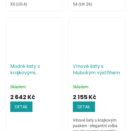
XS (US 4)
54 (UK 26)
Modré šaty s
Vínové šaty s
krajkovými
hlubokým výstřihem
květinami na živůtku
Skladem
Skladem
2 642 Kč
2 155 Kč
DETAIL
DETAIL
Vínové šaty s krajkovým
paskem - elegantní volba