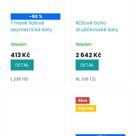
–60 %
Tmavě fialové
Růžové boho
asymetrické šaty
družičkovské šaty
Skladem
Skladem
413 Kč
2 642 Kč
DETAIL
DETAIL
L (US 10)
XL (US 12)
Akce
Výprodej