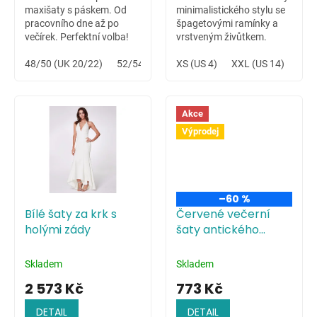
maxišaty s páskem. Od
minimalistického stylu se
pracovního dne až po
špagetovými ramínky a
večírek. Perfektní volba!
vrstveným živůtkem.
Variabilní šaty vhodné na
48/50 (UK 20/22)
52/54 (UK 24/26)
letní svatbu na louce či
XS (US 4)
XXL (US 14)
celodenní hudební festival.
Akce
Výprodej
–60 %
Bílé šaty za krk s
Červené večerní
holými zády
šaty antického
střihu
Skladem
Skladem
2 573 Kč
773 Kč
DETAIL
DETAIL