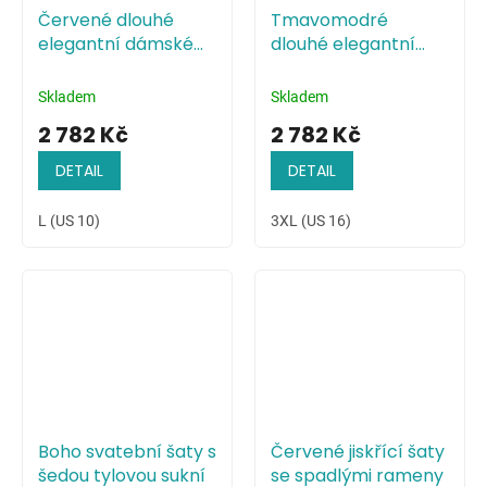
Červené dlouhé
Tmavomodré
elegantní dámské
dlouhé elegantní
šaty s odhalenými
dámské šaty s
rameny
odhalenými rameny
Skladem
Skladem
2 782 Kč
2 782 Kč
DETAIL
DETAIL
L (US 10)
3XL (US 16)
Boho svatební šaty s
Červené jiskřící šaty
šedou tylovou sukní
se spadlými rameny