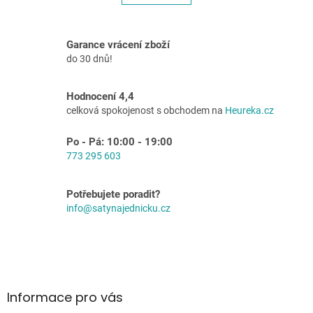
á
k
o
d
v
a
á
c
Garance vrácení zboží
n
í
do 30 dnů!
í
p
r
v
Hodnocení 4,4
k
celková spokojenost s obchodem na
Heureka.cz
y
v
Po - Pá: 10:00 - 19:00
ý
773 295 603
p
i
s
Potřebujete poradit?
u
info@satynajednicku.cz
Z
á
p
a
Informace pro vás
t