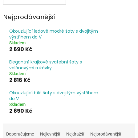
Nejprodávanější
Okouzlující ledově modré šaty s dvojitým
výstřihem do V
Skladem
2 690 Kč
Elegantní krajkové svatební šaty s
volánovými rukávky
Skladem
2 816 Kč
Okouzlující bílé šaty s dvojitým výstřihem
do V
Skladem
2 690 Kč
Ř
a
Doporučujeme
Nejlevnější
Nejdražší
Nejprodávanější