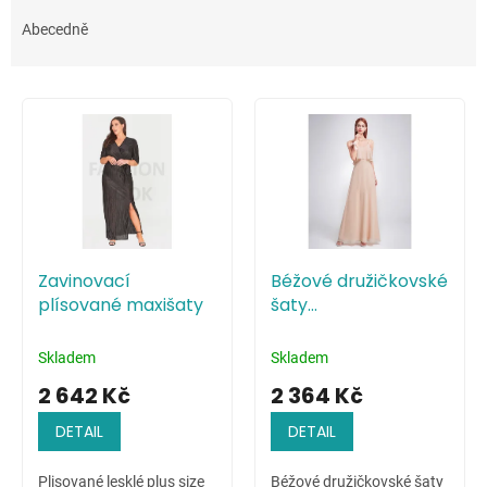
z
e
Abecedně
n
í
V
p
ý
r
p
o
i
d
s
u
p
k
r
t
o
ů
Zavinovací
Béžové družičkovské
d
plísované maxišaty
šaty
u
minimalistického
k
stylu
t
Skladem
Skladem
ů
2 642 Kč
2 364 Kč
DETAIL
DETAIL
Plisované lesklé plus size
Béžové družičkovské šaty