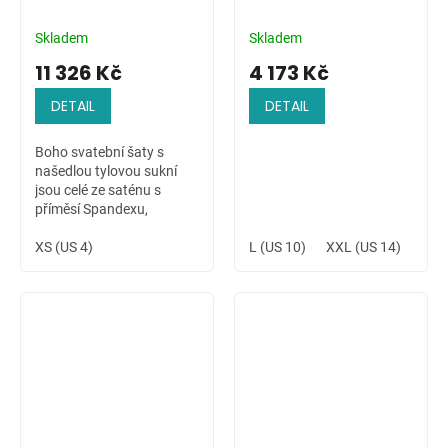
Skladem
Skladem
11 326 Kč
4 173 Kč
DETAIL
DETAIL
Boho svatební šaty s
našedlou tylovou sukní
jsou celé ze saténu s
příměsí Spandexu,
zdobené ručně přišívanou
krajkovou aplikací na
XS (US 4)
L (US 10)
XXL (US 14)
4XL 
ramenu a v pase. Šaty s
dlouhým rukávem jsou...