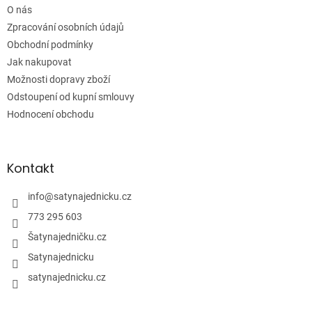
í
O nás
Zpracování osobních údajů
Obchodní podmínky
Jak nakupovat
Možnosti dopravy zboží
Odstoupení od kupní smlouvy
Hodnocení obchodu
Kontakt
info
@
satynajednicku.cz
773 295 603
Šatynajedničku.cz
Satynajednicku
satynajednicku.cz