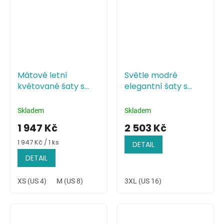
Mátové letní
Světle modré
květované šaty s
elegantní šaty s
vysokým rozparkem
přeloženým
živůtkem
Skladem
Skladem
1 947 Kč
2 503 Kč
Měrná
1 947 Kč / 1 ks
DETAIL
cena:
DETAIL
XS (US 4)
M (US 8)
3XL (US 16)