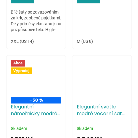
Bílé šaty se zavazováním
za krk, zdobené pajetkami.
Díky příměsy elastanu jsou
přizpůsobivé tělu. High-
low sukně dovoluje ukázat
krásné nožky nositelky.
XXL (US 14)
M (US 8)
Akce
Výprodej
–50 %
Elegantní
Elegantní světle
námořnicky modré
modré večerní šaty
večerní šaty s
s tříčtvrtečními
tříčtvrtečními
rukávy
Skladem
Skladem
rukávy