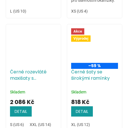
pro slavnostní okamžiky.
L (US 10)
XS (US 4)
Akce
Výprodej
–59 %
Černé rozevláté
Černé šaty se
maxišaty s
širokými ramínky
květinovým
potiskem
Skladem
Skladem
2 086 Kč
818 Kč
DETAIL
DETAIL
S (US 6)
XXL (US 14)
XL (US 12)