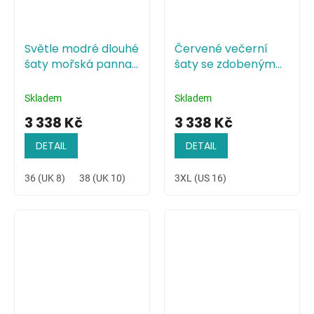
Světle modré dlouhé
Červené večerní
šaty mořská panna
šaty se zdobeným
s krajkou
živůtkem
Skladem
Skladem
3 338 Kč
3 338 Kč
DETAIL
DETAIL
36 (UK 8)
38 (UK 10)
40 (UK 12)
3XL (US 16)
42 (UK 14)
44 (UK 16)