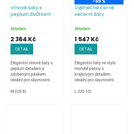
–59 %
Vínové šaty s
Výjimečné černé
peplum živůtkem
večerní šaty
Skladem
Skladem
2 364 Kč
1 547 Kč
DETAIL
DETAIL
Elegantní vínové šaty s
Elegantní šaty ve stylu
peplum detailem a
mořské panny s
zdobeným páskem.
krajkovým detailem.
Ideální pro slavnostní
Ideální pro slavnostní
chvíle.
příležitosti.
M (US 8)
L (US 10)