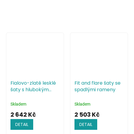
Fialovo-zlaté lesklé
Fit and flare šaty se
šaty s hlubokým
spadlými rameny
výstřihem a holými
zády
Skladem
Skladem
2 642 Kč
2 503 Kč
DETAIL
DETAIL