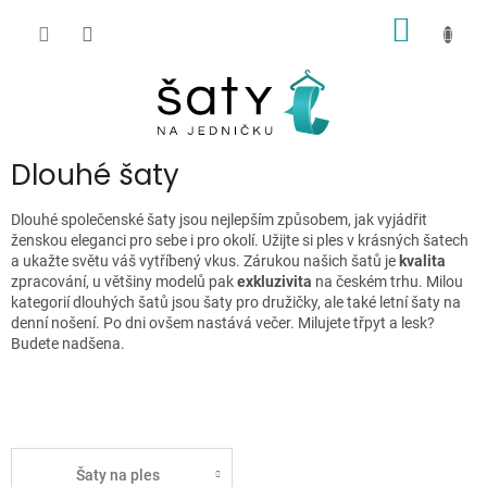
Přejít
NÁKUP
na
obsah
KOŠÍK
P
Dlouhé šaty
o
s
Dlouhé společenské šaty jsou nejlepším způsobem, jak vyjádřit
t
ženskou eleganci pro sebe i pro okolí. Užijte si ples v krásných šatech
r
a ukažte světu váš vytříbený vkus. Zárukou našich šatů je
kvalita
zpracování, u většiny modelů pak
exkluzivita
na českém trhu. Milou
a
kategorií dlouhých šatů jsou šaty pro družičky, ale také letní šaty na
n
denní nošení. Po dni ovšem nastává večer. Milujete třpyt a lesk?
n
Budete nadšena.
í
p
a
n
e
Šaty na ples
l