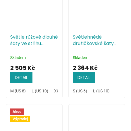
Světle růžové dlouhé
Světlehnědé
šaty ve střihu
družičkovské šaty
mořské panny
minimalistického
stylu
Skladem
Skladem
2 505 Kč
2 364 Kč
DETAIL
DETAIL
M (US 8)
L (US 10)
XXL (US 14)
S (US 6)
L (US 10)
Akce
Výprodej