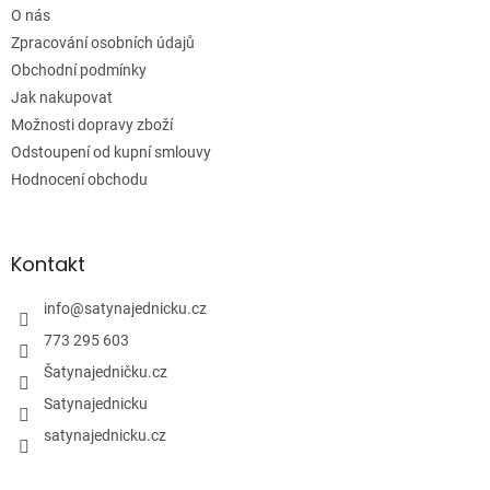
í
O nás
Zpracování osobních údajů
Obchodní podmínky
Jak nakupovat
Možnosti dopravy zboží
Odstoupení od kupní smlouvy
Hodnocení obchodu
Kontakt
info
@
satynajednicku.cz
773 295 603
Šatynajedničku.cz
Satynajednicku
satynajednicku.cz