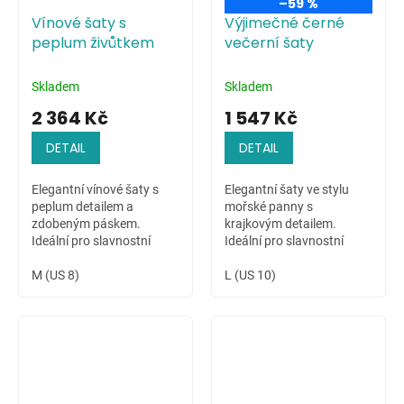
–59 %
Vínové šaty s
Výjimečné černé
peplum živůtkem
večerní šaty
Skladem
Skladem
2 364 Kč
1 547 Kč
DETAIL
DETAIL
Elegantní vínové šaty s
Elegantní šaty ve stylu
peplum detailem a
mořské panny s
zdobeným páskem.
krajkovým detailem.
Ideální pro slavnostní
Ideální pro slavnostní
chvíle.
příležitosti.
M (US 8)
L (US 10)