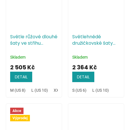
Světle růžové dlouhé
Světlehnědé
šaty ve střihu
družičkovské šaty
mořské panny
minimalistického
stylu
Skladem
Skladem
2 505 Kč
2 364 Kč
DETAIL
DETAIL
M (US 8)
L (US 10)
XXL (US 14)
S (US 6)
L (US 10)
Akce
Výprodej