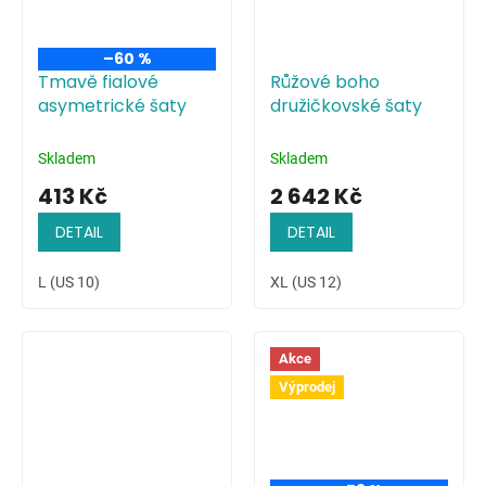
–60 %
Tmavě fialové
Růžové boho
asymetrické šaty
družičkovské šaty
Skladem
Skladem
413 Kč
2 642 Kč
DETAIL
DETAIL
L (US 10)
XL (US 12)
Akce
Výprodej