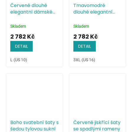
Červené dlouhé
Tmavomodré
elegantní dámské
dlouhé elegantní
šaty s odhalenými
dámské šaty s
rameny
odhalenými rameny
Skladem
Skladem
2 782 Kč
2 782 Kč
DETAIL
DETAIL
L (US 10)
3XL (US 16)
Boho svatební šaty s
Červené jiskřící šaty
šedou tylovou sukní
se spadlými rameny