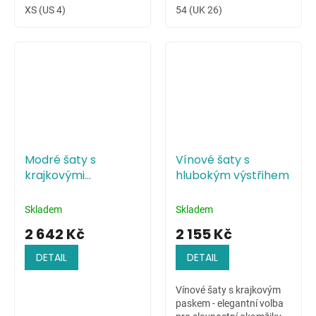
XS (US 4)
54 (UK 26)
Modré šaty s
Vínové šaty s
krajkovými
hlubokým výstřihem
květinami na živůtku
Skladem
Skladem
2 642 Kč
2 155 Kč
DETAIL
DETAIL
Vínové šaty s krajkovým
paskem - elegantní volba