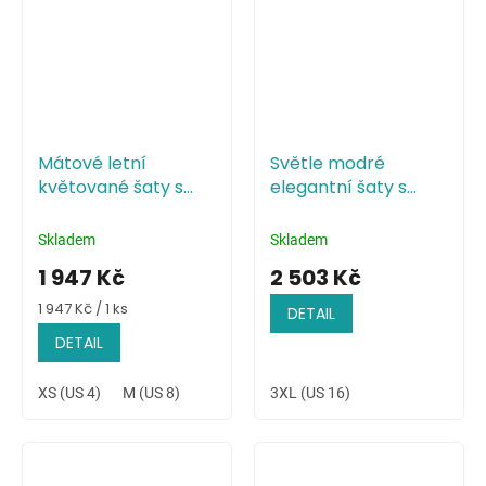
Mátové letní
Světle modré
květované šaty s
elegantní šaty s
vysokým rozparkem
přeloženým
živůtkem
Skladem
Skladem
1 947 Kč
2 503 Kč
Měrná
1 947 Kč / 1 ks
DETAIL
cena:
DETAIL
XS (US 4)
M (US 8)
3XL (US 16)