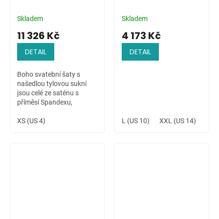
Skladem
Skladem
11 326 Kč
4 173 Kč
DETAIL
DETAIL
Boho svatební šaty s
našedlou tylovou sukní
jsou celé ze saténu s
příměsí Spandexu,
zdobené ručně přišívanou
krajkovou aplikací na
XS (US 4)
L (US 10)
XXL (US 14)
4XL 
ramenu a v pase. Šaty s
dlouhým rukávem jsou...