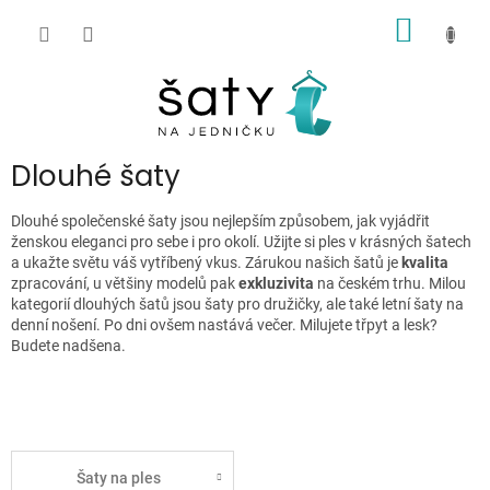
Přejít
NÁKUP
na
obsah
KOŠÍK
P
Dlouhé šaty
o
s
Dlouhé společenské šaty jsou nejlepším způsobem, jak vyjádřit
t
ženskou eleganci pro sebe i pro okolí. Užijte si ples v krásných šatech
r
a ukažte světu váš vytříbený vkus. Zárukou našich šatů je
kvalita
zpracování, u většiny modelů pak
exkluzivita
na českém trhu. Milou
a
kategorií dlouhých šatů jsou šaty pro družičky, ale také letní šaty na
n
denní nošení. Po dni ovšem nastává večer. Milujete třpyt a lesk?
n
Budete nadšena.
í
p
a
n
e
Šaty na ples
l