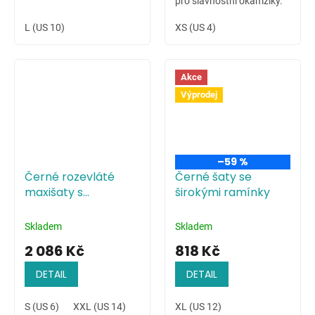
pro slavnostní okamžiky.
L (US 10)
XS (US 4)
Akce
Výprodej
–59 %
Černé rozevláté
Černé šaty se
maxišaty s
širokými ramínky
květinovým
potiskem
Skladem
Skladem
2 086 Kč
818 Kč
DETAIL
DETAIL
S (US 6)
XXL (US 14)
XL (US 12)