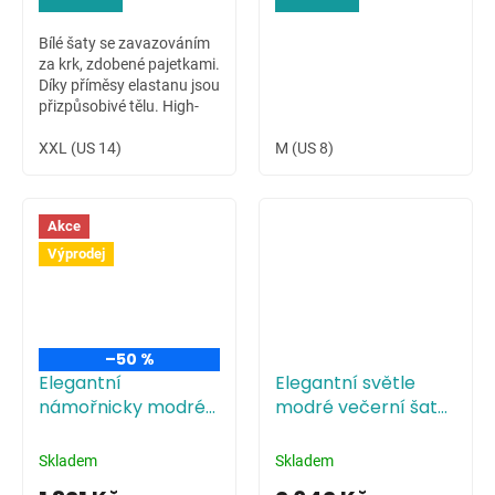
Bílé šaty se zavazováním
za krk, zdobené pajetkami.
Díky příměsy elastanu jsou
přizpůsobivé tělu. High-
low sukně dovoluje ukázat
krásné nožky nositelky.
XXL (US 14)
M (US 8)
Akce
Výprodej
–50 %
Elegantní
Elegantní světle
námořnicky modré
modré večerní šaty
večerní šaty s
s tříčtvrtečními
tříčtvrtečními
rukávy
Skladem
Skladem
rukávy