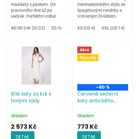
maxišaty s páskem. Od
minimalistického stylu se
pracovního dne až po
špagetovými ramínky a
večírek. Perfektní volba!
vrstveným živůtkem.
Variabilní šaty vhodné na
48/50 (UK 20/22)
52/54 (UK 24/26)
letní svatbu na louce či
XS (US 4)
XXL (US 14)
celodenní hudební festival.
Akce
Výprodej
–60 %
Bílé šaty za krk s
Červené večerní
holými zády
šaty antického
střihu
Skladem
Skladem
2 573 Kč
773 Kč
DETAIL
DETAIL