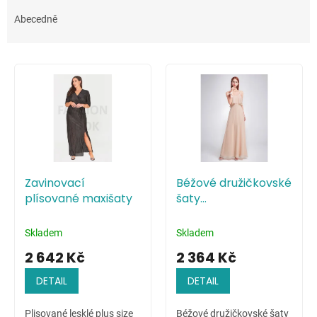
z
e
Abecedně
n
í
V
p
ý
r
p
o
i
d
s
u
p
k
r
t
o
ů
Zavinovací
Béžové družičkovské
d
plísované maxišaty
šaty
u
minimalistického
k
stylu
t
Skladem
Skladem
ů
2 642 Kč
2 364 Kč
DETAIL
DETAIL
Plisované lesklé plus size
Béžové družičkovské šaty