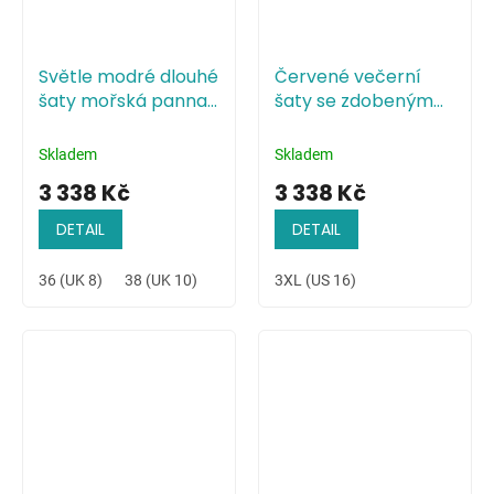
Světle modré dlouhé
Červené večerní
šaty mořská panna
šaty se zdobeným
s krajkou
živůtkem
Skladem
Skladem
3 338 Kč
3 338 Kč
DETAIL
DETAIL
36 (UK 8)
38 (UK 10)
40 (UK 12)
3XL (US 16)
42 (UK 14)
44 (UK 16)