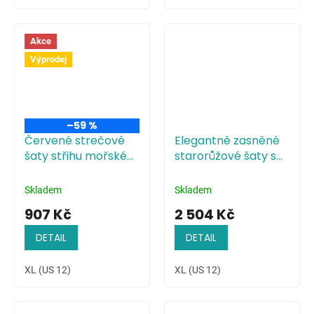
Akce
Výprodej
–59 %
Červené strečové
Elegantně zasněné
šaty střihu mořské
starorůžové šaty s
panny
plisovaným
živůtkem
Skladem
Skladem
907 Kč
2 504 Kč
DETAIL
DETAIL
XL (US 12)
XL (US 12)