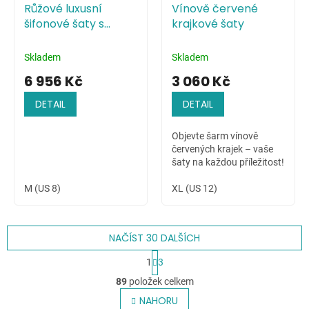
Růžové luxusní
Vínově červené
šifonové šaty s
krajkové šaty
živůtkem zdobeným
pajetkami
Skladem
Skladem
6 956 Kč
3 060 Kč
DETAIL
DETAIL
Objevte šarm vínově
červených krajek – vaše
šaty na každou příležitost!
M (US 8)
XL (US 12)
NAČÍST 30 DALŠÍCH
S
1
3
t
O
r
89
položek celkem
v
á
l
NAHORU
n