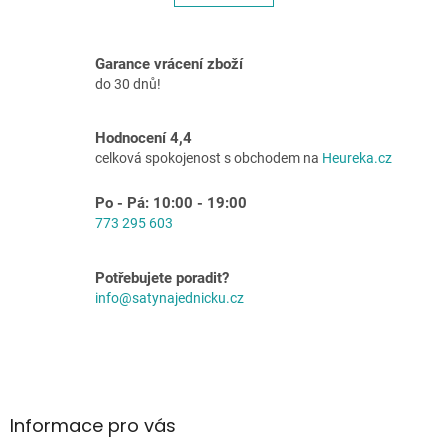
á
k
o
d
v
a
á
c
Garance vrácení zboží
n
í
do 30 dnů!
í
p
r
v
Hodnocení 4,4
k
celková spokojenost s obchodem na
Heureka.cz
y
v
Po - Pá: 10:00 - 19:00
ý
773 295 603
p
i
s
Potřebujete poradit?
u
info@satynajednicku.cz
Z
á
p
a
Informace pro vás
t