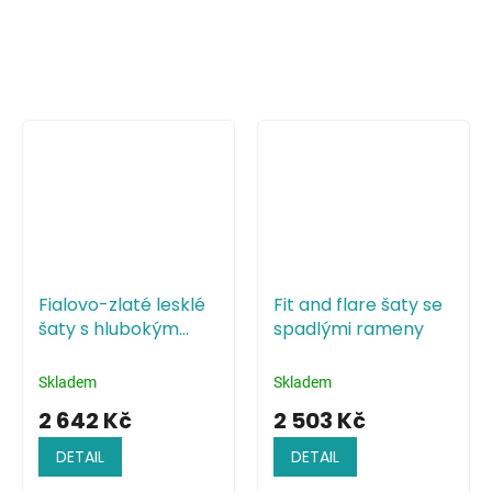
Fialovo-zlaté lesklé
Fit and flare šaty se
šaty s hlubokým
spadlými rameny
výstřihem a holými
zády
Skladem
Skladem
2 642 Kč
2 503 Kč
DETAIL
DETAIL