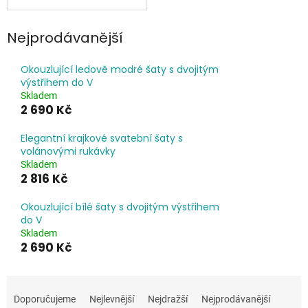
Nejprodávanější
Okouzlující ledově modré šaty s dvojitým
výstřihem do V
Skladem
2 690 Kč
Elegantní krajkové svatební šaty s
volánovými rukávky
Skladem
2 816 Kč
Okouzlující bílé šaty s dvojitým výstřihem
do V
Skladem
2 690 Kč
Ř
a
Doporučujeme
Nejlevnější
Nejdražší
Nejprodávanější