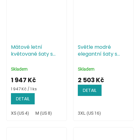
Mátové letní
Světle modré
květované šaty s
elegantní šaty s
vysokým rozparkem
přeloženým
živůtkem
Skladem
Skladem
1 947 Kč
2 503 Kč
Měrná
1 947 Kč / 1 ks
DETAIL
cena:
DETAIL
XS (US 4)
M (US 8)
3XL (US 16)