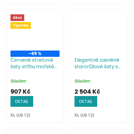
Akce
Výprodej
–59 %
Červené strečové
Elegantně zasněné
šaty střihu mořské
starorůžové šaty s
panny
plisovaným
živůtkem
Skladem
Skladem
907 Kč
2 504 Kč
DETAIL
DETAIL
XL (US 12)
XL (US 12)