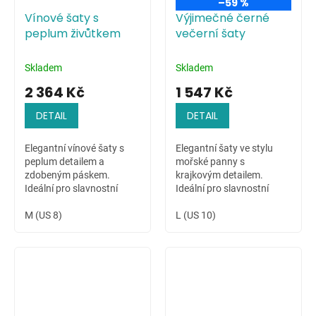
–59 %
Vínové šaty s
Výjimečné černé
peplum živůtkem
večerní šaty
Skladem
Skladem
2 364 Kč
1 547 Kč
DETAIL
DETAIL
Elegantní vínové šaty s
Elegantní šaty ve stylu
peplum detailem a
mořské panny s
zdobeným páskem.
krajkovým detailem.
Ideální pro slavnostní
Ideální pro slavnostní
chvíle.
příležitosti.
M (US 8)
L (US 10)