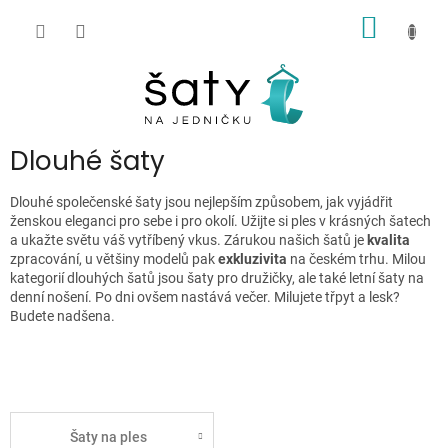
Přejít
NÁKUP
na
obsah
KOŠÍK
P
Dlouhé šaty
o
s
Dlouhé společenské šaty jsou nejlepším způsobem, jak vyjádřit
t
ženskou eleganci pro sebe i pro okolí. Užijte si ples v krásných šatech
r
a ukažte světu váš vytříbený vkus. Zárukou našich šatů je
kvalita
zpracování, u většiny modelů pak
exkluzivita
na českém trhu. Milou
a
kategorií dlouhých šatů jsou šaty pro družičky, ale také letní šaty na
n
denní nošení. Po dni ovšem nastává večer. Milujete třpyt a lesk?
n
Budete nadšena.
í
p
a
n
e
Šaty na ples
l