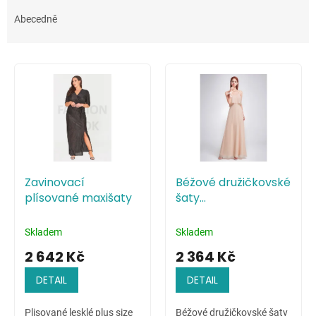
z
e
Abecedně
n
í
V
p
ý
r
p
o
i
d
s
u
p
k
r
t
o
ů
Zavinovací
Béžové družičkovské
d
plísované maxišaty
šaty
u
minimalistického
k
stylu
t
Skladem
Skladem
ů
2 642 Kč
2 364 Kč
DETAIL
DETAIL
Plisované lesklé plus size
Béžové družičkovské šaty