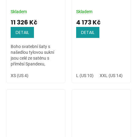
Skladem
Skladem
11 326 Kč
4 173 Kč
DETAIL
DETAIL
Boho svatební šaty s
našedlou tylovou sukní
jsou celé ze saténu s
příměsí Spandexu,
zdobené ručně přišívanou
krajkovou aplikací na
XS (US 4)
L (US 10)
XXL (US 14)
4XL 
ramenu a v pase. Šaty s
dlouhým rukávem jsou...