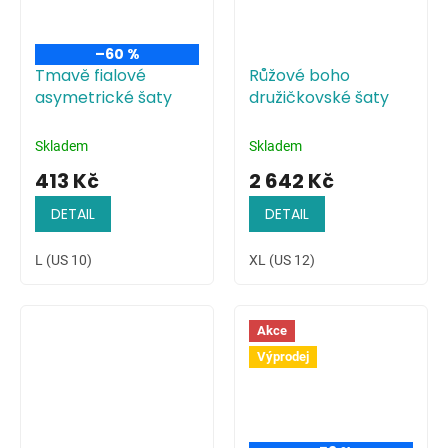
–60 %
Tmavě fialové
Růžové boho
asymetrické šaty
družičkovské šaty
Skladem
Skladem
413 Kč
2 642 Kč
DETAIL
DETAIL
L (US 10)
XL (US 12)
Akce
Výprodej