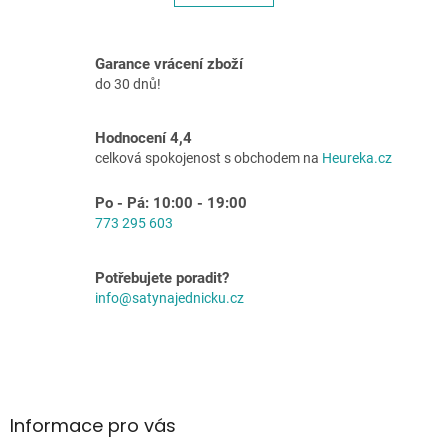
á
k
o
d
v
a
á
c
Garance vrácení zboží
n
í
do 30 dnů!
í
p
r
v
Hodnocení 4,4
k
celková spokojenost s obchodem na
Heureka.cz
y
v
Po - Pá: 10:00 - 19:00
ý
773 295 603
p
i
s
Potřebujete poradit?
u
info@satynajednicku.cz
Z
á
p
a
Informace pro vás
t