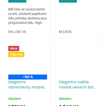
Bílé šaty se zavazováním
za krk, zdobené pajetkami.
Díky příměsy elastanu jsou
přizpůsobivé tělu. High-
low sukně dovoluje ukázat
krásné nožky nositelky.
XXL (US 14)
M (US 8)
Akce
Výprodej
–50 %
Elegantní
Elegantní světle
námořnicky modré
modré večerní šaty
večerní šaty s
s tříčtvrtečními
tříčtvrtečními
rukávy
Skladem
Skladem
rukávy