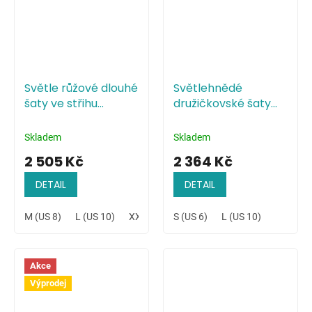
Světle růžové dlouhé
Světlehnědé
šaty ve střihu
družičkovské šaty
mořské panny
minimalistického
stylu
Skladem
Skladem
2 505 Kč
2 364 Kč
DETAIL
DETAIL
M (US 8)
L (US 10)
XXL (US 14)
S (US 6)
L (US 10)
Akce
Výprodej