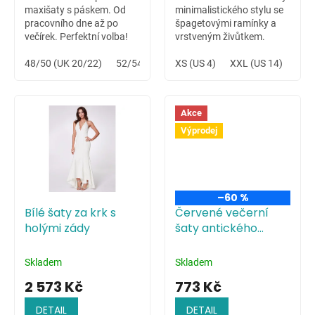
maxišaty s páskem. Od
minimalistického stylu se
pracovního dne až po
špagetovými ramínky a
večírek. Perfektní volba!
vrstveným živůtkem.
Variabilní šaty vhodné na
48/50 (UK 20/22)
52/54 (UK 24/26)
letní svatbu na louce či
XS (US 4)
XXL (US 14)
celodenní hudební festival.
Akce
Výprodej
–60 %
Bílé šaty za krk s
Červené večerní
holými zády
šaty antického
střihu
Skladem
Skladem
2 573 Kč
773 Kč
DETAIL
DETAIL