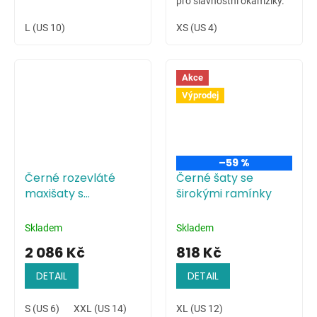
pro slavnostní okamžiky.
L (US 10)
XS (US 4)
Akce
Výprodej
–59 %
Černé rozevláté
Černé šaty se
maxišaty s
širokými ramínky
květinovým
potiskem
Skladem
Skladem
2 086 Kč
818 Kč
DETAIL
DETAIL
S (US 6)
XXL (US 14)
XL (US 12)