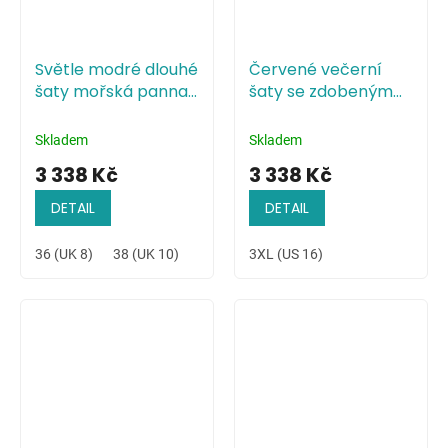
Světle modré dlouhé
Červené večerní
šaty mořská panna
šaty se zdobeným
s krajkou
živůtkem
Skladem
Skladem
3 338 Kč
3 338 Kč
DETAIL
DETAIL
36 (UK 8)
38 (UK 10)
40 (UK 12)
3XL (US 16)
42 (UK 14)
44 (UK 16)