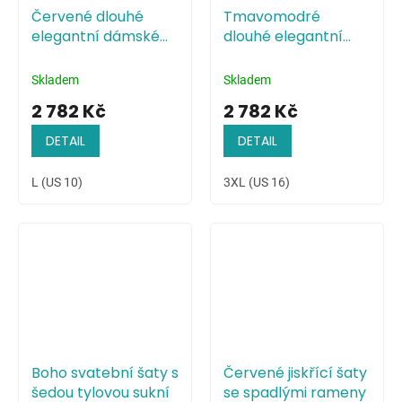
Červené dlouhé
Tmavomodré
elegantní dámské
dlouhé elegantní
šaty s odhalenými
dámské šaty s
rameny
odhalenými rameny
Skladem
Skladem
2 782 Kč
2 782 Kč
DETAIL
DETAIL
L (US 10)
3XL (US 16)
Boho svatební šaty s
Červené jiskřící šaty
šedou tylovou sukní
se spadlými rameny