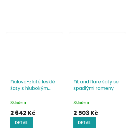
Fialovo-zlaté lesklé
Fit and flare šaty se
šaty s hlubokým
spadlými rameny
výstřihem a holými
zády
Skladem
Skladem
2 642 Kč
2 503 Kč
DETAIL
DETAIL