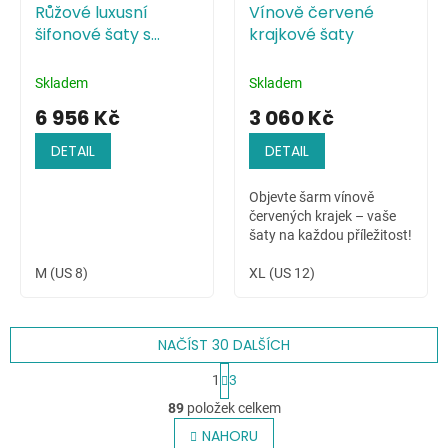
Růžové luxusní
Vínově červené
šifonové šaty s
krajkové šaty
živůtkem zdobeným
pajetkami
Skladem
Skladem
6 956 Kč
3 060 Kč
DETAIL
DETAIL
Objevte šarm vínově
červených krajek – vaše
šaty na každou příležitost!
M (US 8)
XL (US 12)
NAČÍST 30 DALŠÍCH
S
1
3
t
O
r
89
položek celkem
v
á
l
NAHORU
n