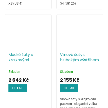
XS (US 4)
54 (UK 26)
Modré šaty s
Vínové šaty s
krajkovými
hlubokým výstřihem
květinami na živůtku
Skladem
Skladem
2 642 Kč
2 155 Kč
DETAIL
DETAIL
Vínové šaty s krajkovým
paskem - elegantní volba