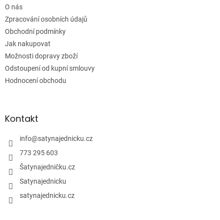
í
O nás
Zpracování osobních údajů
Obchodní podmínky
Jak nakupovat
Možnosti dopravy zboží
Odstoupení od kupní smlouvy
Hodnocení obchodu
Kontakt
info
@
satynajednicku.cz
773 295 603
Šatynajedničku.cz
Satynajednicku
satynajednicku.cz