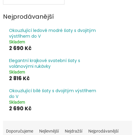
Nejprodávanější
Okouzlující ledově modré šaty s dvojitým
výstřihem do V
Skladem
2 690 Kč
Elegantní krajkové svatební šaty s
volánovými rukávky
Skladem
2 816 Kč
Okouzlující bílé šaty s dvojitým výstřihem
do V
Skladem
2 690 Kč
Ř
a
Doporučujeme
Nejlevnější
Nejdražší
Nejprodávanější