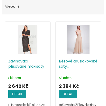
z
e
Abecedně
n
í
V
p
ý
r
p
o
i
d
s
u
p
k
r
t
o
ů
Zavinovací
Béžové družičkovské
d
plísované maxišaty
šaty
u
minimalistického
k
stylu
t
Skladem
Skladem
ů
2 642 Kč
2 364 Kč
DETAIL
DETAIL
Plisované lesklé plus size
Béžové družičkovské šaty