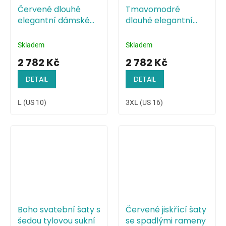
Červené dlouhé
Tmavomodré
elegantní dámské
dlouhé elegantní
šaty s odhalenými
dámské šaty s
rameny
odhalenými rameny
Skladem
Skladem
2 782 Kč
2 782 Kč
DETAIL
DETAIL
L (US 10)
3XL (US 16)
Boho svatební šaty s
Červené jiskřící šaty
šedou tylovou sukní
se spadlými rameny