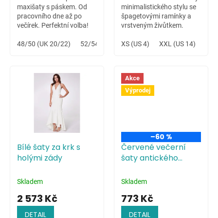
maxišaty s páskem. Od
minimalistického stylu se
pracovního dne až po
špagetovými ramínky a
večírek. Perfektní volba!
vrstveným živůtkem.
Variabilní šaty vhodné na
48/50 (UK 20/22)
52/54 (UK 24/26)
letní svatbu na louce či
XS (US 4)
XXL (US 14)
celodenní hudební festival.
Akce
Výprodej
–60 %
Bílé šaty za krk s
Červené večerní
holými zády
šaty antického
střihu
Skladem
Skladem
2 573 Kč
773 Kč
DETAIL
DETAIL