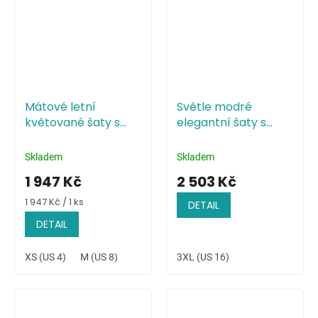
Mátové letní
Světle modré
květované šaty s
elegantní šaty s
vysokým rozparkem
přeloženým
živůtkem
Skladem
Skladem
1 947 Kč
2 503 Kč
Měrná
1 947 Kč / 1 ks
DETAIL
cena:
DETAIL
XS (US 4)
M (US 8)
3XL (US 16)