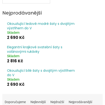
Nejprodávanější
Okouzlující ledově modré šaty s dvojitým
výstřihem do V
Skladem
2 690 Kč
Elegantní krajkové svatební šaty s
volánovými rukávky
Skladem
2 816 Kč
Okouzlující bílé šaty s dvojitým výstřihem
do V
Skladem
2 690 Kč
Ř
a
Doporučujeme
Nejlevnější
Nejdražší
Nejprodávanější