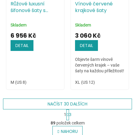
Růžové luxusní
Vínově červené
šifonové šaty s
krajkové šaty
živůtkem zdobeným
pajetkami
Skladem
Skladem
6 956 Kč
3 060 Kč
DETAIL
DETAIL
Objevte šarm vínově
červených krajek – vaše
šaty na každou příležitost!
M (US 8)
XL (US 12)
NAČÍST 30 DALŠÍCH
S
1
3
t
O
r
89
položek celkem
v
á
l
NAHORU
n