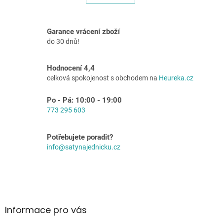
á
k
o
d
v
a
á
c
Garance vrácení zboží
n
í
do 30 dnů!
í
p
r
v
Hodnocení 4,4
k
celková spokojenost s obchodem na
Heureka.cz
y
v
Po - Pá: 10:00 - 19:00
ý
773 295 603
p
i
s
Potřebujete poradit?
u
info@satynajednicku.cz
Z
á
p
a
Informace pro vás
t