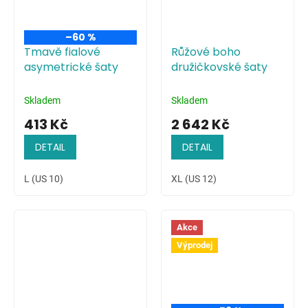
–60 %
Tmavě fialové
Růžové boho
asymetrické šaty
družičkovské šaty
Skladem
Skladem
413 Kč
2 642 Kč
DETAIL
DETAIL
L (US 10)
XL (US 12)
Akce
Výprodej