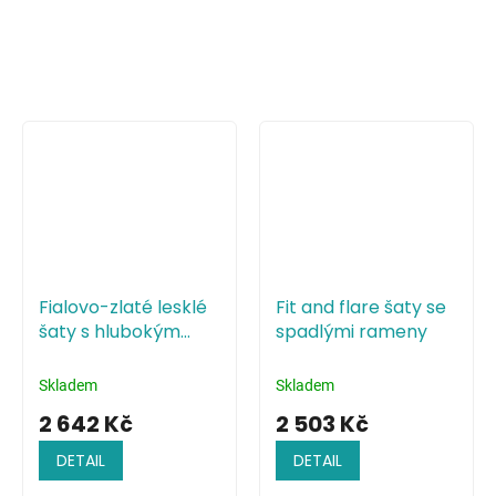
Fialovo-zlaté lesklé
Fit and flare šaty se
šaty s hlubokým
spadlými rameny
výstřihem a holými
zády
Skladem
Skladem
2 642 Kč
2 503 Kč
DETAIL
DETAIL