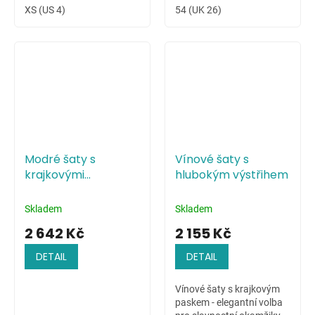
XS (US 4)
54 (UK 26)
Modré šaty s
Vínové šaty s
krajkovými
hlubokým výstřihem
květinami na živůtku
Skladem
Skladem
2 642 Kč
2 155 Kč
DETAIL
DETAIL
Vínové šaty s krajkovým
paskem - elegantní volba