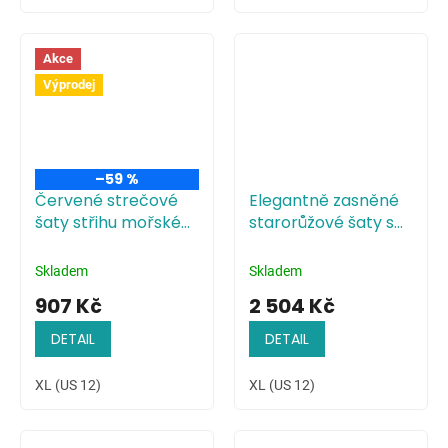
Akce
Výprodej
–59 %
Červené strečové
Elegantně zasněné
šaty střihu mořské
starorůžové šaty s
panny
plisovaným
živůtkem
Skladem
Skladem
907 Kč
2 504 Kč
DETAIL
DETAIL
XL (US 12)
XL (US 12)