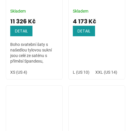
Skladem
Skladem
11 326 Kč
4 173 Kč
DETAIL
DETAIL
Boho svatební šaty s
našedlou tylovou sukní
jsou celé ze saténu s
příměsí Spandexu,
zdobené ručně přišívanou
krajkovou aplikací na
XS (US 4)
L (US 10)
XXL (US 14)
4XL 
ramenu a v pase. Šaty s
dlouhým rukávem jsou...