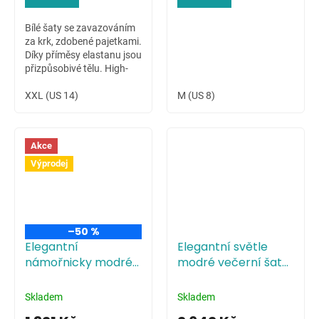
Bílé šaty se zavazováním
za krk, zdobené pajetkami.
Díky příměsy elastanu jsou
přizpůsobivé tělu. High-
low sukně dovoluje ukázat
krásné nožky nositelky.
XXL (US 14)
M (US 8)
Akce
Výprodej
–50 %
Elegantní
Elegantní světle
námořnicky modré
modré večerní šaty
večerní šaty s
s tříčtvrtečními
tříčtvrtečními
rukávy
Skladem
Skladem
rukávy