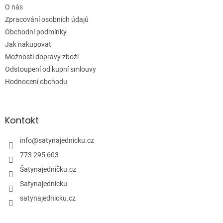
í
O nás
Zpracování osobních údajů
Obchodní podmínky
Jak nakupovat
Možnosti dopravy zboží
Odstoupení od kupní smlouvy
Hodnocení obchodu
Kontakt
info
@
satynajednicku.cz
773 295 603
Šatynajedničku.cz
Satynajednicku
satynajednicku.cz