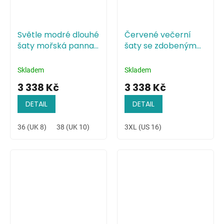
Světle modré dlouhé
Červené večerní
šaty mořská panna
šaty se zdobeným
s krajkou
živůtkem
Skladem
Skladem
3 338 Kč
3 338 Kč
DETAIL
DETAIL
36 (UK 8)
38 (UK 10)
40 (UK 12)
3XL (US 16)
42 (UK 14)
44 (UK 16)