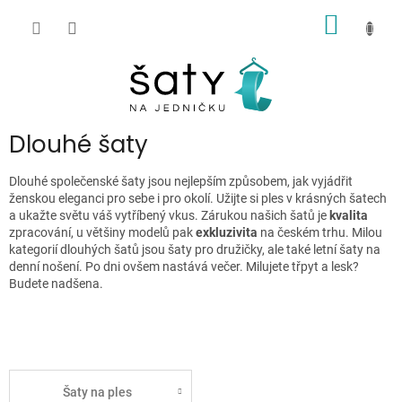
Přejít
NÁKUP
na
obsah
KOŠÍK
P
Dlouhé šaty
o
s
Dlouhé společenské šaty jsou nejlepším způsobem, jak vyjádřit
t
ženskou eleganci pro sebe i pro okolí. Užijte si ples v krásných šatech
r
a ukažte světu váš vytříbený vkus. Zárukou našich šatů je
kvalita
zpracování, u většiny modelů pak
exkluzivita
na českém trhu. Milou
a
kategorií dlouhých šatů jsou šaty pro družičky, ale také letní šaty na
n
denní nošení. Po dni ovšem nastává večer. Milujete třpyt a lesk?
n
Budete nadšena.
í
p
a
n
e
Šaty na ples
l