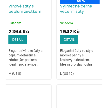
–59 %
Vínové šaty s
Výjimečné černé
peplum živůtkem
večerní šaty
Skladem
Skladem
2 364 Kč
1 547 Kč
DETAIL
DETAIL
Elegantní vínové šaty s
Elegantní šaty ve stylu
peplum detailem a
mořské panny s
zdobeným páskem.
krajkovým detailem.
Ideální pro slavnostní
Ideální pro slavnostní
chvíle.
příležitosti.
M (US 8)
L (US 10)