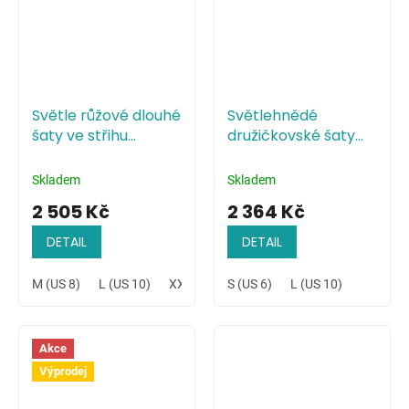
Světle růžové dlouhé
Světlehnědé
šaty ve střihu
družičkovské šaty
mořské panny
minimalistického
stylu
Skladem
Skladem
2 505 Kč
2 364 Kč
DETAIL
DETAIL
M (US 8)
L (US 10)
XXL (US 14)
S (US 6)
L (US 10)
Akce
Výprodej