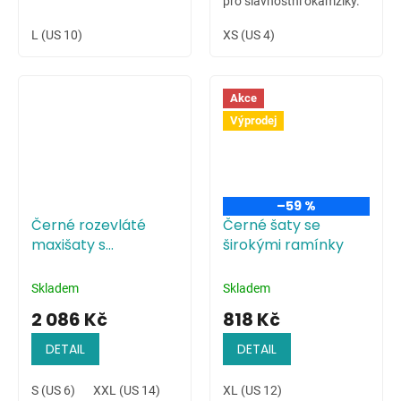
pro slavnostní okamžiky.
L (US 10)
XS (US 4)
Akce
Výprodej
–59 %
Černé rozevláté
Černé šaty se
maxišaty s
širokými ramínky
květinovým
potiskem
Skladem
Skladem
2 086 Kč
818 Kč
DETAIL
DETAIL
S (US 6)
XXL (US 14)
XL (US 12)