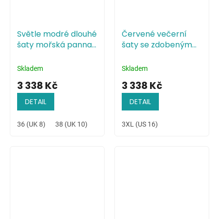
Světle modré dlouhé
Červené večerní
šaty mořská panna
šaty se zdobeným
s krajkou
živůtkem
Skladem
Skladem
3 338 Kč
3 338 Kč
DETAIL
DETAIL
36 (UK 8)
38 (UK 10)
40 (UK 12)
3XL (US 16)
42 (UK 14)
44 (UK 16)