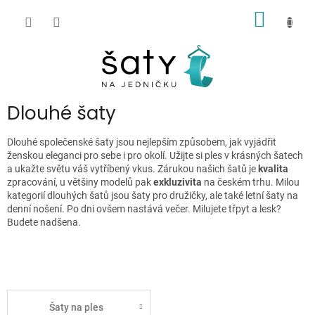
Přejít
NÁKUP
na
obsah
KOŠÍK
P
Dlouhé šaty
o
s
Dlouhé společenské šaty jsou nejlepším způsobem, jak vyjádřit
t
ženskou eleganci pro sebe i pro okolí. Užijte si ples v krásných šatech
r
a ukažte světu váš vytříbený vkus. Zárukou našich šatů je
kvalita
zpracování, u většiny modelů pak
exkluzivita
na českém trhu. Milou
a
kategorií dlouhých šatů jsou šaty pro družičky, ale také letní šaty na
n
denní nošení. Po dni ovšem nastává večer. Milujete třpyt a lesk?
n
Budete nadšena.
í
p
a
n
e
Šaty na ples
l