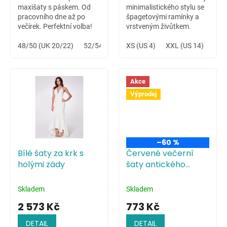
maxišaty s páskem. Od
minimalistického stylu se
pracovního dne až po
špagetovými ramínky a
večírek. Perfektní volba!
vrstveným živůtkem.
Variabilní šaty vhodné na
48/50 (UK 20/22)
52/54 (UK 24/26)
letní svatbu na louce či
XS (US 4)
XXL (US 14)
celodenní hudební festival.
Akce
Výprodej
–60 %
Bílé šaty za krk s
Červené večerní
holými zády
šaty antického
střihu
Skladem
Skladem
2 573 Kč
773 Kč
DETAIL
DETAIL