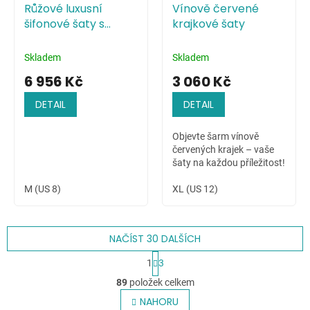
Růžové luxusní
Vínově červené
šifonové šaty s
krajkové šaty
živůtkem zdobeným
pajetkami
Skladem
Skladem
6 956 Kč
3 060 Kč
DETAIL
DETAIL
Objevte šarm vínově
červených krajek – vaše
šaty na každou příležitost!
M (US 8)
XL (US 12)
NAČÍST 30 DALŠÍCH
S
1
3
t
O
r
89
položek celkem
v
á
l
NAHORU
n