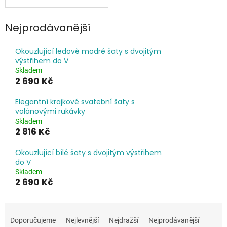
Nejprodávanější
Okouzlující ledově modré šaty s dvojitým
výstřihem do V
Skladem
2 690 Kč
Elegantní krajkové svatební šaty s
volánovými rukávky
Skladem
2 816 Kč
Okouzlující bílé šaty s dvojitým výstřihem
do V
Skladem
2 690 Kč
Ř
a
Doporučujeme
Nejlevnější
Nejdražší
Nejprodávanější