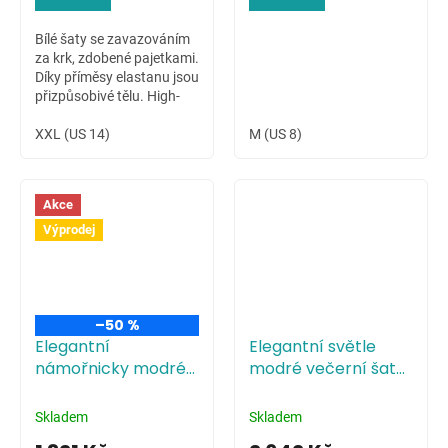
Bílé šaty se zavazováním
za krk, zdobené pajetkami.
Díky příměsy elastanu jsou
přizpůsobivé tělu. High-
low sukně dovoluje ukázat
krásné nožky nositelky.
XXL (US 14)
M (US 8)
Akce
Výprodej
–50 %
Elegantní
Elegantní světle
námořnicky modré
modré večerní šaty
večerní šaty s
s tříčtvrtečními
tříčtvrtečními
rukávy
Skladem
Skladem
rukávy