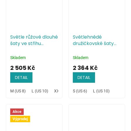
Světle růžové dlouhé
Světlehnědé
šaty ve střihu
družičkovské šaty
mořské panny
minimalistického
stylu
Skladem
Skladem
2 505 Kč
2 364 Kč
DETAIL
DETAIL
M (US 8)
L (US 10)
XXL (US 14)
S (US 6)
L (US 10)
Akce
Výprodej