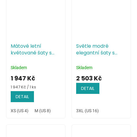
Mátové letní
Světle modré
květované šaty s
elegantní šaty s
vysokým rozparkem
přeloženým
živůtkem
Skladem
Skladem
1 947 Kč
2 503 Kč
Měrná
1 947 Kč / 1 ks
DETAIL
cena:
DETAIL
XS (US 4)
M (US 8)
3XL (US 16)