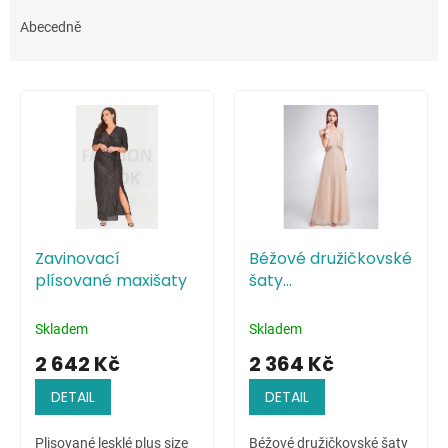
z
e
Abecedně
n
í
V
p
ý
r
p
o
i
d
s
u
p
k
r
t
o
ů
Zavinovací
Béžové družičkovské
d
plísované maxišaty
šaty
u
minimalistického
k
stylu
t
Skladem
Skladem
ů
2 642 Kč
2 364 Kč
DETAIL
DETAIL
Plisované lesklé plus size
Béžové družičkovské šaty