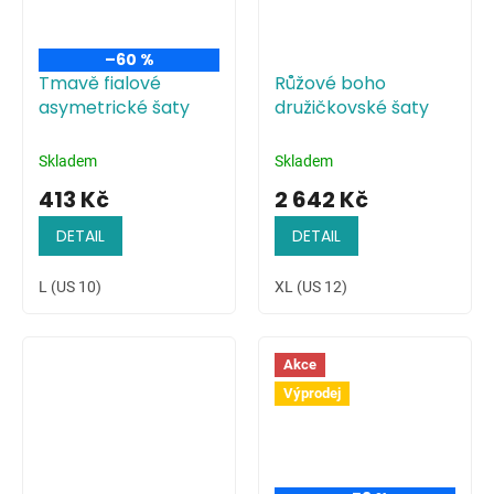
–60 %
Tmavě fialové
Růžové boho
asymetrické šaty
družičkovské šaty
Skladem
Skladem
413 Kč
2 642 Kč
DETAIL
DETAIL
L (US 10)
XL (US 12)
Akce
Výprodej