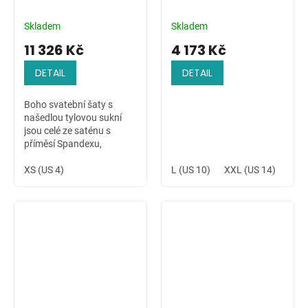
Skladem
Skladem
11 326 Kč
4 173 Kč
DETAIL
DETAIL
Boho svatební šaty s
našedlou tylovou sukní
jsou celé ze saténu s
příměsí Spandexu,
zdobené ručně přišívanou
krajkovou aplikací na
XS (US 4)
L (US 10)
XXL (US 14)
4XL 
ramenu a v pase. Šaty s
dlouhým rukávem jsou...