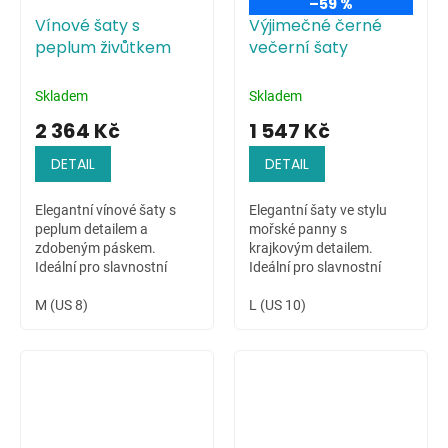
–59 %
Vínové šaty s
Výjimečné černé
peplum živůtkem
večerní šaty
Skladem
Skladem
2 364 Kč
1 547 Kč
DETAIL
DETAIL
Elegantní vínové šaty s
Elegantní šaty ve stylu
peplum detailem a
mořské panny s
zdobeným páskem.
krajkovým detailem.
Ideální pro slavnostní
Ideální pro slavnostní
chvíle.
příležitosti.
M (US 8)
L (US 10)