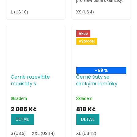
pro slavnostní okamžiky.
L (US 10)
XS (US 4)
Akce
Výprodej
–59 %
Černé rozevláté
Černé šaty se
maxišaty s
širokými ramínky
květinovým
potiskem
Skladem
Skladem
2 086 Kč
818 Kč
DETAIL
DETAIL
S (US 6)
XXL (US 14)
XL (US 12)