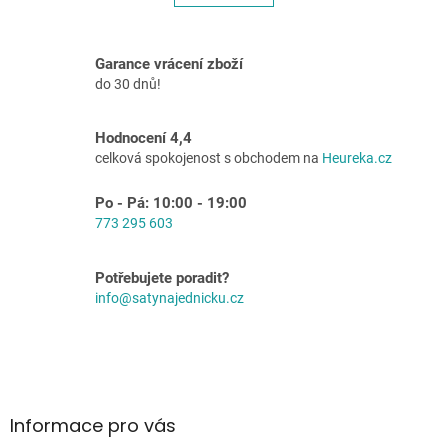
á
k
o
d
v
a
á
c
Garance vrácení zboží
n
í
do 30 dnů!
í
p
r
v
Hodnocení 4,4
k
celková spokojenost s obchodem na
Heureka.cz
y
v
Po - Pá: 10:00 - 19:00
ý
773 295 603
p
i
s
Potřebujete poradit?
u
info@satynajednicku.cz
Z
á
p
a
Informace pro vás
t