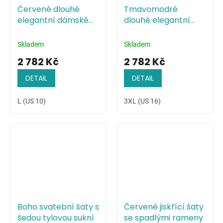
Červené dlouhé
Tmavomodré
elegantní dámské
dlouhé elegantní
šaty s odhalenými
dámské šaty s
rameny
odhalenými rameny
Skladem
Skladem
2 782 Kč
2 782 Kč
DETAIL
DETAIL
L (US 10)
3XL (US 16)
Boho svatební šaty s
Červené jiskřící šaty
šedou tylovou sukní
se spadlými rameny