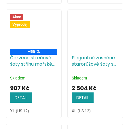
Akce
Výprodej
–59 %
Červené strečové
Elegantně zasněné
šaty střihu mořské
starorůžové šaty s
panny
plisovaným
živůtkem
Skladem
Skladem
907 Kč
2 504 Kč
DETAIL
DETAIL
XL (US 12)
XL (US 12)