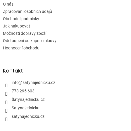
í
O nás
Zpracování osobních údajů
Obchodní podmínky
Jak nakupovat
Možnosti dopravy zboží
Odstoupení od kupní smlouvy
Hodnocení obchodu
Kontakt
info
@
satynajednicku.cz
773 295 603
Šatynajedničku.cz
Satynajednicku
satynajednicku.cz