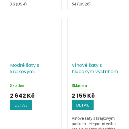
XS (US 4)
54 (UK 26)
Modré šaty s
Vínové šaty s
krajkovými
hlubokým výstřihem
květinami na živůtku
Skladem
Skladem
2 642 Kč
2 155 Kč
DETAIL
DETAIL
Vínové šaty s krajkovým
paskem - elegantní volba