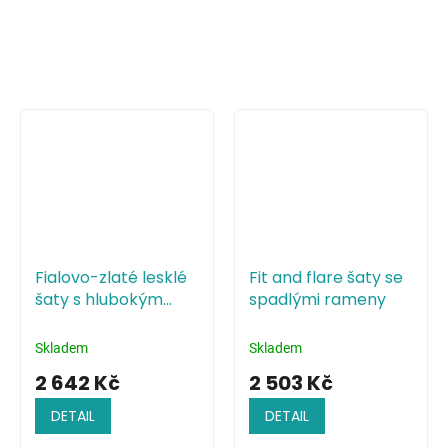
Fialovo-zlaté lesklé
Fit and flare šaty se
šaty s hlubokým
spadlými rameny
výstřihem a holými
zády
Skladem
Skladem
2 642 Kč
2 503 Kč
DETAIL
DETAIL