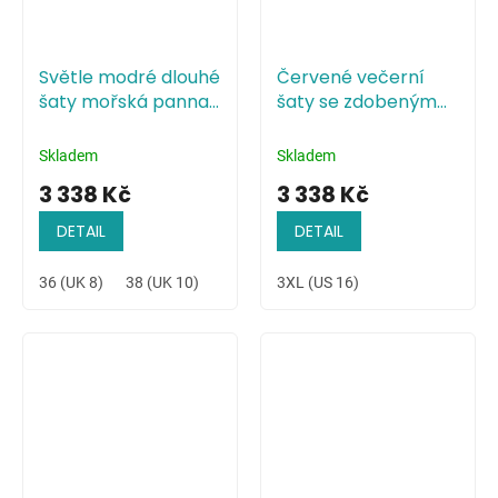
Světle modré dlouhé
Červené večerní
šaty mořská panna
šaty se zdobeným
s krajkou
živůtkem
Skladem
Skladem
3 338 Kč
3 338 Kč
DETAIL
DETAIL
36 (UK 8)
38 (UK 10)
40 (UK 12)
3XL (US 16)
42 (UK 14)
44 (UK 16)