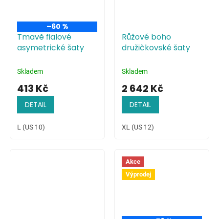
–60 %
Tmavě fialové
Růžové boho
asymetrické šaty
družičkovské šaty
Skladem
Skladem
413 Kč
2 642 Kč
DETAIL
DETAIL
L (US 10)
XL (US 12)
Akce
Výprodej