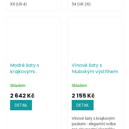
XS (US 4)
54 (UK 26)
Modré šaty s
Vínové šaty s
krajkovými
hlubokým výstřihem
květinami na živůtku
Skladem
Skladem
2 642 Kč
2 155 Kč
DETAIL
DETAIL
Vínové šaty s krajkovým
paskem - elegantní volba