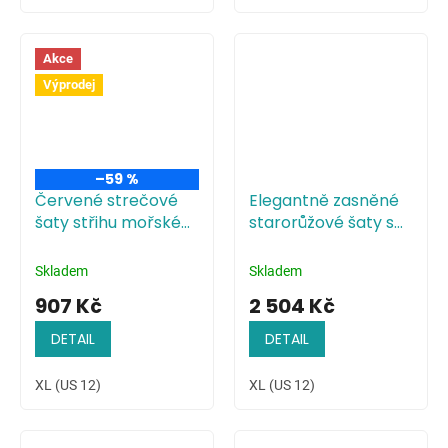
Akce
Výprodej
–59 %
Červené strečové
Elegantně zasněné
šaty střihu mořské
starorůžové šaty s
panny
plisovaným
živůtkem
Skladem
Skladem
907 Kč
2 504 Kč
DETAIL
DETAIL
XL (US 12)
XL (US 12)