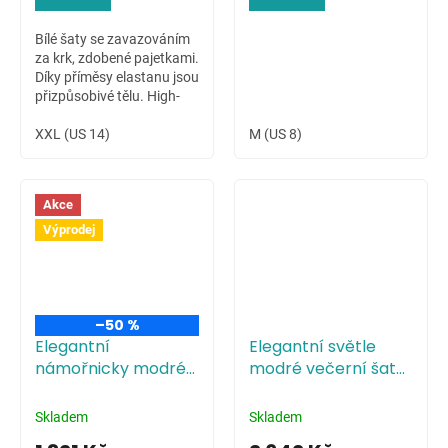
Bílé šaty se zavazováním
za krk, zdobené pajetkami.
Díky příměsy elastanu jsou
přizpůsobivé tělu. High-
low sukně dovoluje ukázat
krásné nožky nositelky.
XXL (US 14)
M (US 8)
Akce
Výprodej
–50 %
Elegantní
Elegantní světle
námořnicky modré
modré večerní šaty
večerní šaty s
s tříčtvrtečními
tříčtvrtečními
rukávy
Skladem
Skladem
rukávy