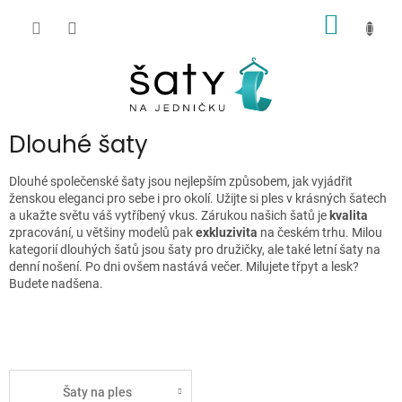
Přejít
NÁKUP
na
obsah
KOŠÍK
P
Dlouhé šaty
o
s
Dlouhé společenské šaty jsou nejlepším způsobem, jak vyjádřit
t
ženskou eleganci pro sebe i pro okolí. Užijte si ples v krásných šatech
r
a ukažte světu váš vytříbený vkus. Zárukou našich šatů je
kvalita
zpracování, u většiny modelů pak
exkluzivita
na českém trhu. Milou
a
kategorií dlouhých šatů jsou šaty pro družičky, ale také letní šaty na
n
denní nošení. Po dni ovšem nastává večer. Milujete třpyt a lesk?
n
Budete nadšena.
í
p
a
n
e
Šaty na ples
l