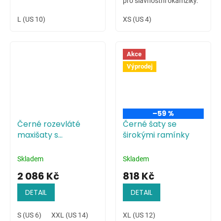
pro slavnostní okamžiky.
L (US 10)
XS (US 4)
Akce
Výprodej
–59 %
Černé rozevláté
Černé šaty se
maxišaty s
širokými ramínky
květinovým
potiskem
Skladem
Skladem
2 086 Kč
818 Kč
DETAIL
DETAIL
S (US 6)
XXL (US 14)
XL (US 12)