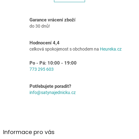
á
k
o
d
v
a
á
c
Garance vrácení zboží
n
í
do 30 dnů!
í
p
r
v
Hodnocení 4,4
k
celková spokojenost s obchodem na
Heureka.cz
y
v
Po - Pá: 10:00 - 19:00
ý
773 295 603
p
i
s
Potřebujete poradit?
u
info@satynajednicku.cz
Z
á
p
a
Informace pro vás
t