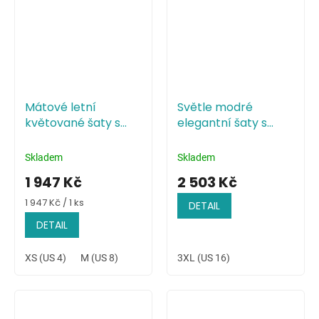
Mátové letní
Světle modré
květované šaty s
elegantní šaty s
vysokým rozparkem
přeloženým
živůtkem
Skladem
Skladem
1 947 Kč
2 503 Kč
Měrná
1 947 Kč / 1 ks
DETAIL
cena:
DETAIL
XS (US 4)
M (US 8)
3XL (US 16)