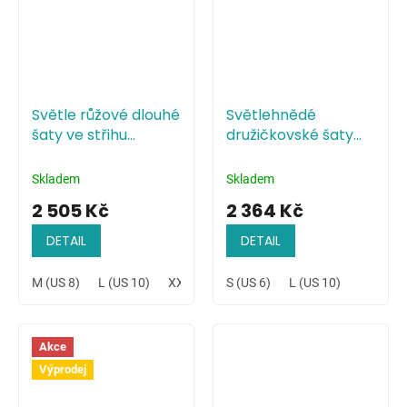
Světle růžové dlouhé
Světlehnědé
šaty ve střihu
družičkovské šaty
mořské panny
minimalistického
stylu
Skladem
Skladem
2 505 Kč
2 364 Kč
DETAIL
DETAIL
M (US 8)
L (US 10)
XXL (US 14)
S (US 6)
L (US 10)
Akce
Výprodej