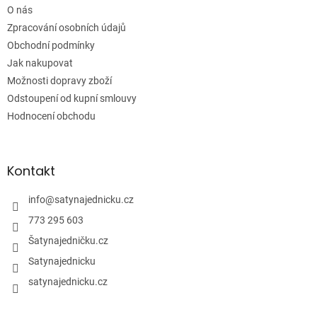
í
O nás
Zpracování osobních údajů
Obchodní podmínky
Jak nakupovat
Možnosti dopravy zboží
Odstoupení od kupní smlouvy
Hodnocení obchodu
Kontakt
info
@
satynajednicku.cz
773 295 603
Šatynajedničku.cz
Satynajednicku
satynajednicku.cz