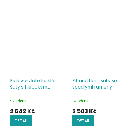
Fialovo-zlaté lesklé
Fit and flare šaty se
šaty s hlubokým
spadlými rameny
výstřihem a holými
zády
Skladem
Skladem
2 642 Kč
2 503 Kč
DETAIL
DETAIL