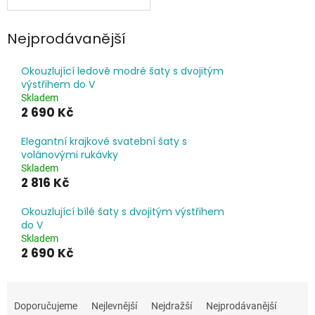
Nejprodávanější
Okouzlující ledově modré šaty s dvojitým
výstřihem do V
Skladem
2 690 Kč
Elegantní krajkové svatební šaty s
volánovými rukávky
Skladem
2 816 Kč
Okouzlující bílé šaty s dvojitým výstřihem
do V
Skladem
2 690 Kč
Ř
a
Doporučujeme
Nejlevnější
Nejdražší
Nejprodávanější