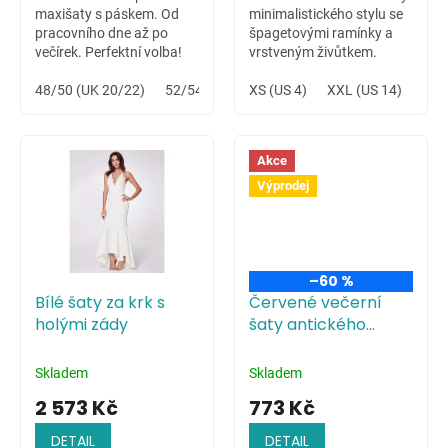
maxišaty s páskem. Od
minimalistického stylu se
pracovního dne až po
špagetovými ramínky a
večírek. Perfektní volba!
vrstveným živůtkem.
Variabilní šaty vhodné na
48/50 (UK 20/22)
52/54 (UK 24/26)
letní svatbu na louce či
XS (US 4)
XXL (US 14)
celodenní hudební festival.
Akce
Výprodej
–60 %
Bílé šaty za krk s
Červené večerní
holými zády
šaty antického
střihu
Skladem
Skladem
2 573 Kč
773 Kč
DETAIL
DETAIL