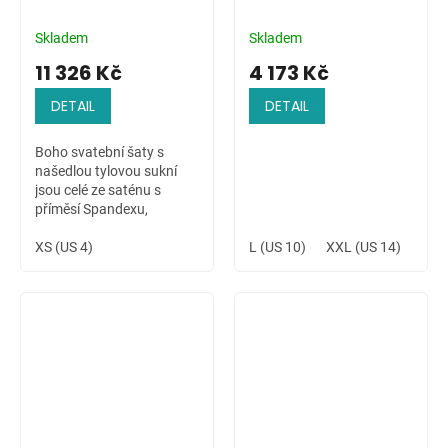
Skladem
Skladem
11 326 Kč
4 173 Kč
DETAIL
DETAIL
Boho svatební šaty s
našedlou tylovou sukní
jsou celé ze saténu s
příměsí Spandexu,
zdobené ručně přišívanou
krajkovou aplikací na
XS (US 4)
L (US 10)
XXL (US 14)
4XL 
ramenu a v pase. Šaty s
dlouhým rukávem jsou...