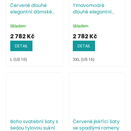
Červené dlouhé
Tmavomodré
elegantní dámské
dlouhé elegantní
šaty s odhalenými
dámské šaty s
rameny
odhalenými rameny
Skladem
Skladem
2 782 Kč
2 782 Kč
DETAIL
DETAIL
L (US 10)
3XL (US 16)
Boho svatební šaty s
Červené jiskřící šaty
šedou tylovou sukní
se spadlými rameny