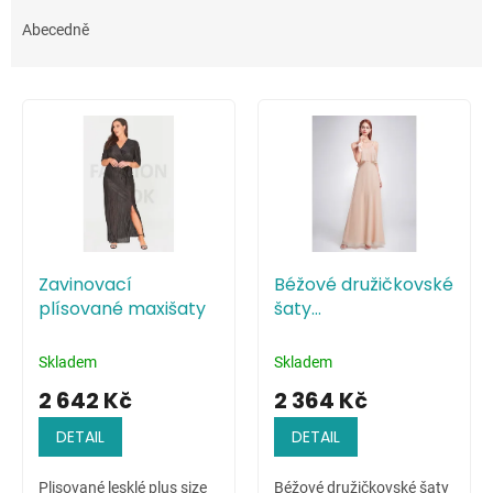
z
e
Abecedně
n
í
V
p
ý
r
p
o
i
d
s
u
p
k
r
t
o
ů
Zavinovací
Béžové družičkovské
d
plísované maxišaty
šaty
u
minimalistického
k
stylu
t
Skladem
Skladem
ů
2 642 Kč
2 364 Kč
DETAIL
DETAIL
Plisované lesklé plus size
Béžové družičkovské šaty