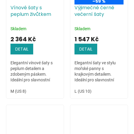
–59 %
Vínové šaty s
Výjimečné černé
peplum živůtkem
večerní šaty
Skladem
Skladem
2 364 Kč
1 547 Kč
DETAIL
DETAIL
Elegantní vínové šaty s
Elegantní šaty ve stylu
peplum detailem a
mořské panny s
zdobeným páskem.
krajkovým detailem.
Ideální pro slavnostní
Ideální pro slavnostní
chvíle.
příležitosti.
M (US 8)
L (US 10)