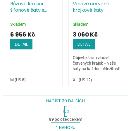
Růžové luxusní
Vínově červené
šifonové šaty s
krajkové šaty
živůtkem zdobeným
pajetkami
Skladem
Skladem
6 956 Kč
3 060 Kč
DETAIL
DETAIL
Objevte šarm vínově
červených krajek – vaše
šaty na každou příležitost!
M (US 8)
XL (US 12)
NAČÍST 30 DALŠÍCH
S
1
3
t
O
r
89
položek celkem
v
á
l
NAHORU
n