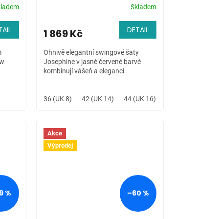
kladem
Skladem
TAIL
DETAIL
1 869 Kč
m
Ohnivě elegantní swingové šaty
ow
Josephine v jasně červené barvě
kombinují vášeň a eleganci.
36 (UK 8)
42 (UK 14)
44 (UK 16)
46 (UK 18)
Akce
Výprodej
9 %
–60 %