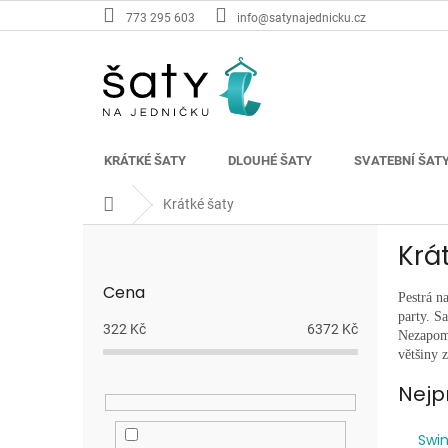
Přejít
773 295 603
info@satynajednicku.cz
na
obsah
KRÁTKÉ ŠATY
DLOUHÉ ŠATY
SVATEBNÍ ŠAT
Domů
Krátké šaty
P
Krá
o
s
Cena
t
Pestrá n
party. S
r
322
Kč
6372
Kč
Nezapomí
a
většiny 
n
n
Nejp
í
p
Swi