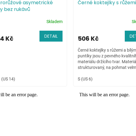
arorůžové asymetrické
Černé koktejlky s růžemi
y bez rukávů
Skladem
S
DETAIL
DE
4 Kč
506 Kč
Černé koktejlky s růžemi a bílým
puntíky jsou z pevného kvalitní
materiálu držícího tvar. Materiál
strukturovaný, na pohmat velm
příjemný. Využíti těchto šatů
 (US 14)
najdete...
S (US 6)