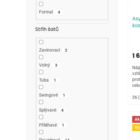
Formal
4
As
ko
Střih šatů
Zavinovací
2
1 
Volný
3
Náp
vzhl
pro
Tuba
1
celo
odp
Swingové
1
36 
Splývavé
4
Ak
Přiléhavé
1
Vý