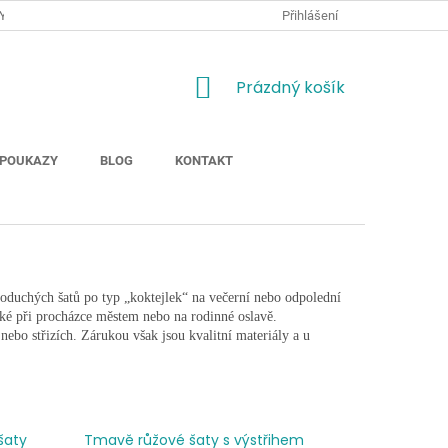
Y
JAK NAKUPOVAT
MOŽNOSTI DOPRAVY ZBOŽÍ
Přihlášení
ODSTOUP
NÁKUPNÍ
Prázdný košík
KOŠÍK
POUKAZY
BLOG
KONTAKT
oduchých šatů po typ „koktejlek“ na večerní nebo odpolední
aké při procházce městem nebo na rodinné oslavě.
nebo střizích. Zárukou však jsou kvalitní materiály a u
šaty
Tmavě růžové šaty s výstřihem