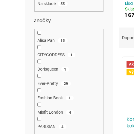
a
Elsa
Na skladě
55
n
Skl
e
1 6
Značky
l
Ř
a
Dopor
Alisa Pan
15
z
e
CITYGODDESS
V
1
n
ý
í
Ak
p
p
Dorisqueen
1
Vý
i
r
s
o
Ever-Pretty
29
p
d
r
u
Fashion Book
1
o
k
d
t
Misfit London
4
u
ů
Ko
k
kok
PARISIAN
4
t
dél