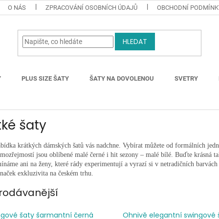
O NÁS
ZPRACOVÁNÍ OSOBNÍCH ÚDAJŮ
OBCHODNÍ PODMÍNK
HLEDAT
Y
PLUS SIZE ŠATY
ŠATY NA DOVOLENOU
SVETRY
tké šaty
abídka krátkých dámských šatů vás nadchne. Vybírat můžete od formálních jedn
amozřejmostí jsou oblíbené malé černé i hit sezony – malé bílé. Buďte krásná t
náme ani na ženy, které rády experimentují a vyrazí si v netradičních barvách 
značek
exkluzivita
na českém trhu.
rodávanější
ngové šaty šarmantní černá
Ohnivě elegantní swingové 