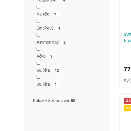
Pouzdrové
14
Na tělo
9
Empírový
1
Sv
kok
Asymetrický
2
vý
Áčko
3
77
50. léta
12
XS 
30. léta
1
Položek k zobrazení:
55
Ak
Vý