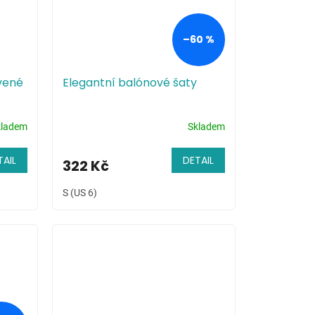
–60 %
vené
Elegantní balónové šaty
kladem
Skladem
TAIL
DETAIL
322 Kč
S (US 6)