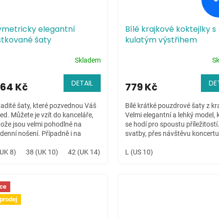
ymetricky elegantní
Bílé krajkové koktejlky s
stkované šaty
kulatým výstřihem
Skladem
S
DETAIL
DE
664 Kč
779 Kč
adité šaty, které pozvednou Váš
Bílé krátké pouzdrové šaty z kra
ed. Můžete je vzít do kanceláře,
Velmi elegantní a lehký model, 
tože jsou velmi pohodlné na
se hodí pro spoustu příležitostí
denní nošení. Případně i na
svatby, přes návštěvu koncertu
olední společenskou akci.
divadla.
(UK 8)
38 (UK 10)
42 (UK 14)
L (US 10)
ce
prodej