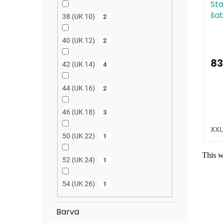
St
šat
38 (UK 10)
2
40 (UK 12)
2
83
42 (UK 14)
4
44 (UK 16)
2
46 (UK 18)
3
XXL
50 (UK 22)
1
52 (UK 24)
1
54 (UK 26)
1
Barva