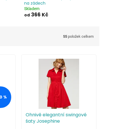
na zádech
Skladem
366 Kč
od
55
položek celkem
0 %
Ohnivě elegantní swingové
šaty Josephine