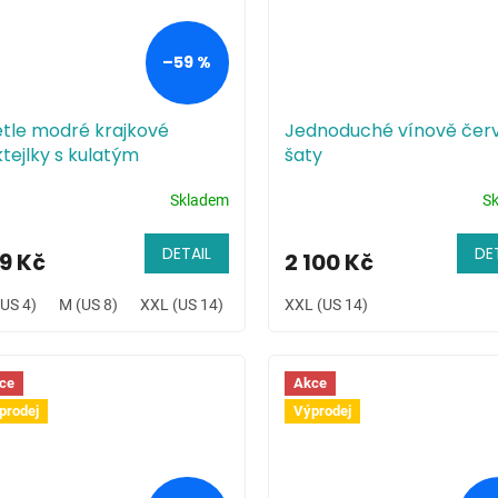
–59 %
ětle modré krajkové
Jednoduché vínově čer
tejlky s kulatým
šaty
střihem
Skladem
S
DETAIL
DE
9 Kč
2 100 Kč
(US 4)
M (US 8)
XXL (US 14)
3XL (US 16)
XXL (US 14)
ce
Akce
prodej
Výprodej