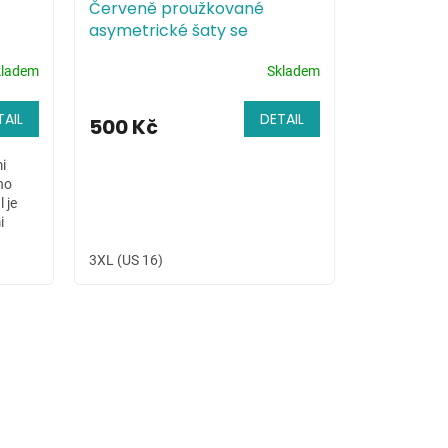
Červeně proužkované
asymetrické šaty se
špagetovými ramínky
kladem
Skladem
TAIL
DETAIL
500 Kč
i
ho
 je
i
3XL (US 16)