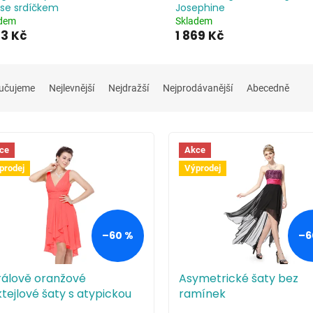
 se srdíčkem
Josephine
adem
Skladem
73 Kč
1 869 Kč
učujeme
Nejlevnější
Nejdražší
Nejprodávanější
Abecedně
ce
Akce
prodej
Výprodej
–60 %
–6
rálově oranžové
Asymetrické šaty bez
tejlové šaty s atypickou
ramínek
kou a volnými zády