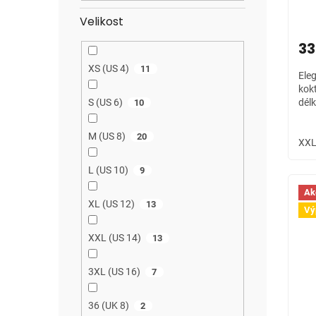
ů
Velikost
33
XS (US 4)
11
Ele
kok
dél
S (US 6)
10
M (US 8)
20
XXL
L (US 10)
9
Ak
XL (US 12)
13
Vý
XXL (US 14)
13
3XL (US 16)
7
36 (UK 8)
2