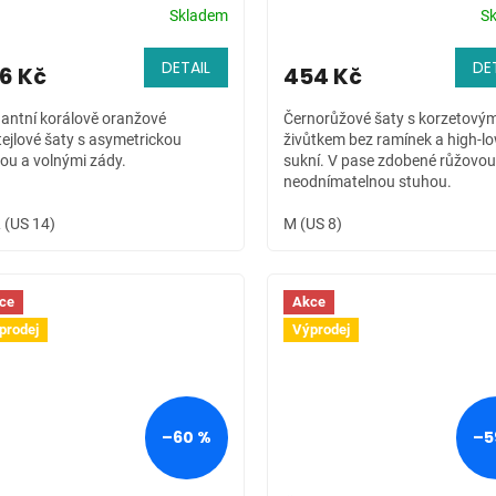
Skladem
S
DETAIL
DE
6 Kč
454 Kč
gantní korálově oranžové
Černorůžové šaty s korzetový
tejlové šaty s asymetrickou
živůtkem bez ramínek a high-l
kou a volnými zády.
sukní. V pase zdobené růžovou
neodnímatelnou stuhou.
 (US 14)
M (US 8)
ce
Akce
prodej
Výprodej
–60 %
–5