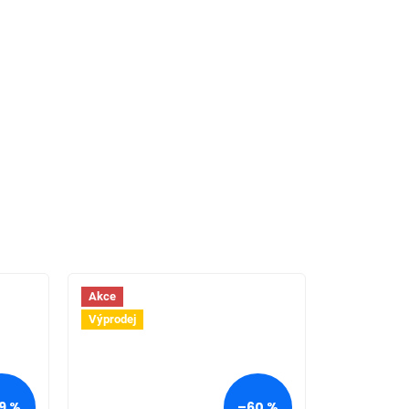
Akce
Výprodej
9 %
–60 %