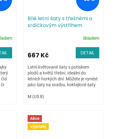
Bílé letní šaty s třešněmi a
srdíčkovým výstřihem
kladem
Skladem
TAIL
DETAIL
667 Kč
jky.
Letní květované šaty s potiskem
který
plodů a květů třešní. Ideální do
. Od
letních horkých dní. Můžete je vynést
 či
jako šaty na svatbu, koktejlové šaty
či šaty do tanečních. Jejich využití...
M (US 8)
Akce
Výprodej