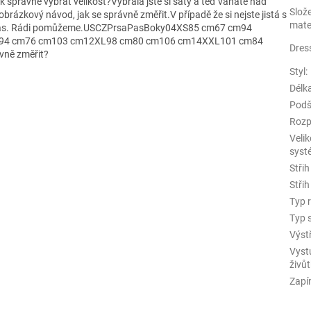
 správně vybrat velikost?Vybrala jste si šaty a teď váháte nad
Slož
obrázkový návod, jak se správně změřit.V případě že si nejste jistá s
mate
ro Vás. Rádi pomůžeme.USCZPrsaPasBoky04XS85 cm67 cm94
94 cm76 cm103 cm12XL98 cm80 cm106 cm14XXL101 cm84
Dres
ně změřit?
Styl
:
Délk
Podš
Rozp
Velik
syst
Střih
Střih
Typ 
Typ 
Výst
Vyst
živů
Zapí