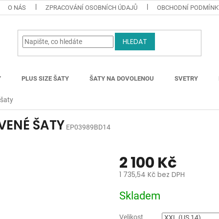
O NÁS
ZPRACOVÁNÍ OSOBNÍCH ÚDAJŮ
OBCHODNÍ PODMÍNK
HLEDAT
Y
PLUS SIZE ŠATY
ŠATY NA DOVOLENOU
SVETRY
 šaty
VENÉ ŠATY
EP03989BD14
2 100 Kč
1 735,54 Kč bez DPH
Měrná
Skladem
cena:
Velikost