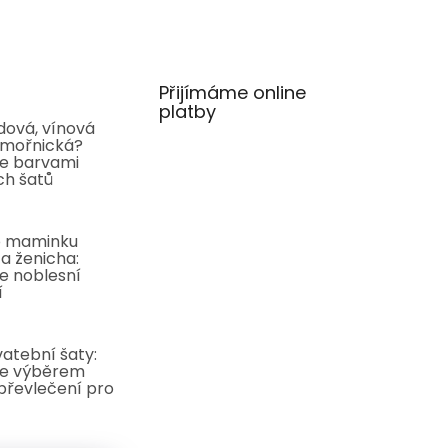
Přijímáme online
platby
ová, vínová
mořnická?
e barvami
ch šatů
o maminku
a ženicha:
e noblesní
í
atební šaty:
e výběrem
převlečení pro