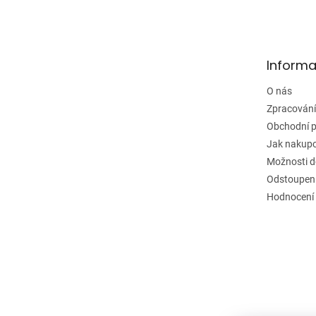
Z
á
p
a
Informa
t
í
O nás
Zpracování
Obchodní 
Jak nakup
Možnosti d
Odstoupení
Hodnocení