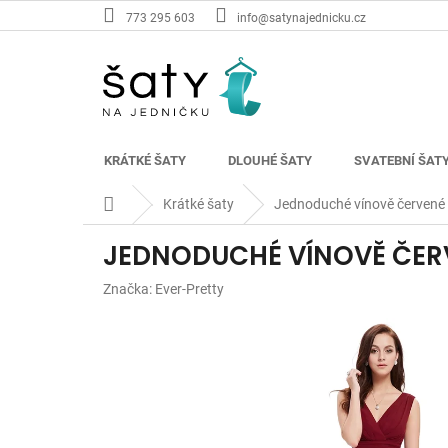
Přejít
773 295 603
info@satynajednicku.cz
na
obsah
KRÁTKÉ ŠATY
DLOUHÉ ŠATY
SVATEBNÍ ŠAT
Domů
Krátké šaty
Jednoduché vínově červené
JEDNODUCHÉ VÍNOVĚ ČER
Značka:
Ever-Pretty