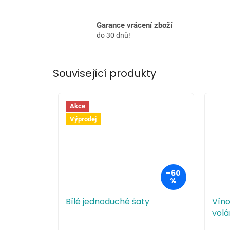
Garance vrácení zboží
do 30 dnů!
Související produkty
Akce
Výprodej
–60
%
Bílé jednoduché šaty
Víno
volá