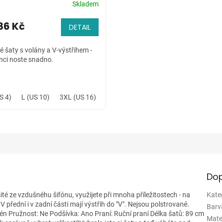
Skladem
86 Kč
DETAIL
é šaty s volány a V-výstřihem -
nci noste snadno.
S 4)
L (US 10)
3XL (US 16)
Dop
té ze vzdušnéhu šifónu, využijete při mnoha příležitostech - na
Kate
. V přední i v zadní části mají výstřih do "V". Nejsou polstrované.
Barv
atén Pružnost: Ne Podšívka: Ano Praní: Ruční praní Délka šatů: 89 cm
Mate