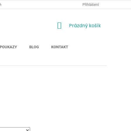
Y
JAK NAKUPOVAT
MOŽNOSTI DOPRAVY ZBOŽÍ
Přihlášení
ODSTOUP
NÁKUPNÍ
Prázdný košík
KOŠÍK
POUKAZY
BLOG
KONTAKT