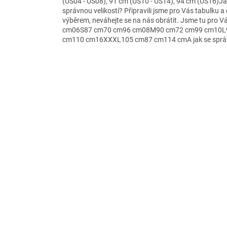
(US04 - US08), 91 cm (US10 - US14), 94 cm (US16)Jak
správnou velikostí? Připravili jsme pro Vás tabulku a 
výběrem, neváhejte se na nás obrátit. Jsme tu p
cm06S87 cm70 cm96 cm08M90 cm72 cm99 cm10L
cm110 cm16XXXL105 cm87 cm114 cmA jak se správ