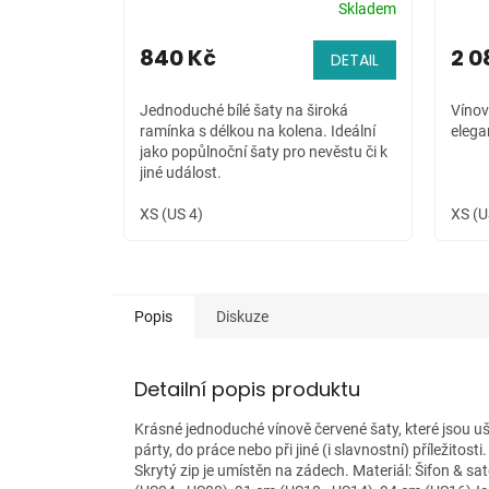
Skladem
840 Kč
2 0
DETAIL
Jednoduché bílé šaty na široká
Vínov
ramínka s délkou na kolena. Ideální
elega
jako popůlnoční šaty pro nevěstu či k
jiné událost.
XS (US 4)
XS (U
Popis
Diskuze
Detailní popis produktu
Krásné jednoduché vínově červené šaty, které jsou uši
párty, do práce nebo při jiné (i slavnostní) příležitosti
Skrytý zip je umístěn na zádech. Materiál: Šifon & s