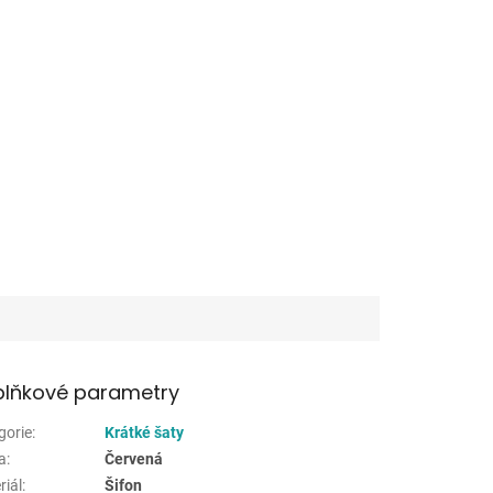
lňkové parametry
gorie
:
Krátké šaty
a
:
Červená
riál
:
Šifon