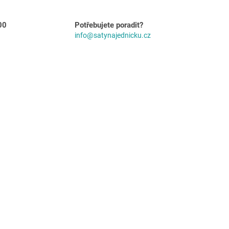
00
Potřebujete poradit?
info@satynajednicku.cz