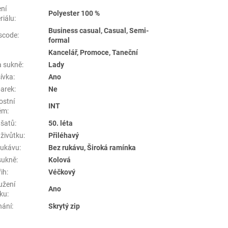
ení
Polyester 100 %
riálu
:
Business casual, Casual, Semi-
scode
:
formal
Kancelář, Promoce, Taneční
a sukně
:
Lady
ívka
:
Ano
arek
:
Ne
ostní
INT
ém
:
 šatů
:
50. léta
 živůtku
:
Přiléhavý
rukávu
:
Bez rukávu, Široká ramínka
sukně
:
Kolová
řih
:
Véčkový
užení
Ano
tku
:
nání
:
Skrytý zip