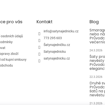
ce pro vás
Kontakt
Blog
Smaragd
info
@
satynajednicku.cz
nebo ná
 osobních údajů
Průvodc
773 295 603
večerní
podmínky
Šatynajedničku.cz
ovat
24.3.2026
Satynajednicku
opravy zboží
Šaty pr
satynajednicku.cz
 od kupní smlouvy
nevěsty 
Průvodc
 obchodu
eleganc
22.3.2026
Druhé sv
Průvodc
šatů na 
nevěstu
21.3.2026