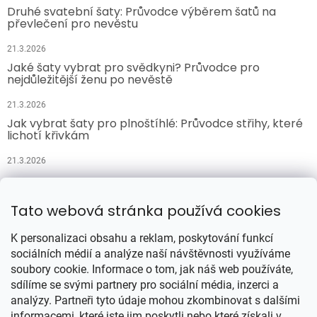
Druhé svatební šaty: Průvodce výběrem šatů na
převlečení pro nevěstu
21.3.2026
Jaké šaty vybrat pro svědkyni? Průvodce pro
nejdůležitější ženu po nevěstě
21.3.2026
Jak vybrat šaty pro plnoštíhlé: Průvodce střihy, které
lichotí křivkám
21.3.2026
Přijímáme online platby
Tato webová stránka používá cookies
K personalizaci obsahu a reklam, poskytování funkcí
sociálních médií a analýze naší návštěvnosti využíváme
soubory cookie. Informace o tom, jak náš web používáte,
sdílíme se svými partnery pro sociální média, inzerci a
analýzy. Partneři tyto údaje mohou zkombinovat s dalšími
Vytvořil Shoptet
informacemi, které jste jim poskytli nebo které získali v