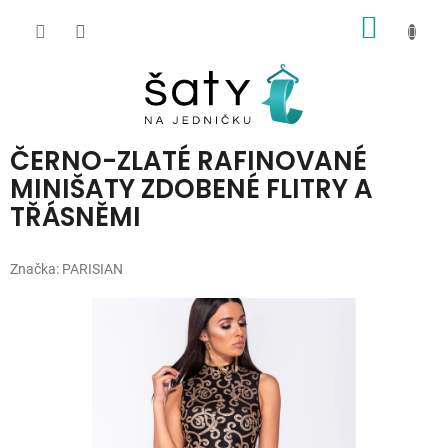
Přejít
NÁKUP
na
obsah
KOŠÍK
ČERNO-ZLATÉ RAFINOVANÉ
MINIŠATY ZDOBENÉ FLITRY A
TŘÁSNĚMI
Značka:
PARISIAN