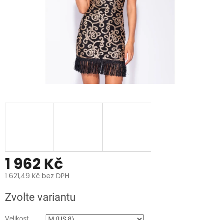
1 962 Kč
1 621,49 Kč bez DPH
Měrná
Zvolte variantu
cena:
Velikost