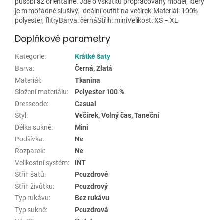
působí až orientálně. Jde o vskutku propracovaný model, který
je mimořádně slušivý. Ideální outfit na večírek.Materiál: 100%
polyester, flitryBarva: černáStřih: miniVelikost: XS – XL
Doplňkové parametry
Kategorie
:
Krátké šaty
Barva
:
Černá, Zlatá
Materiál
:
Tkanina
Složení materiálu
:
Polyester 100 %
Dresscode
:
Casual
Styl
:
Večírek, Volný čas, Taneční
Délka sukně
:
Mini
Podšívka
:
Ne
Rozparek
:
Ne
Velikostní systém
:
INT
Střih šatů
:
Pouzdrové
Střih živůtku
:
Pouzdrový
Typ rukávu
:
Bez rukávu
Typ sukně
:
Pouzdrová