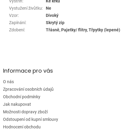
Výstřih
:
Ke krku
Vystužení živůtku
:
Ne
Vzor
:
Divoký
Zapínání
:
Skrytý zip
Zdobení
:
Třásně, Pajetky/ flitry, Třpytky (lepené)
Z
á
p
a
Informace pro vás
t
í
O nás
Zpracování osobních údajů
Obchodní podmínky
Jak nakupovat
Možnosti dopravy zboží
Odstoupení od kupní smlouvy
Hodnocení obchodu