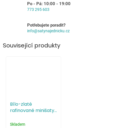
Po - Pá: 10:00 - 19:00
773 295 603
Potřebujete poradit?
info@satynajednicku.cz
Související produkty
Bílo-zlaté
rafinované minišaty
zdobené flitry a
třásněmi
Skladem