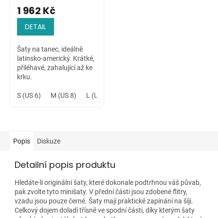
1 962 Kč
DETAIL
Šaty na tanec, ideálně
latinsko-americký. Krátké,
přiléhavé, zahalující až ke
krku.
S (US 6)
M (US 8)
L (US 10)
XL (US 12)
XXL (US 14)
Popis
Diskuze
Detailní popis produktu
Hledáte-li originální šaty, které dokonale podtrhnou váš půvab,
pak zvolte tyto minišaty. V přední části jsou zdobené flitry,
vzadu jsou pouze černé. Šaty mají praktické zapínání na šíji.
Celkový dojem doladí třísně ve spodní části, díky kterým šaty