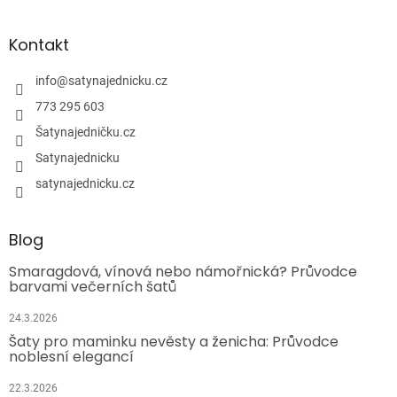
Kontakt
info
@
satynajednicku.cz
773 295 603
Šatynajedničku.cz
Satynajednicku
satynajednicku.cz
Blog
Smaragdová, vínová nebo námořnická? Průvodce
barvami večerních šatů
24.3.2026
Šaty pro maminku nevěsty a ženicha: Průvodce
noblesní elegancí
22.3.2026