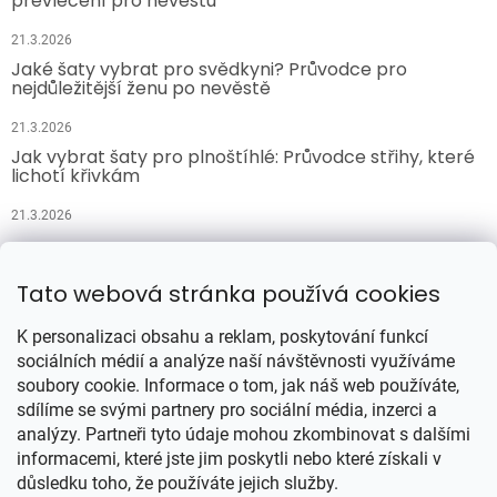
převlečení pro nevěstu
21.3.2026
Jaké šaty vybrat pro svědkyni? Průvodce pro
nejdůležitější ženu po nevěstě
21.3.2026
Jak vybrat šaty pro plnoštíhlé: Průvodce střihy, které
lichotí křivkám
21.3.2026
Přijímáme online platby
Tato webová stránka používá cookies
K personalizaci obsahu a reklam, poskytování funkcí
sociálních médií a analýze naší návštěvnosti využíváme
soubory cookie. Informace o tom, jak náš web používáte,
sdílíme se svými partnery pro sociální média, inzerci a
analýzy. Partneři tyto údaje mohou zkombinovat s dalšími
Vytvořil Shoptet
informacemi, které jste jim poskytli nebo které získali v
důsledku toho, že používáte jejich služby.