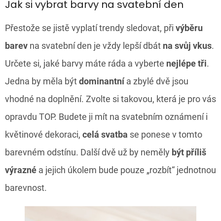
Jak si vybrat barvy na svatební den
Přestože se jistě vyplatí trendy sledovat, při
výběru
barev
na svatební den je vždy lepší dbát
na svůj vkus
.
Určete si, jaké barvy máte ráda a vyberte
nejlépe tři
.
Jedna by měla být
dominantní
a zbylé dvě jsou
vhodné na doplnění. Zvolte si takovou, která je pro vás
opravdu TOP. Budete ji mít na svatebním oznámení i
květinové dekoraci,
celá svatba
se ponese v tomto
barevném odstínu. Další dvě už by neměly
být příliš
výrazné
a jejich úkolem bude pouze „rozbít“ jednotnou
barevnost.