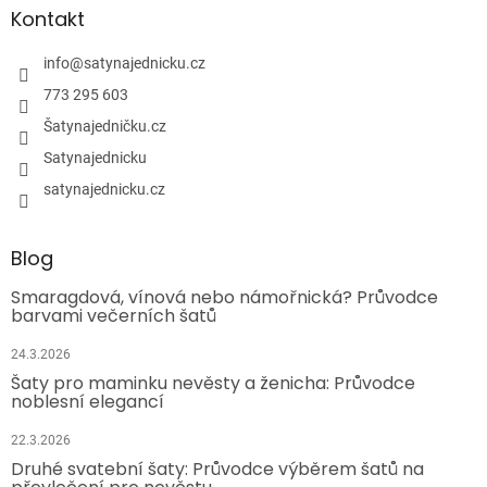
Kontakt
info
@
satynajednicku.cz
773 295 603
Šatynajedničku.cz
Satynajednicku
satynajednicku.cz
Blog
Smaragdová, vínová nebo námořnická? Průvodce
barvami večerních šatů
24.3.2026
Šaty pro maminku nevěsty a ženicha: Průvodce
noblesní elegancí
22.3.2026
Druhé svatební šaty: Průvodce výběrem šatů na