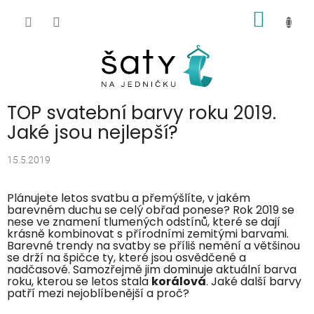
Přejít
NÁKUP
na
obsah
KOŠÍK
TOP svatební barvy roku 2019.
Jaké jsou nejlepší?
15.5.2019
Plánujete letos svatbu a přemýšlíte, v jakém
barevném duchu se celý obřad ponese? Rok 2019 se
nese ve znamení tlumených odstínů, které se dají
krásně kombinovat s přírodními zemitými barvami.
Barevné trendy na svatby se příliš nemění a většinou
se drží na špičce ty, které jsou osvědčené a
nadčasové. Samozřejmě jim dominuje aktuální barva
roku, kterou se letos stala
korálová
. Jaké další barvy
patří mezi nejoblíbenější a proč?