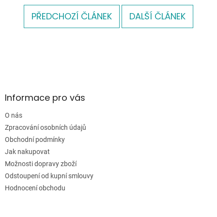
PŘEDCHOZÍ ČLÁNEK
DALŠÍ ČLÁNEK
Z
á
p
a
Informace pro vás
t
í
O nás
Zpracování osobních údajů
Obchodní podmínky
Jak nakupovat
Možnosti dopravy zboží
Odstoupení od kupní smlouvy
Hodnocení obchodu