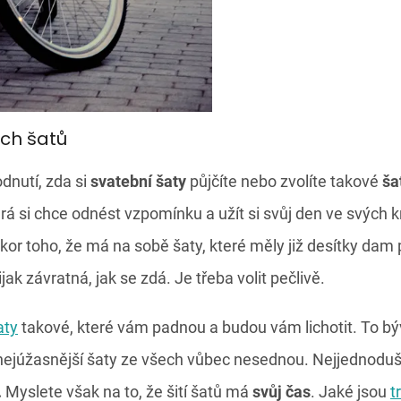
ích šatů
dnutí, zda si
svatební šaty
půjčíte nebo zvolíte takové
ša
á si chce odnést vzpomínku a užít si svůj den ve svých k
or toho, že má na sobě šaty, které měly již desítky dam p
jak závratná, jak se zdá. Je třeba volit pečlivě.
aty
takové, které vám padnou a budou vám lichotit. To b
 nejúžasnější šaty ze všech vůbec nesednou. Nejjednodušš
.
Myslete však na to, že šití šatů má
svůj čas
. Jaké jsou
t