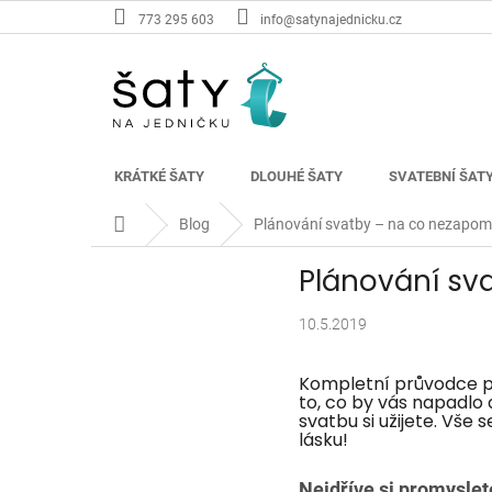
Přejít
773 295 603
info@satynajednicku.cz
na
obsah
KRÁTKÉ ŠATY
DLOUHÉ ŠATY
SVATEBNÍ ŠAT
Domů
Blog
Plánování svatby – na co nezapo
Plánování sv
10.5.2019
Kompletní průvodce 
to, co by vás napadlo
svatbu si užijete. Vše 
lásku!
Nejdříve si promyslet