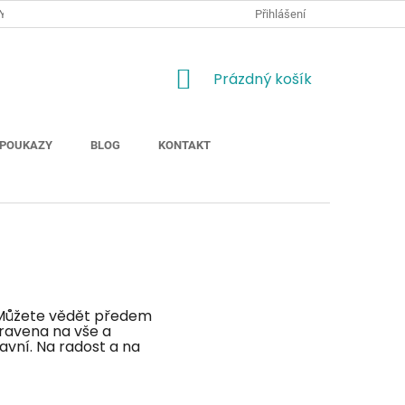
Y
JAK NAKUPOVAT
MOŽNOSTI DOPRAVY ZBOŽÍ
Přihlášení
ODSTOUP
NÁKUPNÍ
Prázdný košík
KOŠÍK
POUKAZY
BLOG
KONTAKT
 Můžete vědět předem
ravena na vše a
lavní. Na radost a na