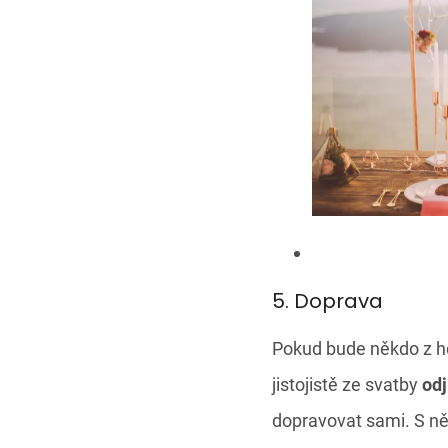
5. Doprava
Pokud bude někdo z h
jistojistě ze svatby
odj
dopravovat sami. S n