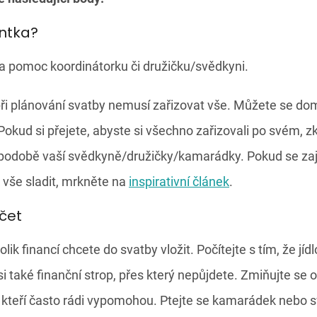
entka?
na pomoc koordinátorku či družičku/svědkyni.
ři plánování svatby nemusí zařizovat vše. Můžete se doml
Pokud si přejete, abyste si všechno zařizovali po svém, z
odobě vaší svědkyně/družičky/kamarádky. Pokud se zajím
k vše sladit, mrkněte na
inspirativní článek
.
čet
kolik financí chcete do svatby vložit. Počítejte s tím, že jí
i také finanční strop, přes který nepůjdete. Zmiňujte se 
i, kteří často rádi vypomohou. Ptejte se kamarádek nebo 