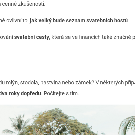
h cenné zkušenosti.
ě ovlivní to,
jak velký bude seznam svatebních hostů
.
nování
svatební cesty
, která se ve financích také značně p
u mlýn, stodola, pastvina nebo zámek? V některých příp
dva roky dopředu
. Počítejte s tím.