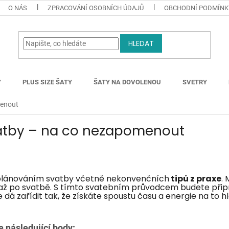
O NÁS
ZPRACOVÁNÍ OSOBNÍCH ÚDAJŮ
OBCHODNÍ PODMÍNK
HLEDAT
Y
PLUS SIZE ŠATY
ŠATY NA DOVOLENOU
SVETRY
menout
atby – na co nezapomenout
plánováním svatby včetně nekonvenčních
tipů z praxe
.
 až po svatbě. S tímto svatebním průvodcem budete přip
se dá zařídit tak, že získáte spoustu času a energie na to h
e následující body: