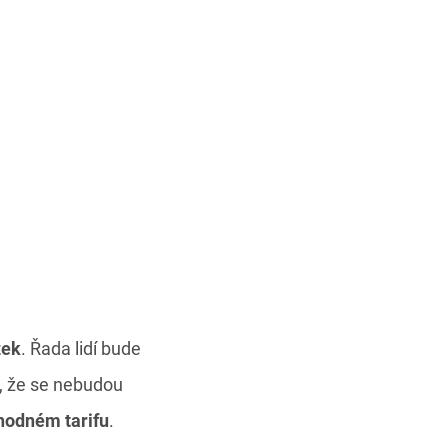
žek
. Řada lidí bude
ě, že se nebudou
hodném tarifu
.