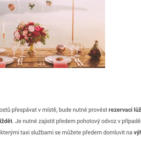
ostů přespávat v místě, bude nutné provést
rezervaci lů
íždět
. Je nutné zajistit předem pohotový odvoz v případ
ěkterými taxi službami se můžete předem domluvit na
vý