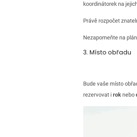
koordinátorek na jejic
Právě rozpočet znateln
Nezapomeňte na plá
3. Místo obřadu
Bude vaše místo obřad
rezervovat i
rok
nebo