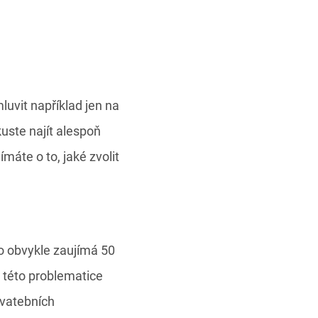
uvit například jen na
kuste najít alespoň
áte o to, jaké zvolit
dlo obvykle zaujímá 50
o této problematice
svatebních