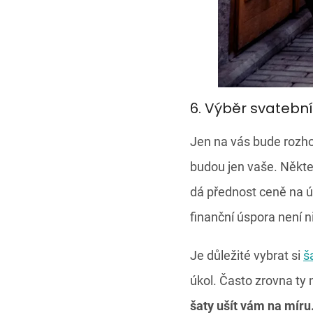
6. Výběr svatebn
Jen na vás bude rozho
budou jen vaše. Někter
dá přednost ceně na úk
finanční úspora není ni
Je důležité vybrat si
š
úkol. Často zrovna ty
šaty ušít vám na míru