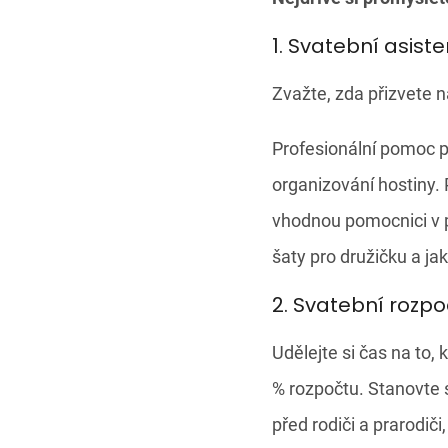
1. Svatební asist
Zvažte, zda přizvete 
Profesionální pomoc p
organizování hostiny. 
vhodnou pomocnici v p
šaty pro družičku a ja
2. Svatební rozpo
Udělejte si čas na to, 
% rozpočtu. Stanovte s
před rodiči a prarodič