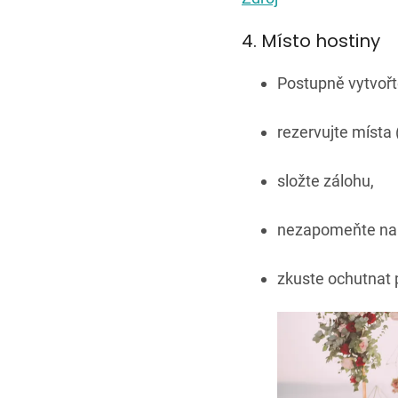
4. Místo hostiny
Postupně vytvořte
rezervujte místa 
složte zálohu,
nezapomeňte n
zkuste ochutnat 