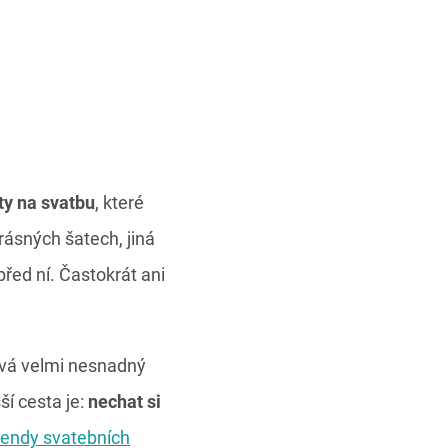
ty na svatbu
, které
rásných šatech, jiná
řed ní. Častokrát ani
ývá velmi nesnadný
í cesta je:
nechat si
rendy svatebních