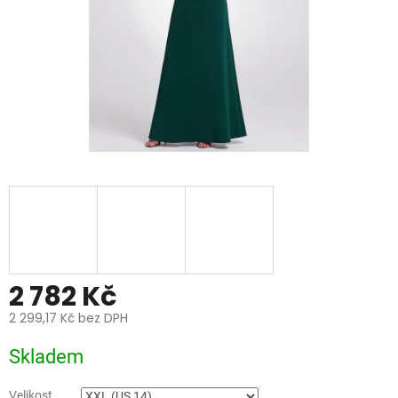
2 782 Kč
2 299,17 Kč bez DPH
Měrná
Skladem
cena:
Velikost