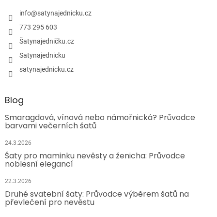
info
@
satynajednicku.cz
773 295 603
Šatynajedničku.cz
Satynajednicku
satynajednicku.cz
Blog
Smaragdová, vínová nebo námořnická? Průvodce
barvami večerních šatů
24.3.2026
Šaty pro maminku nevěsty a ženicha: Průvodce
noblesní elegancí
22.3.2026
Druhé svatební šaty: Průvodce výběrem šatů na
převlečení pro nevěstu