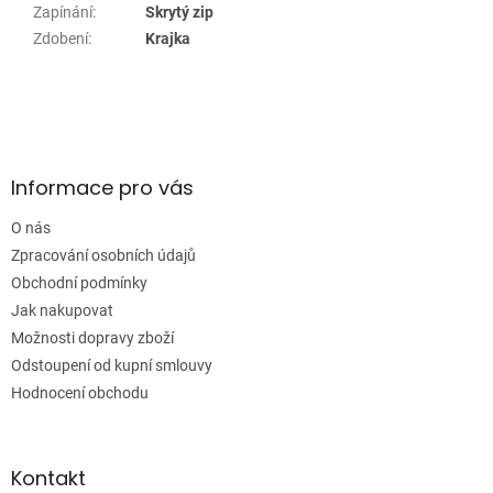
Zapínání
:
Skrytý zip
Zdobení
:
Krajka
Z
á
p
a
Informace pro vás
t
í
O nás
Zpracování osobních údajů
Obchodní podmínky
Jak nakupovat
Možnosti dopravy zboží
Odstoupení od kupní smlouvy
Hodnocení obchodu
Kontakt