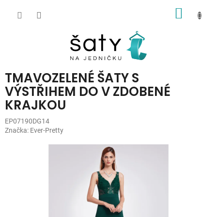
Přejít
NÁKUP
na
obsah
KOŠÍK
TMAVOZELENÉ ŠATY S
VÝSTŘIHEM DO V ZDOBENÉ
KRAJKOU
EP07190DG14
Značka:
Ever-Pretty