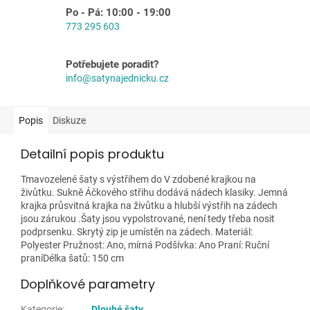
Po - Pá: 10:00 - 19:00
773 295 603
Potřebujete poradit?
info@satynajednicku.cz
Popis
Diskuze
Detailní popis produktu
Tmavozelené šaty s výstřihem do V zdobené krajkou na
živůtku. Sukně Áčkového střihu dodává nádech klasiky. Jemná
krajka průsvitná krajka na živůtku a hlubší výstřih na zádech
jsou zárukou .Šaty jsou vypolstrované, není tedy třeba nosit
podprsenku. Skrytý zip je umístěn na zádech. Materiál:
Polyester Pružnost: Ano, mírná Podšívka: Ano Praní: Ruční
praníDélka šatů: 150 cm
Doplňkové parametry
Kategorie
:
Dlouhé šaty