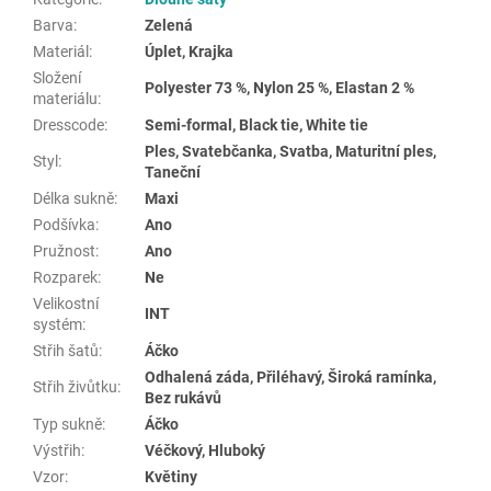
Barva
:
Zelená
Materiál
:
Úplet, Krajka
Složení
Polyester 73 %, Nylon 25 %, Elastan 2 %
materiálu
:
Dresscode
:
Semi-formal, Black tie, White tie
Ples, Svatebčanka, Svatba, Maturitní ples,
Styl
:
Taneční
Délka sukně
:
Maxi
Podšívka
:
Ano
Pružnost
:
Ano
Rozparek
:
Ne
Velikostní
INT
systém
:
Střih šatů
:
Áčko
Odhalená záda, Přiléhavý, Široká ramínka,
Střih živůtku
:
Bez rukávů
Typ sukně
:
Áčko
Výstřih
:
Véčkový, Hluboký
Vzor
:
Květiny