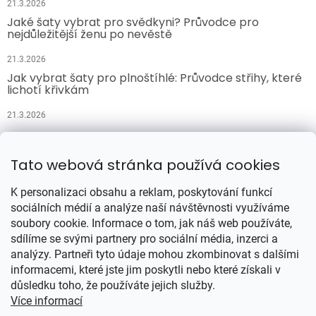
21.3.2026
Jaké šaty vybrat pro svědkyni? Průvodce pro
nejdůležitější ženu po nevěstě
21.3.2026
Jak vybrat šaty pro plnoštíhlé: Průvodce střihy, které
lichotí křivkám
21.3.2026
Přijímáme online platby
Tato webová stránka používá cookies
K personalizaci obsahu a reklam, poskytování funkcí
sociálních médií a analýze naší návštěvnosti využíváme
soubory cookie. Informace o tom, jak náš web používáte,
sdílíme se svými partnery pro sociální média, inzerci a
analýzy. Partneři tyto údaje mohou zkombinovat s dalšími
Vytvořil Shoptet
informacemi, které jste jim poskytli nebo které získali v
důsledku toho, že používáte jejich služby.
Více informací
Copyright 2026
Šatynajedničku.cz
. Všechna práva vyhrazena.
Upravit nastavení cookies