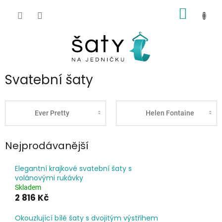
Přejít
NÁKUP
na
obsah
KOŠÍK
Svatební šaty
Ever Pretty
Helen Fontaine
Nejprodávanější
Elegantní krajkové svatební šaty s
volánovými rukávky
Skladem
2 816 Kč
Okouzlující bílé šaty s dvojitým výstřihem