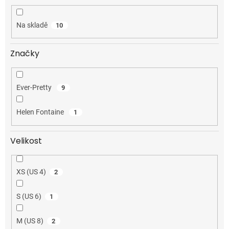
ů
Na skladě
10
Značky
Ever-Pretty
9
Helen Fontaine
1
Velikost
XS (US 4)
2
S (US 6)
1
M (US 8)
2