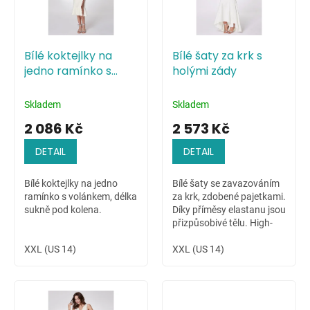
s
p
r
o
Bílé koktejlky na
Bílé šaty za krk s
d
jedno ramínko s
holými zády
u
volánkem
k
t
Skladem
Skladem
ů
2 086 Kč
2 573 Kč
DETAIL
DETAIL
Bílé koktejlky na jedno
Bílé šaty se zavazováním
ramínko s volánkem, délka
za krk, zdobené pajetkami.
sukně pod kolena.
Díky příměsy elastanu jsou
přizpůsobivé tělu. High-
low sukně dovoluje ukázat
XXL (US 14)
krásné nožky nositelky.
XXL (US 14)