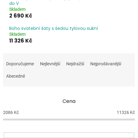
do V
Skladem
2 690 Kč
Boho svatební šaty s šedou tylovou sukní
Skladem
11 326 Kč
Ř
a
Doporučujeme
Nejlevnější
Nejdražší
Nejprodávanější
z
e
Abecedně
n
í
p
Cena
r
o
2086
Kč
11326
Kč
d
u
k
t