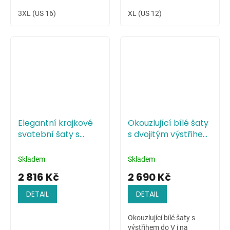
3XL (US 16)
XL (US 12)
Elegantní krajkové
Okouzlující bílé šaty
svatební šaty s
s dvojitým výstřihem
volánovými rukávky
do V
Skladem
Skladem
2 816 Kč
2 690 Kč
DETAIL
DETAIL
Okouzlující bílé šaty s
výstřihem do V i na