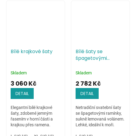
Bílé krajkové šaty
Bílé šaty se
špagetovými
ramínky a volány
Skladem
Skladem
3 060 Kč
2 782 Kč
DETAIL
DETAIL
Elegantní bílé krajkové
Netradiční svatební šaty
šaty, zdobené jemným
se špagetovými ramínky,
řasením v horní části a
sukně lemovaná volánem.
krajkou přes ramena.
Lehké, ideální k moři.
Krásné, elegantní a