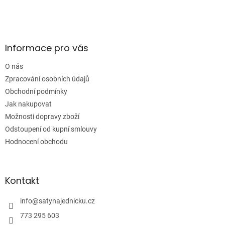
Z
u
á
p
a
Informace pro vás
t
í
O nás
Zpracování osobních údajů
Obchodní podmínky
Jak nakupovat
Možnosti dopravy zboží
Odstoupení od kupní smlouvy
Hodnocení obchodu
Kontakt
info
@
satynajednicku.cz
773 295 603