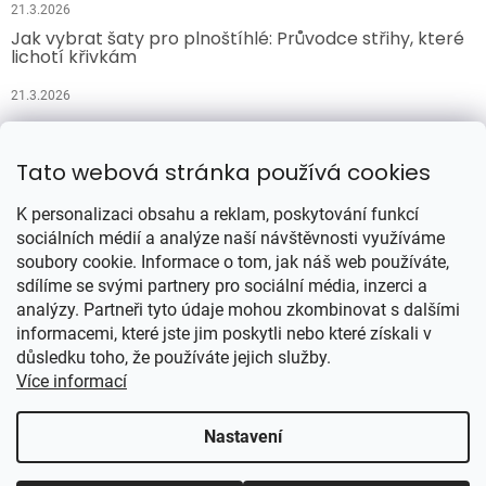
21.3.2026
Jak vybrat šaty pro plnoštíhlé: Průvodce střihy, které
lichotí křivkám
21.3.2026
Přijímáme online platby
Tato webová stránka používá cookies
K personalizaci obsahu a reklam, poskytování funkcí
sociálních médií a analýze naší návštěvnosti využíváme
soubory cookie. Informace o tom, jak náš web používáte,
sdílíme se svými partnery pro sociální média, inzerci a
analýzy. Partneři tyto údaje mohou zkombinovat s dalšími
Vytvořil Shoptet
informacemi, které jste jim poskytli nebo které získali v
důsledku toho, že používáte jejich služby.
Více informací
Copyright 2026
Šatynajedničku.cz
. Všechna práva vyhrazena.
Upravit nastavení cookies
Nastavení