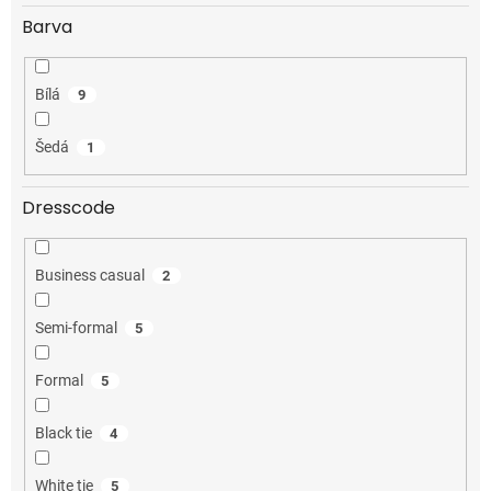
Barva
Bílá
9
Šedá
1
Dresscode
Business casual
2
Semi-formal
5
Formal
5
Black tie
4
White tie
5