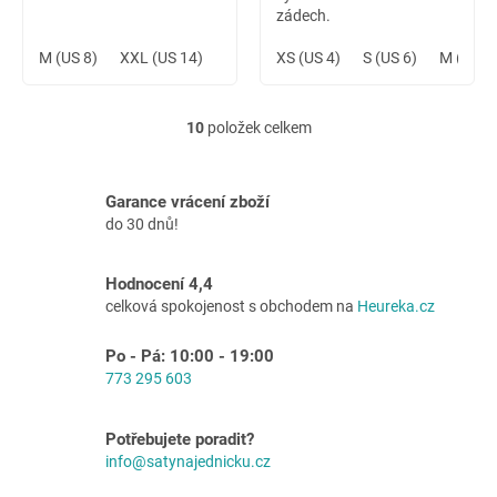
zádech.
M (US 8)
XXL (US 14)
3XL (US 16)
XS (US 4)
S (US 6)
M (US 8
10
položek celkem
O
v
l
á
Garance vrácení zboží
d
do 30 dnů!
a
c
í
Hodnocení 4,4
p
celková spokojenost s obchodem na
Heureka.cz
r
v
Po - Pá: 10:00 - 19:00
k
773 295 603
y
v
ý
Potřebujete poradit?
p
info@satynajednicku.cz
i
s