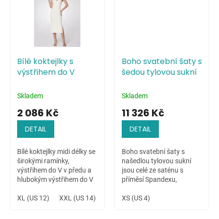
Bílé koktejlky s
Boho svatební šaty s
výstřihem do V
šedou tylovou sukní
Skladem
Skladem
2 086 Kč
11 326 Kč
DETAIL
DETAIL
Bílé koktejlky midi délky se
Boho svatební šaty s
širokými ramínky,
našedlou tylovou sukní
výstřihem do V v předu a
jsou celé ze saténu s
hlubokým výstřihem do V
příměsí Spandexu,
na zádech. Velmi
zdobené ručně přišívanou
příjemná, pružná látka.
XL (US 12)
XXL (US 14)
krajkovou aplikací na
XS (US 4)
Vhodné na denní nošení i
ramenu a v pase. Šaty s
jako slavnostní...
dlouhým rukávem jsou...