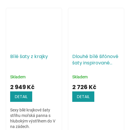
Bílé šaty z krajky
Dlouhé bílé šifónové
šaty inspirované
antikou
Skladem
Skladem
2 949 Kč
2 726 Kč
DETAIL
DETAIL
Sexy bílé krajkové šaty
střihu mořská panna s
hlubokým výstřihem do V
na zádech.