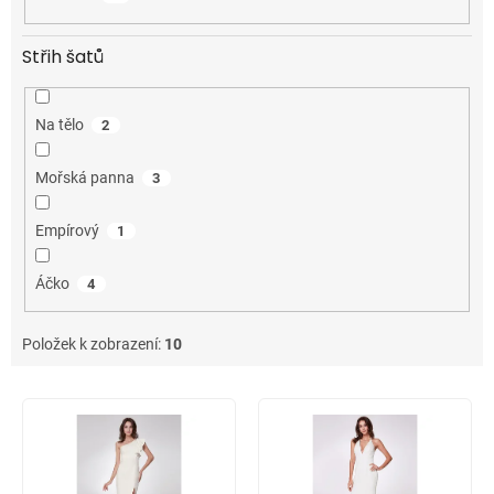
Střih šatů
Na tělo
2
Mořská panna
3
Empírový
1
Áčko
4
Položek k zobrazení:
10
V
ý
p
i