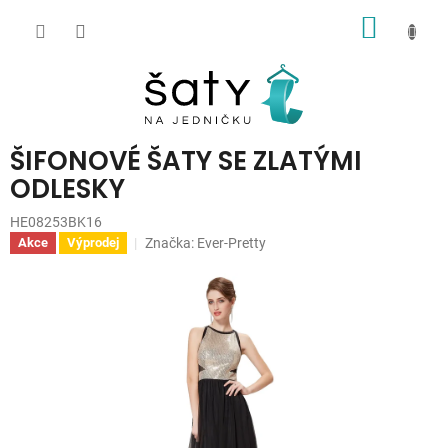
Přejít
NÁKUP
na
obsah
KOŠÍK
ŠIFONOVÉ ŠATY SE ZLATÝMI
ODLESKY
HE08253BK16
Značka:
Ever-Pretty
Akce
Výprodej