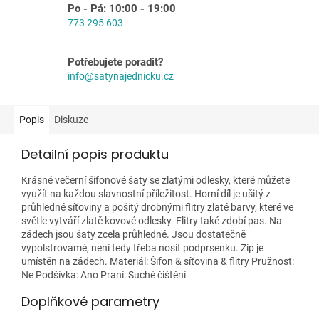
Po - Pá: 10:00 - 19:00
773 295 603
Potřebujete poradit?
info@satynajednicku.cz
Popis
Diskuze
Detailní popis produktu
Krásné večerní šifonové šaty se zlatými odlesky, které můžete
využít na každou slavnostní příležitost. Horní díl je ušitý z
průhledné síťoviny a pošitý drobnými flitry zlaté barvy, které ve
světle vytváří zlatě kovové odlesky. Flitry také zdobí pas. Na
zádech jsou šaty zcela průhledné. Jsou dostatečně
vypolstrovamé, není tedy třeba nosit podprsenku. Zip je
umístěn na zádech. Materiál: Šifon & síťovina & flitry Pružnost:
Ne Podšívka: Ano Praní: Suché čištění
Doplňkové parametry