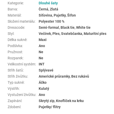
Kategorie
:
Dlouhé šaty
Barva
:
Černá, Zlatá
Materiál
:
Síťovina, Pajetky, Šifon
Složení materiálu
:
Polyester 100 %
Dresscode
:
Semi-formal, Black tie, White tie
Styl
:
Večírek, Ples, Svatebčanka, Maturitní ples
Délka sukně
:
Maxi
Podšívka
:
Ano
Pružnost
:
Ne
Rozparek
:
Ne
Velikostní systém
:
INT
Střih šatů
:
Splývavé
Střih živůtku
:
Americké průramky, Bez rukávů
Typ sukně
:
Áčko
Výstřih
:
Kulatý
Vystužení živůtku
:
Ano
Zapínání
:
Skrytý zip, Knoflíček na krku
Zdobení
:
Pajetky/ flitry