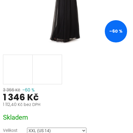
–60 %
3 366 Kč
–60 %
1 346 Kč
1 112,40 Kč bez DPH
Měrná
Skladem
cena:
Velikost