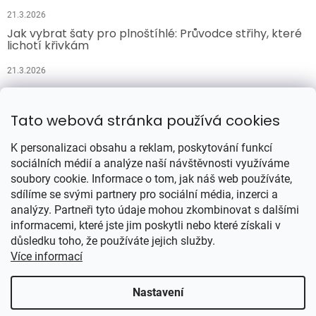
21.3.2026
Jak vybrat šaty pro plnoštíhlé: Průvodce střihy, které
lichotí křivkám
21.3.2026
Přijímáme online platby
Tato webová stránka používá cookies
K personalizaci obsahu a reklam, poskytování funkcí
sociálních médií a analýze naší návštěvnosti využíváme
soubory cookie. Informace o tom, jak náš web používáte,
sdílíme se svými partnery pro sociální média, inzerci a
analýzy. Partneři tyto údaje mohou zkombinovat s dalšími
Vytvořil Shoptet
informacemi, které jste jim poskytli nebo které získali v
důsledku toho, že používáte jejich služby.
Více informací
Copyright 2026
Šatynajedničku.cz
. Všechna práva vyhrazena.
Upravit nastavení cookies
Nastavení