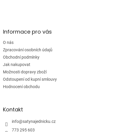
Z
á
p
a
Informace pro vás
t
í
O nás
Zpracování osobních údajů
Obchodní podmínky
Jak nakupovat
Možnosti dopravy zboží
Odstoupení od kupní smlouvy
Hodnocení obchodu
Kontakt
info
@
satynajednicku.cz
773 295 603