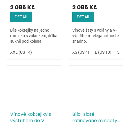
2 086 Kč
2 086 Kč
DETAIL
DETAIL
Bílé koktejlky na jedno
Vínové šaty s volány a V-
ramínko s volánkem, délka
výstřihem - eleganci noste
sukně pod kolena.
snadno.
XXL (US 14)
XS (US 4)
L (US 10)
3XL (U
Vínové koktejlky s
Bílo-zlaté
výstřihem do V
rafinované minišaty
zdobené flitry a