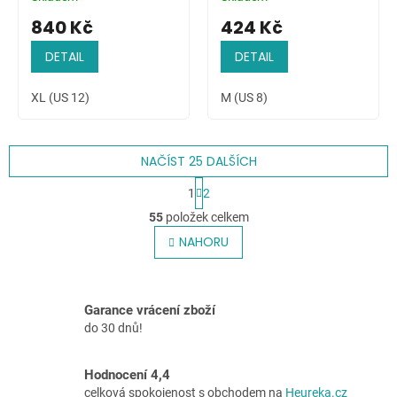
840 Kč
424 Kč
DETAIL
DETAIL
XL (US 12)
M (US 8)
NAČÍST 25 DALŠÍCH
S
1
2
t
O
r
55
položek celkem
v
á
l
NAHORU
n
á
k
o
d
v
a
á
c
Garance vrácení zboží
n
í
do 30 dnů!
í
p
r
v
Hodnocení 4,4
k
celková spokojenost s obchodem na
Heureka.cz