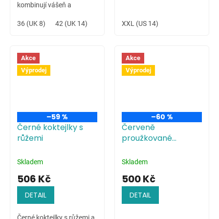
kombinují vášeň a
eleganci.
36 (UK 8)
42 (UK 14)
44 (UK 16)
XXL (US 14)
46 (UK 18)
Akce
Akce
Výprodej
Výprodej
–59 %
–60 %
Černé koktejlky s
Červeně
růžemi
proužkované
asymetrické šaty se
špagetovými
Skladem
Skladem
ramínky
506 Kč
500 Kč
DETAIL
DETAIL
Černé koktejlky s růžemi a