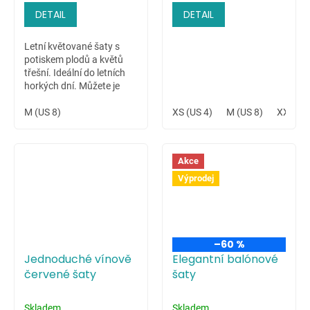
DETAIL
DETAIL
Letní květované šaty s
potiskem plodů a květů
třešní. Ideální do letních
horkých dní. Můžete je
vynést jako šaty na
svatbu, koktejlové šaty či
M (US 8)
XS (US 4)
M (US 8)
XXL (US
šaty do tanečních. Jejich
využití...
Akce
Výprodej
–60 %
Jednoduché vínově
Elegantní balónové
červené šaty
šaty
Skladem
Skladem