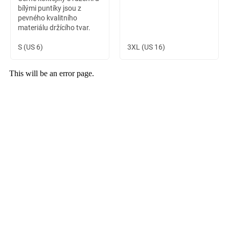
bílými puntíky jsou z
pevného kvalitního
materiálu držícího tvar.
Materiál je strukturovaný,
na pohmat velmi příjemný.
S (US 6)
3XL (US 16)
Využíti těchto šatů
najdete...