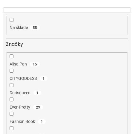
k
t
ů
Na skladě
55
Značky
Alisa Pan
15
CITYGODDESS
1
Dorisqueen
1
Ever-Pretty
29
Fashion Book
1