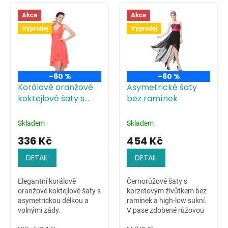
V
ý
Akce
Akce
p
Výprodej
Výprodej
i
s
p
r
–60 %
–60 %
o
Korálově oranžové
Asymetrické šaty
d
koktejlové šaty s
bez ramínek
u
atypickou délkou a
k
volnými zády
t
Skladem
Skladem
ů
336 Kč
454 Kč
DETAIL
DETAIL
Elegantní korálově
Černorůžové šaty s
oranžové koktejlové šaty s
korzetovým živůtkem bez
asymetrickou délkou a
ramínek a high-low sukní.
volnými zády.
V pase zdobené růžovou
neodnímatelnou stuhou.