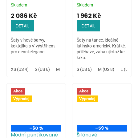
třásněmi
Skladem
Skladem
2 086 Kč
1 962 Kč
DETAIL
DETAIL
Šaty vínové barvy,
Šaty na tanec, ideálně
koktejlka s V-výstřihem,
latinsko-americký. Krátké,
pro denní eleganci.
přiléhavé, zahalující až ke
krku.
XS (US 4)
S (US 6)
M (US 8)
S (US 6)
XL (US 12)
M (US 8)
XXL (US 14)
L (US 10)
3
Akce
Akce
Výprodej
Výprodej
–60 %
–59 %
Módní puntíkované
Šifónové