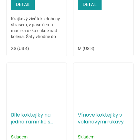
DETAIL
DETAIL
Krajkový živůtek zdobený
štrasem, v pase černá
mašle a úzká sukně nad
kolena. Šaty vhodné do
společnosti na odpolední
čaj, večírek či svatbu jako
XS (US 4)
M (US 8)
popůlnoční šaty pro
nevěstu.
Bílé koktejlky na
Vínové koktejlky s
jedno ramínko s
volánovými rukávy
volánkem
Skladem
Skladem