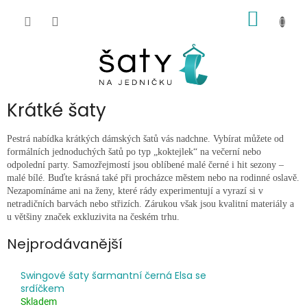
Přejít
NÁKUP
na
obsah
KOŠÍK
Krátké šaty
Pestrá nabídka krátkých dámských šatů vás nadchne. Vybírat můžete od
formálních jednoduchých šatů po typ „koktejlek“ na večerní nebo
odpolední party. Samozřejmostí jsou oblíbené malé černé i hit sezony –
malé bílé. Buďte krásná také při procházce městem nebo na rodinné oslavě.
Nezapomínáme ani na ženy, které rády experimentují a vyrazí si v
netradičních barvách nebo střizích. Zárukou však jsou kvalitní materiály a
u většiny značek
exkluzivita
na českém trhu.
Nejprodávanější
Swingové šaty šarmantní černá Elsa se
srdíčkem
Skladem