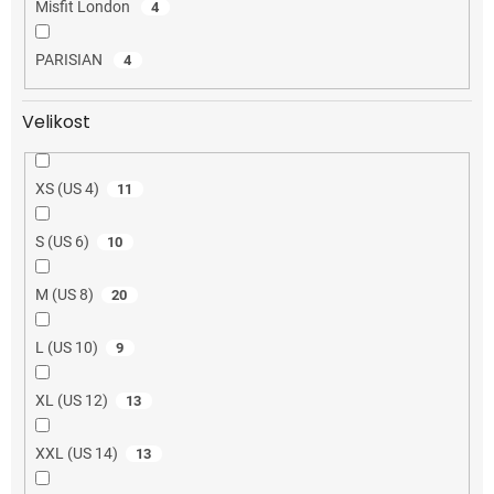
Misfit London
4
PARISIAN
4
Velikost
XS (US 4)
11
S (US 6)
10
M (US 8)
20
L (US 10)
9
XL (US 12)
13
XXL (US 14)
13