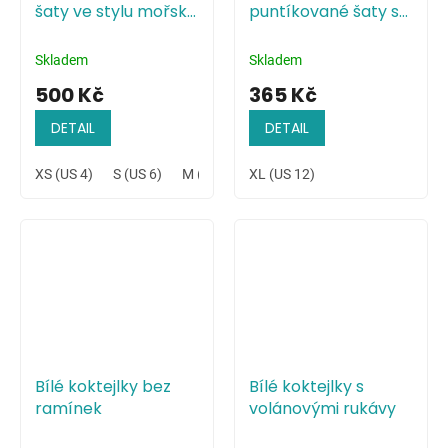
šaty ve stylu mořské
puntíkované šaty s
panny
krátkými rukávy
Skladem
Skladem
500 Kč
365 Kč
DETAIL
DETAIL
XS (US 4)
S (US 6)
M (US 8)
XL (US 12)
XL (US 12)
Bílé koktejlky bez
Bílé koktejlky s
ramínek
volánovými rukávy