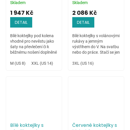
Skladem
Skladem
1 947 Kč
2 086 Kč
DETAIL
DETAIL
Bílé koktejlky pod kolena
Bílé koktejlky s volánovými
vhodné pro nevěstu jako
rukávy a jemným
šaty na převlečení či k
výstřihem do V. Na svatbu
běžnému nošení doplněné
nebo do práce. Stačí se jen
o další prvky jako sako,
rozhodnout.
lodičky atp.
M (US 8)
XXL (US 14)
3XL (US 16)
Bílé koktejlky s
Červené koktejlky s