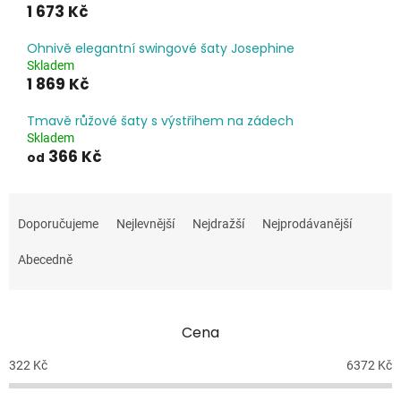
1 673 Kč
Ohnivě elegantní swingové šaty Josephine
Skladem
1 869 Kč
Tmavě růžové šaty s výstřihem na zádech
Skladem
366 Kč
od
Ř
a
Doporučujeme
Nejlevnější
Nejdražší
Nejprodávanější
z
e
Abecedně
n
í
p
Cena
r
o
322
Kč
6372
Kč
d
u