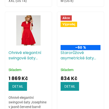
XXL (US 14)
M (US 8)
Akce
Výprodej
–60 %
Ohnivě elegantní
Starorůžové
swingové šaty
asymetrické šaty
Josephine
bez rukávů
Skladem
Skladem
1 869 Kč
834 Kč
DETAIL
DETAIL
Ohnivě elegantní
swingové šaty Josephine
v jasně červené barvě