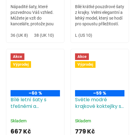
Nápadité šaty, které
Bílé krátké pouzdrové šaty
pozvednou Váš vzhled.
z krajky. Velmi elegantní a
Můžete je vzít do
lehký model, který se hodí
kanceláře, protože jsou
pro spoustu příležitostí.
velmi pohodlné na
Od svatby, přes návštěvu
celodenní nošení.
36 (UK 8)
38 (UK 10)
42 (UK 14)
koncertu či divadla.
L (US 10)
Případně i na odpolední
společenskou akci.
Akce
Akce
Výprodej
Výprodej
–60 %
–59 %
Bílé letní šaty s
Světle modré
třešněmi a
krajkové koktejlky s
srdíčkovým
kulatým výstřihem
výstřihem
Skladem
Skladem
667 Kč
779 Kč