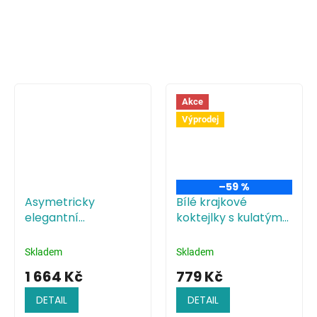
Akce
Výprodej
–59 %
Asymetricky
Bílé krajkové
elegantní
koktejlky s kulatým
kostkované šaty
výstřihem
Skladem
Skladem
1 664 Kč
779 Kč
DETAIL
DETAIL