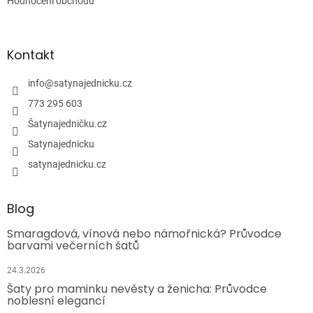
Hodnocení obchodu
Kontakt
info
@
satynajednicku.cz
773 295 603
Šatynajedničku.cz
Satynajednicku
satynajednicku.cz
Blog
Smaragdová, vínová nebo námořnická? Průvodce
barvami večerních šatů
24.3.2026
Šaty pro maminku nevěsty a ženicha: Průvodce
noblesní elegancí