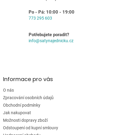
y
v
Po - Pá: 10:00 - 19:00
ý
773 295 603
p
i
s
Potřebujete poradit?
u
info@satynajednicku.cz
Z
á
p
a
Informace pro vás
t
í
O nás
Zpracování osobních údajů
Obchodní podmínky
Jak nakupovat
Možnosti dopravy zboží
Odstoupení od kupní smlouvy