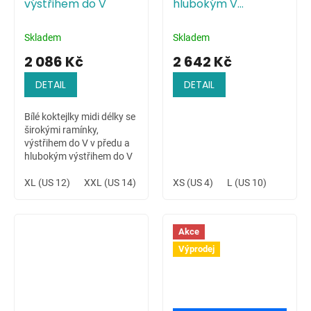
výstřihem do V
hlubokým V
výstřihem
Skladem
Skladem
2 086 Kč
2 642 Kč
DETAIL
DETAIL
Bílé koktejlky midi délky se
širokými ramínky,
výstřihem do V v předu a
hlubokým výstřihem do V
na zádech. Velmi
příjemná, pružná látka.
XL (US 12)
XXL (US 14)
XS (US 4)
L (US 10)
Vhodné na denní nošení i
jako slavnostní...
Akce
Výprodej