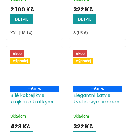
2 100 Kč
322 Kč
DETAIL
DETAIL
XXL (US 14)
S (US 6)
Akce
Akce
Výprodej
Výprodej
–60 %
–60 %
Bílé koktejlky s
Elegantní šaty s
krajkou a krátkými
květinovým vzorem
rukávy
Skladem
Skladem
423 Kč
322 Kč