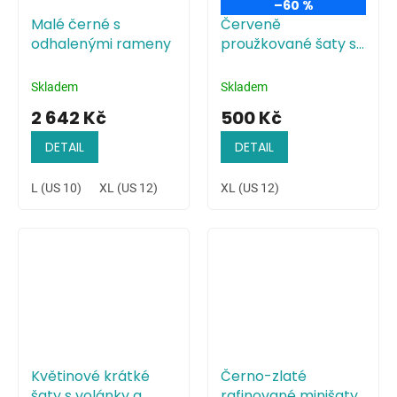
–60 %
Malé černé s
Červeně
odhalenými rameny
proužkované šaty s
volánem na jedno
rameno
Skladem
Skladem
2 642 Kč
500 Kč
DETAIL
DETAIL
L (US 10)
XL (US 12)
XL (US 12)
Květinové krátké
Černo-zlaté
šaty s volánky a
rafinované minišaty