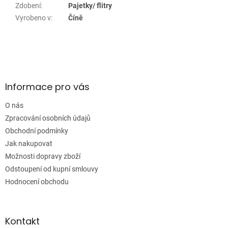
Zdobení
:
Pajetky/ flitry
Vyrobeno v
:
Číně
Z
á
p
a
Informace pro vás
t
í
O nás
Zpracování osobních údajů
Obchodní podmínky
Jak nakupovat
Možnosti dopravy zboží
Odstoupení od kupní smlouvy
Hodnocení obchodu
Kontakt