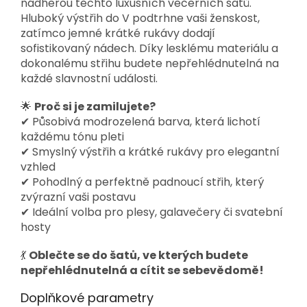
nádherou těchto luxusních večerních šatů.
Hluboký výstřih do V podtrhne vaši ženskost,
zatímco jemné krátké rukávy dodají
sofistikovaný nádech. Díky lesklému materiálu a
dokonalému střihu budete nepřehlédnutelná na
každé slavnostní události.
🌟
Proč si je zamilujete?
✔ Působivá modrozelená barva, která lichotí
každému tónu pleti
✔ Smyslný výstřih a krátké rukávy pro elegantní
vzhled
✔ Pohodlný a perfektně padnoucí střih, který
zvýrazní vaši postavu
✔ Ideální volba pro plesy, galavečery či svatební
hosty
💃
Oblečte se do šatů, ve kterých budete
nepřehlédnutelná a cítit se sebevědomě!
Doplňkové parametry