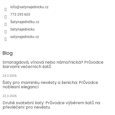
info
@
satynajednicku.cz
773 295 603
Šatynajedničku.cz
Satynajednicku
satynajednicku.cz
Blog
Smaragdová, vínová nebo námořnická? Průvodce
barvami večerních šatů
24.3.2026
Šaty pro maminku nevěsty a ženicha: Průvodce
noblesní elegancí
22.3.2026
Druhé svatební šaty: Průvodce výběrem šatů na
převlečení pro nevěstu