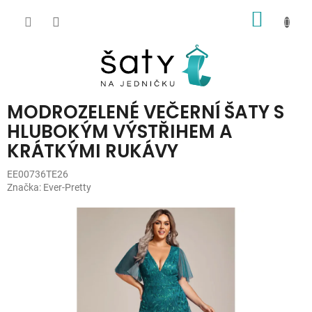
Přejít
NÁKUP
na
obsah
KOŠÍK
MODROZELENÉ VEČERNÍ ŠATY S
HLUBOKÝM VÝSTŘIHEM A
KRÁTKÝMI RUKÁVY
EE00736TE26
Značka:
Ever-Pretty