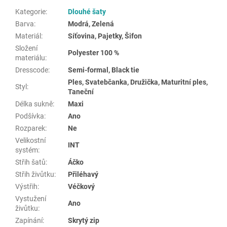
Kategorie
:
Dlouhé šaty
Barva
:
Modrá, Zelená
Materiál
:
Síťovina, Pajetky, Šifon
Složení
Polyester 100 %
materiálu
:
Dresscode
:
Semi-formal, Black tie
Ples, Svatebčanka, Družička, Maturitní ples,
Styl
:
Taneční
Délka sukně
:
Maxi
Podšívka
:
Ano
Rozparek
:
Ne
Velikostní
INT
systém
:
Střih šatů
:
Áčko
Střih živůtku
:
Přiléhavý
Výstřih
:
Véčkový
Vystužení
Ano
živůtku
:
Zapínání
:
Skrytý zip