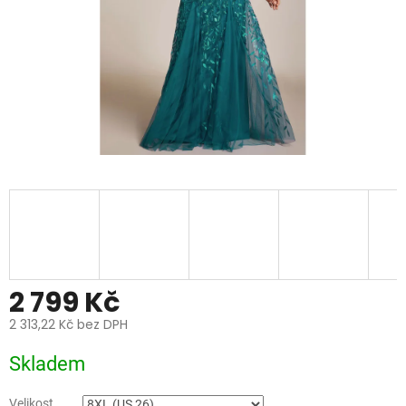
2 799 Kč
2 313,22 Kč bez DPH
Měrná
Skladem
cena:
Velikost