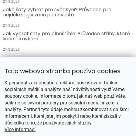
21.3.2026
Jaké šaty vybrat pro svědkyni? Průvodce pro
nejdůležitější ženu po nevěstě
21.3.2026
Jak vybrat šaty pro plnoštíhlé: Průvodce střihy, které
lichotí křivkám
21.3.2026
Přijímáme online platby
Tato webová stránka používá cookies
K personalizaci obsahu a reklam, poskytování funkcí
sociálních médií a analýze naší návštěvnosti využíváme
soubory cookie. Informace o tom, jak náš web používáte,
sdílíme se svými partnery pro sociální média, inzerci a
analýzy. Partneři tyto údaje mohou zkombinovat s dalšími
Vytvořil Shoptet
informacemi, které jste jim poskytli nebo které získali v
důsledku toho, že používáte jejich služby.
Více informací
Copyright 2026
Šatynajedničku.cz
. Všechna práva vyhrazena.
Upravit nastavení cookies