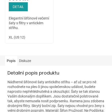
DETAIL
Elegantní šifónové večerní
šaty s flitry v antickém
střihu.
XL (US 12)
Popis
Diskuze
Detailní popis produktu
Nádherné šifónové šaty antického střihu – ať už se pro ně
rozhodnete na ples či jinou společenskou událost, budete
naprosto nepřehlédnutelná a okouzlující. Šaty se tak stanou
Vaším dokonalým doplňkem. Jsou dostatečně polstrované
tak, abyste nemusela nosit podprsenku. Ramena jsou zdobena
drobnými flitry. Skrytý boční zip. Šaty nejsou vhodné pro ženy s
velmi drobným poprsím. Materiál: Šifon Pružnost: Ne Podšívka: