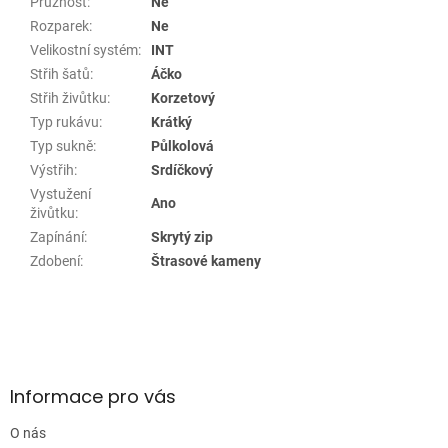
Pružnost
:
Ne
Rozparek
:
Ne
Velikostní systém
:
INT
Střih šatů
:
Áčko
Střih živůtku
:
Korzetový
Typ rukávu
:
Krátký
Typ sukně
:
Půlkolová
Výstřih
:
Srdíčkový
Vystužení
Ano
živůtku
:
Zapínání
:
Skrytý zip
Zdobení
:
Štrasové kameny
Z
á
p
a
Informace pro vás
t
í
O nás