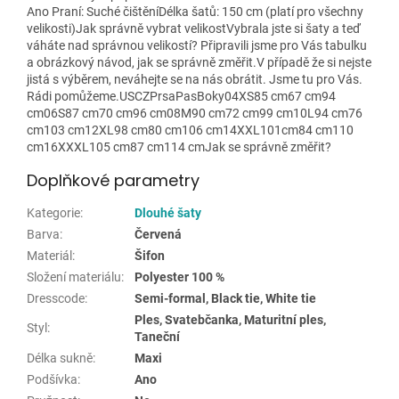
Ano Praní: Suché čištěníDélka šatů: 150 cm (platí pro všechny
velikosti)Jak správně vybrat velikostVybrala jste si šaty a teď
váháte nad správnou velikostí? Připravili jsme pro Vás tabulku
a obrázkový návod, jak se správně změřit.V případě že si nejste
jistá s výběrem, neváhejte se na nás obrátit. Jsme tu pro Vás.
Rádi pomůžeme.USCZPrsaPasBoky04XS85 cm67 cm94
cm06S87 cm70 cm96 cm08M90 cm72 cm99 cm10L94 cm76
cm103 cm12XL98 cm80 cm106 cm14XXL101cm84 cm110
cm16XXXL105 cm87 cm114 cmJak se správně změřit?
Doplňkové parametry
Kategorie
:
Dlouhé šaty
Barva
:
Červená
Materiál
:
Šifon
Složení materiálu
:
Polyester 100 %
Dresscode
:
Semi-formal, Black tie, White tie
Ples, Svatebčanka, Maturitní ples,
Styl
:
Taneční
Délka sukně
:
Maxi
Podšívka
:
Ano