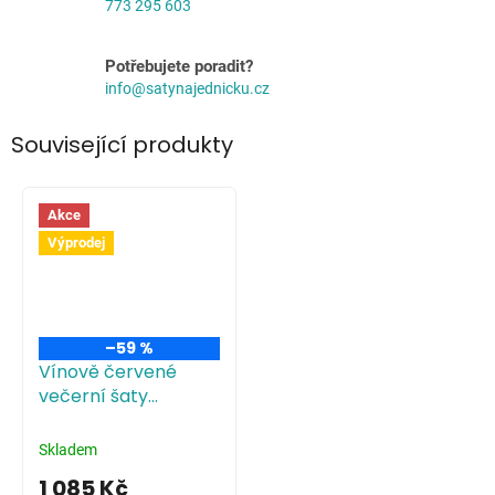
773 295 603
Potřebujete poradit?
info@satynajednicku.cz
Související produkty
Akce
Výprodej
–59 %
Vínově červené
večerní šaty
antického střihu
Skladem
1 085 Kč