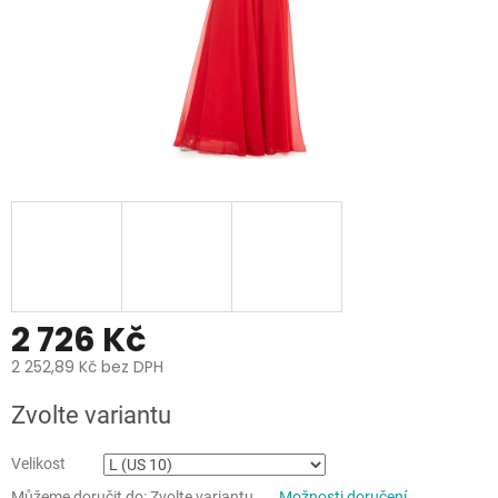
2 726 Kč
2 252,89 Kč bez DPH
Měrná
Zvolte variantu
cena:
Velikost
Můžeme doručit do:
Zvolte variantu
Možnosti doručení