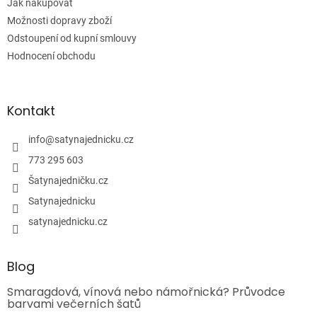
Jak nakupovat
Možnosti dopravy zboží
Odstoupení od kupní smlouvy
Hodnocení obchodu
Kontakt
info
@
satynajednicku.cz
773 295 603
Šatynajedničku.cz
Satynajednicku
satynajednicku.cz
Blog
Smaragdová, vínová nebo námořnická? Průvodce
barvami večerních šatů