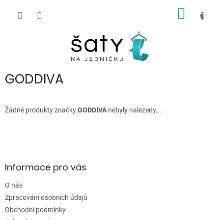
Přejít
NÁKUP
na
obsah
KOŠÍK
GODDIVA
Žádné produkty značky
GODDIVA
nebyly nalezeny...
Z
á
p
a
Informace pro vás
t
í
O nás
Zpracování osobních údajů
Obchodní podmínky