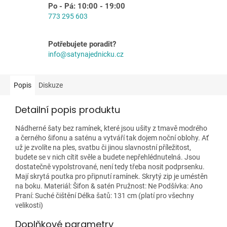
Po - Pá: 10:00 - 19:00
773 295 603
Potřebujete poradit?
info@satynajednicku.cz
Popis
Diskuze
Detailní popis produktu
Nádherné šaty bez ramínek, které jsou ušity z tmavě modrého
a černého šifonu a saténu a vytváří tak dojem noční oblohy. Ať
už je zvolíte na ples, svatbu či jinou slavnostní příležitost,
budete se v nich cítit svěle a budete nepřehlédnutelná. Jsou
dostatečně vypolstrované, není tedy třeba nosit podprsenku.
Mají skrytá poutka pro připnutí ramínek. Skrytý zip je uméstěn
na boku. Materiál: Šifon & satén Pružnost: Ne Podšívka: Ano
Praní: Suché čištění Délka šatů: 131 cm (platí pro všechny
velikosti)
Doplňkové parametry