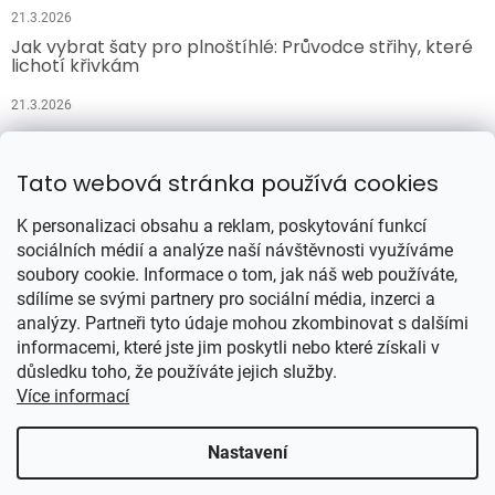
21.3.2026
Jak vybrat šaty pro plnoštíhlé: Průvodce střihy, které
lichotí křivkám
21.3.2026
Přijímáme online platby
Tato webová stránka používá cookies
K personalizaci obsahu a reklam, poskytování funkcí
sociálních médií a analýze naší návštěvnosti využíváme
soubory cookie. Informace o tom, jak náš web používáte,
sdílíme se svými partnery pro sociální média, inzerci a
analýzy. Partneři tyto údaje mohou zkombinovat s dalšími
Vytvořil Shoptet
informacemi, které jste jim poskytli nebo které získali v
důsledku toho, že používáte jejich služby.
Více informací
Copyright 2026
Šatynajedničku.cz
. Všechna práva vyhrazena.
Upravit nastavení cookies
Nastavení