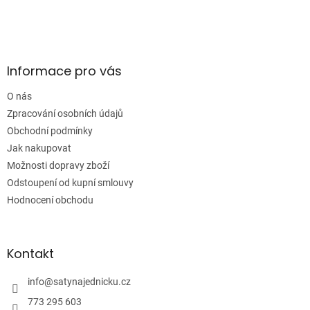
Z
á
p
a
Informace pro vás
t
í
O nás
Zpracování osobních údajů
Obchodní podmínky
Jak nakupovat
Možnosti dopravy zboží
Odstoupení od kupní smlouvy
Hodnocení obchodu
Kontakt
info
@
satynajednicku.cz
773 295 603