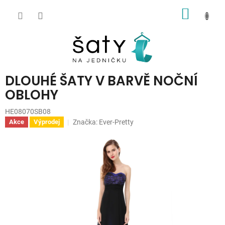
Přejít
NÁKUP
na
obsah
KOŠÍK
DLOUHÉ ŠATY V BARVĚ NOČNÍ
OBLOHY
HE08070SB08
Značka:
Ever-Pretty
Akce
Výprodej