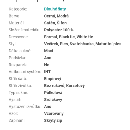
Kategorie
:
Dlouhé šaty
Barva
:
Černá, Modrá
Materiál
:
Satén, Šifon
Složení materiálu
:
Polyester 100 %
Dresscode
:
Formal, Black tie, White tie
Styl
:
Večírek, Ples, Svatebčanka, Maturitní ples
Délka sukně
:
Maxi
Podšívka
:
Ano
Rozparek
:
Ne
Velikostní systém
:
INT
Střih šatů
:
Empírový
Střih živůtku
:
Bez rukávů, Korzetový
Typ sukně
:
Půlkolová
Výstřih
:
Srdíčkový
Vystužení živůtku
:
Ano
Vzor
:
Vzorovaný
Zapínání
:
Skrytý zip