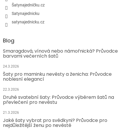
Šatynajedničku.cz
Satynajednicku
satynajednicku.cz
Blog
Smaragdová, vínová nebo námořnická? Průvodce
barvami večerních šatů
24.3.2026
Šaty pro maminku nevěsty a ženicha: Průvodce
noblesní elegancí
22.3.2026
Druhé svatební šaty: Průvodce výběrem šatů na
převlečení pro nevěstu
21.3.2026
Jaké šaty vybrat pro svědkyni? Průvodce pro
nejdůležitější ženu po nevěstě