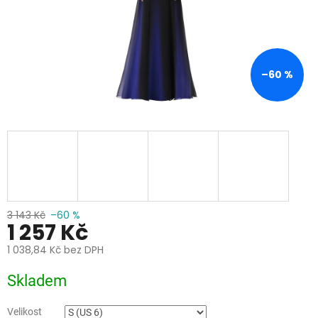
–60 %
3 143 Kč
–60 %
1 257 Kč
1 038,84 Kč bez DPH
Měrná
Skladem
cena:
Velikost