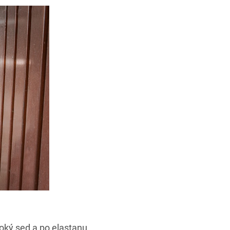
soký sed a po elastanu