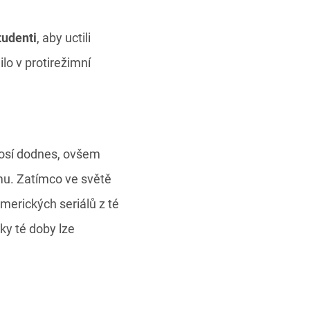
tudenti
, aby uctili
o v protirežimní
nosí dodnes, ovšem
mu. Zatímco ve světě
merických seriálů z té
ky té doby lze