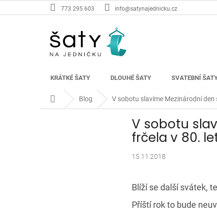
Přejít
773 295 603
info@satynajednicku.cz
na
obsah
KRÁTKÉ ŠATY
DLOUHÉ ŠATY
SVATEBNÍ ŠAT
Domů
Blog
V sobotu slavíme Mezinárodní den s
V sobotu sla
frčela v 80. 
15.11.2018
Blíží se další svátek, 
Příští rok to bude neu