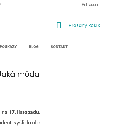
Y
JAK NAKUPOVAT
MOŽNOSTI DOPRAVY ZBOŽÍ
Přihlášení
ODSTOUP
NÁKUPNÍ
Prázdný košík
KOŠÍK
POUKAZY
BLOG
KONTAKT
 Jaká móda
á na
17. listopadu
.
udenti vyšli do ulic