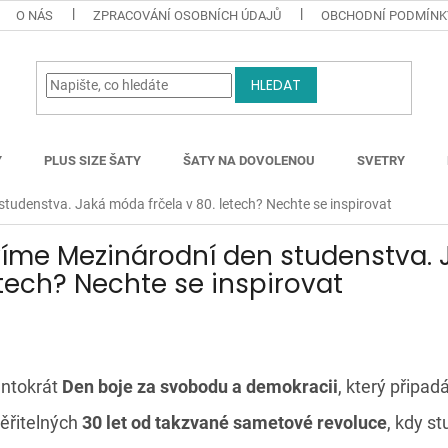
O NÁS
ZPRACOVÁNÍ OSOBNÍCH ÚDAJŮ
OBCHODNÍ PODMÍNK
HLEDAT
Y
PLUS SIZE ŠATY
ŠATY NA DOVOLENOU
SVETRY
tudenstva. Jaká móda frčela v 80. letech? Nechte se inspirovat
víme Mezinárodní den studenstva.
letech? Nechte se inspirovat
tentokrát
Den boje za svobodu a demokracii
, který připad
věřitelných
30 let od takzvané sametové revoluce
, kdy st