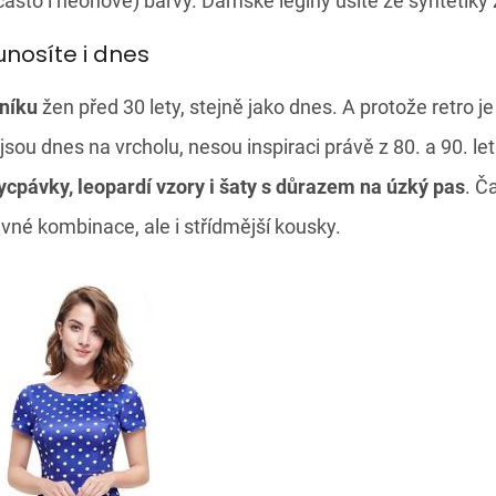
asto i neonové) barvy. Dámské legíny ušité ze syntetiky 
unosíte i dnes
tníku
žen před 30 lety, stejně jako dnes. A protože retro je 
jsou dnes na vrcholu, nesou inspiraci právě z 80. a 90. let
vycpávky, leopardí vzory i šaty s důrazem na úzký pas
. Č
vné kombinace, ale i střídmější kousky.