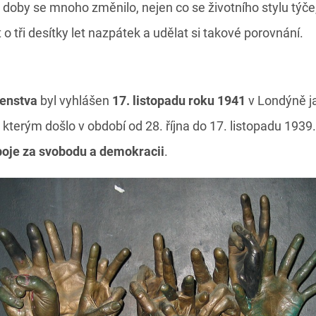
é doby se mnoho změnilo, nejen co se životního stylu týč
o tři desítky let nazpátek a udělat si takové porovnání.
denstva
byl vyhlášen
17. listopadu roku 1941
v Londýně j
e kterým došlo v období od 28. října do 17. listopadu 1939
boje za svobodu a demokracii
.