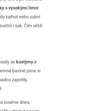
ky s vysokými límci
 do kalhot nebo sukní
svetrů i sak. Čím větší
nosily se
kostýmy z
íjemné bavlně jsme si
nadno zapotily.
é.
 co nosíme dnes.