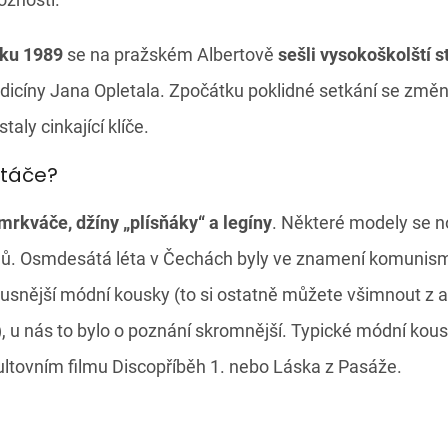
oku 1989
se na pražském Albertově
sešli vysokoškolští s
cíny Jana Opletala. Zpočátku poklidné setkání se změnil
aly cinkající klíče.
otáče?
 mrkváče, džíny „plísňáky“ a legíny
. Některé modely se 
álů. Osmdesátá léta v Čechách byly ve znamení komunis
xusnější módní kousky (to si ostatně můžete všimnout z a
), u nás to bylo o poznání skromnější. Typické módní kous
ultovním filmu Discopříběh 1. nebo Láska z Pasáže.