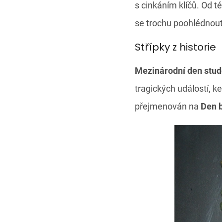
s cinkáním klíčů. Od t
se trochu poohlédnout 
Střípky z historie
Mezinárodní den stu
tragických událostí, k
přejmenován na
Den 