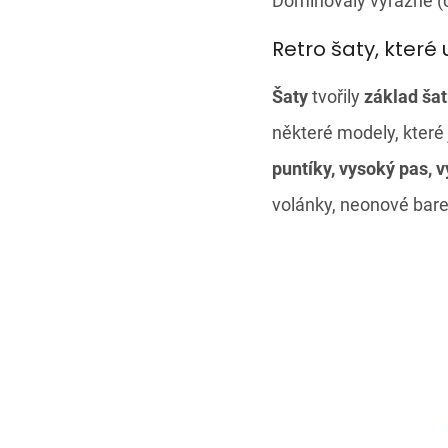
Dominovaly výrazné (č
Retro šaty, které 
Šaty
tvořily
základ ša
některé modely, které 
puntíky, vysoký pas, 
volánky, neonové bare