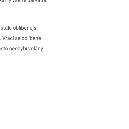
zářily všemi barvami.
stále oblíbenější,
. Vrací se oblíbené
asto nechybí volány i