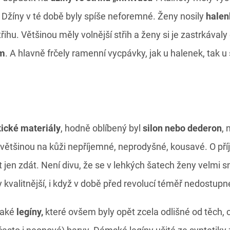
. Džíny v té době byly spíše neforemné. Ženy nosily
halen
hu. Většinou měly volnější střih a ženy si je zastrkávaly
em
. A hlavně frčely ramenní vycpávky, jak u halenek, tak u 
tické materiály
, hodně oblíbený byl
silon nebo dederon
, 
y většinou na kůži nepříjemné, neprodyšné, kousavé. O př
 jen zdát. Není divu, že se v lehkých šatech ženy velmi s
 kvalitnější, i když v době před revolucí téměř nedostupn
 také
legíny,
které ovšem byly opět zcela odlišné od těch,