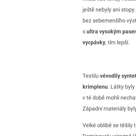
ještě nebyly ani stopy
bez sebemenšího výstři
s
ultra vysokým pas
vycpávky
, tím lepší.
Textilu
vévodily synte
krimplenu
. Látky byl
v té době mohli nechat
Západní materiály byly
Velké oblibě se těšily