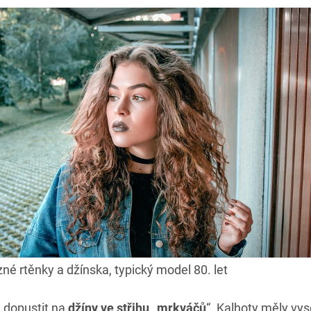
zné rtěnky a džínska, typický model 80. let
i dopustit na
džíny ve střihu „mrkváčů
“. Kalhoty měly vy