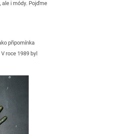
e, ale i módy. Pojďme
ako připomínka
. V roce 1989 byl