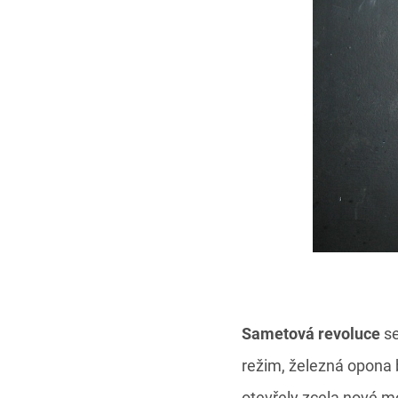
Sametová revoluce
se
režim, železná opona 
otevřely zcela nové m