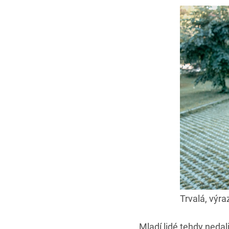
Trvalá, výra
Mladí lidé tehdy nedal