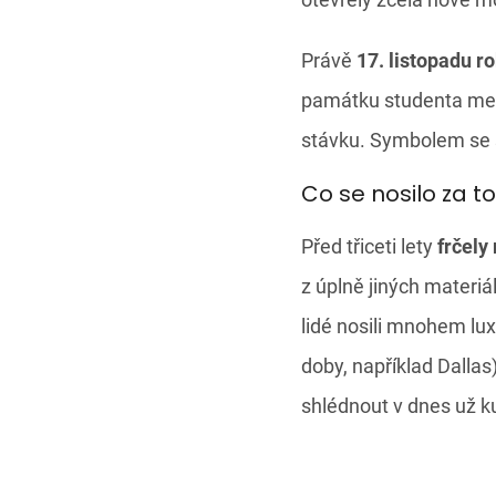
Právě
17. listopadu r
památku studenta medi
stávku. Symbolem se st
Co se nosilo za t
Před třiceti lety
frčely
z úplně jiných materi
lidé nosili mnohem lu
doby, například Dallas
shlédnout v dnes už k