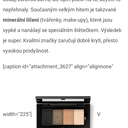
nepřehnaly. Současným velkým hitem je takzvané
minerální líčení
(tvářenky, make-upy), které jsou
sypké a nanášejí se speciálním štětečkem. Výsledek
je super. Kvalitní značky zaručují dobré krytí, přesto
vysokou prodyšnost.
[caption id="attachment_3627" align="alignnone"
width="225"]
V