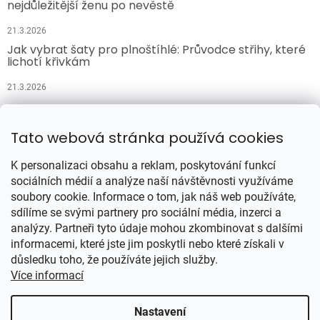
nejdůležitější ženu po nevěstě
21.3.2026
Jak vybrat šaty pro plnoštíhlé: Průvodce střihy, které
lichotí křivkám
21.3.2026
Přijímáme online platby
Tato webová stránka používá cookies
K personalizaci obsahu a reklam, poskytování funkcí
sociálních médií a analýze naší návštěvnosti využíváme
soubory cookie. Informace o tom, jak náš web používáte,
sdílíme se svými partnery pro sociální média, inzerci a
analýzy. Partneři tyto údaje mohou zkombinovat s dalšími
Vytvořil Shoptet
informacemi, které jste jim poskytli nebo které získali v
důsledku toho, že používáte jejich služby.
Více informací
Copyright 2026
Šatynajedničku.cz
. Všechna práva vyhrazena.
Upravit nastavení cookies
Nastavení