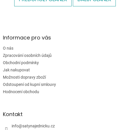
Z
á
p
a
Informace pro vás
t
í
O nás
Zpracování osobních údajů
Obchodní podmínky
Jak nakupovat
Možnosti dopravy zboží
Odstoupení od kupní smlouvy
Hodnocení obchodu
Kontakt
info
@
satynajednicku.cz