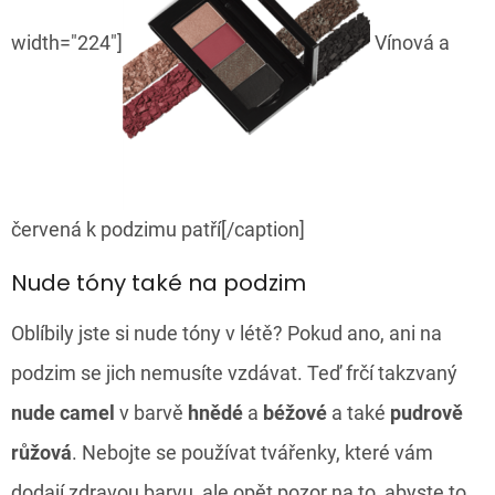
width="224"]
Vínová a
červená k podzimu patří[/caption]
Nude tóny také na podzim
Oblíbily jste si nude tóny v létě? Pokud ano, ani na
podzim se jich nemusíte vzdávat. Teď frčí takzvaný
nude camel
v barvě
hnědé
a
béžové
a také
pudrově
růžová
. Nebojte se používat tvářenky, které vám
dodají zdravou barvu, ale opět pozor na to, abyste to