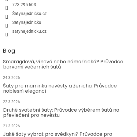
773 295 603
Šatynajedničku.cz
Satynajednicku
satynajednicku.cz
Blog
Smaragdová, vínová nebo námořnická? Průvodce
barvami večerních šatů
24.3.2026
Šaty pro maminku nevěsty a ženicha: Průvodce
noblesní elegancí
22.3.2026
Druhé svatební šaty: Průvodce výběrem šatů na
převlečení pro nevěstu
21.3.2026
Jaké šaty vybrat pro svědkyni? Průvodce pro