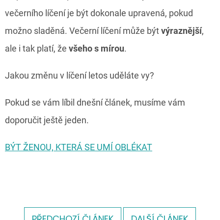
večerního líčení je být dokonale upravená, pokud
možno sladěná. Večerní líčení může být
výraznější
,
ale i tak platí, že
všeho s mírou
.
Jakou změnu v líčení letos uděláte vy?
Pokud se vám líbil dnešní článek, musíme vám
doporučit ještě jeden.
BÝT ŽENOU, KTERÁ SE UMÍ OBLÉKAT
PŘEDCHOZÍ ČLÁNEK
DALŠÍ ČLÁNEK