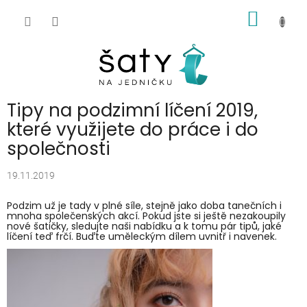
Přejít
NÁKUP
na
obsah
KOŠÍK
Tipy na podzimní líčení 2019,
které využijete do práce i do
společnosti
19.11.2019
Podzim už je tady v plné síle, stejně jako doba tanečních i
mnoha společenských akcí. Pokud jste si ještě nezakoupily
nové šatičky, sledujte naši nabídku a k tomu pár tipů, jaké
líčení teď frčí. Buďte uměleckým dílem uvnitř i navenek.