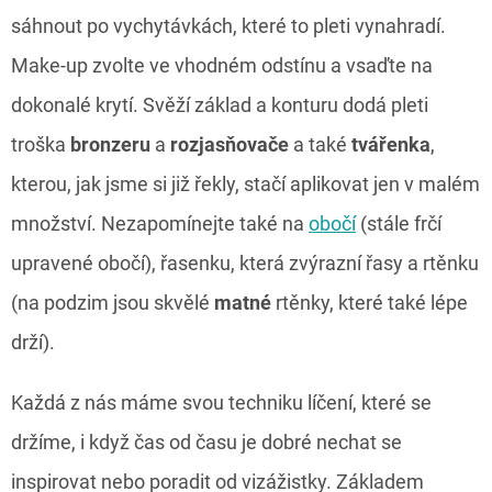
sáhnout po vychytávkách, které to pleti vynahradí.
Make-up zvolte ve vhodném odstínu a vsaďte na
dokonalé krytí. Svěží základ a konturu dodá pleti
troška
bronzeru
a
rozjasňovače
a také
tvářenka
,
kterou, jak jsme si již řekly, stačí aplikovat jen v malém
množství. Nezapomínejte také na
obočí
(stále frčí
upravené obočí), řasenku, která zvýrazní řasy a rtěnku
(na podzim jsou skvělé
matné
rtěnky, které také lépe
drží).
Každá z nás máme svou techniku líčení, které se
držíme, i když čas od času je dobré nechat se
inspirovat nebo poradit od vizážistky. Základem