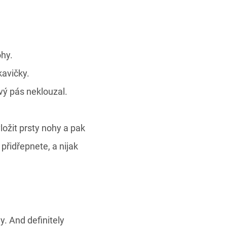
hy.
avičky.
vý pás neklouzal.
ložit prsty nohy a pak
 přidřepnete, a nijak