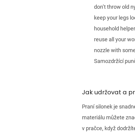
Samozdržící punč
Jak udržovat a p
Praní silonek je snad
materiálu můžete značn
v pračce, když dodržíte