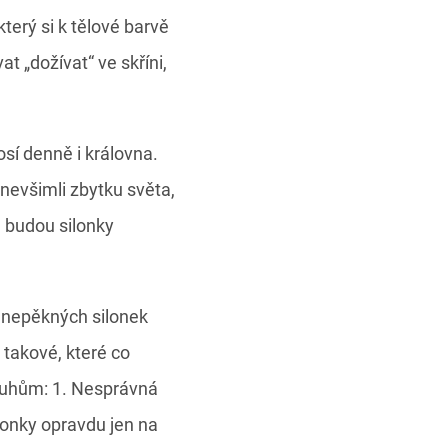
terý si k tělové barvě
t „dožívat“ ve skříni,
osí denně i královna.
 nevšimli zbytku světa,
a budou silonky
ň nepěkných silonek
 takové, které co
duhům: 1. Nesprávná
ilonky opravdu jen na