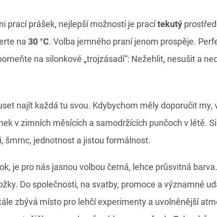
i prací prášek, nejlepší možností je prací
tekutý
prostřed
erte na
30 °C
. Volba jemného praní jenom prospěje. Perfek
omeňte na silonkové „trojzásadí“: Nežehlit, nesušit a ne
set najít každá tu svou. Kdybychom měly doporučit my,
onek v zimních měsících a samodržících punčoch v létě. S
 šmrnc, jednotnost a jistou formálnost.
look, je pro nás jasnou volbou černá, lehce průsvitná barva
nožky. Do společnosti, na svatby, promoce a významné udá
ále zbývá místo pro lehčí experimenty a uvolněnější atmo