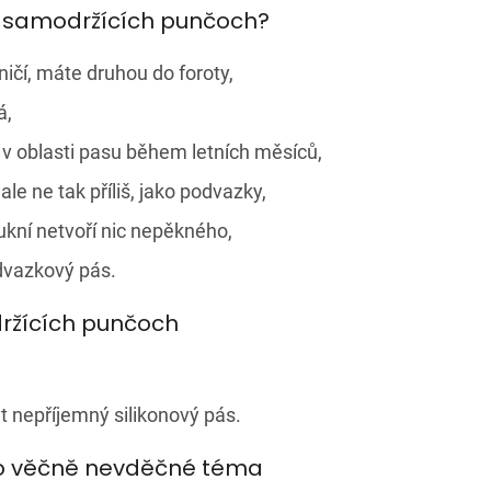
y samodržících punčoch?
ičí, máte druhou do foroty,
á,
 v oblasti pasu během letních měsíců,
ale ne tak příliš, jako podvazky,
kní netvoří nic nepěkného,
dvazkový pás.
žících punčoch
nepříjemný silikonový pás.
ko věčně nevděčné téma