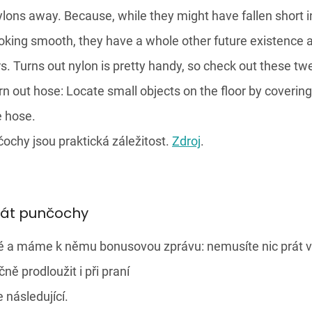
ochy jsou praktická záležitost.
Zdroj
.
rát punčochy
né a máme k němu bonusovou zprávu: nemusíte nic prát v 
ě prodloužit i při praní
 následující.