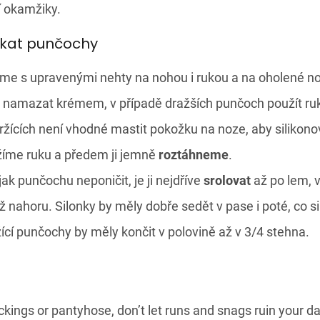
 okamžiky.
ékat punčochy
e s upravenými nehty na nohou i rukou a na oholené no
namazat krémem, v případě dražších punčoch použít ruk
ících není vhodné mastit pokožku na noze, aby silikono
žíme ruku a předem ji jemně
roztáhneme
.
jak punčochu neponičit, je ji nejdříve
srolovat
až po lem, v
ž nahoru. Silonky by měly dobře sedět v pase i poté, co si
ící punčochy by měly končit v polovině až v 3/4 stehna.