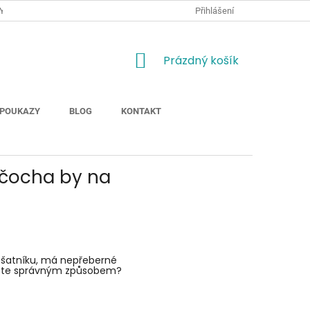
Y
JAK NAKUPOVAT
MOŽNOSTI DOPRAVY ZBOŽÍ
Přihlášení
ODSTOUP
NÁKUPNÍ
Prázdný košík
KOŠÍK
POUKAZY
BLOG
KONTAKT
unčocha by na
o šatníku, má nepřeberné
vujete správným způsobem?