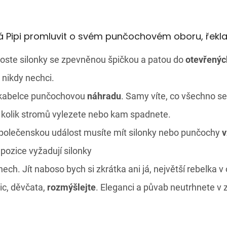
Pipi promluvit o svém punčochovém oboru, řekla
oste silonky se zpevněnou špičkou a patou do
otevřenýc
 nikdy nechci.
 kabelce punčochovou
náhradu
. Samy víte, co všechno s
na kolik stromů vylezete nebo kam spadnete.
olečenskou událost musíte mít silonky nebo punčochy
v
pozice vyžadují silonky
nech. Jít naboso bych si zkrátka ani já, největší rebelka v 
ic, děvčata,
rozmýšlejte
. Eleganci a půvab neutrhnete v