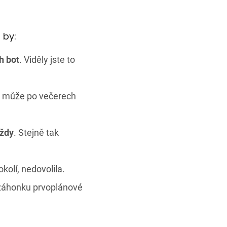
 by:
h bot
. Viděly jste to
e může po večerech
ždy
. Stejně tak
okolí, nedovolila.
 záhonku prvoplánové