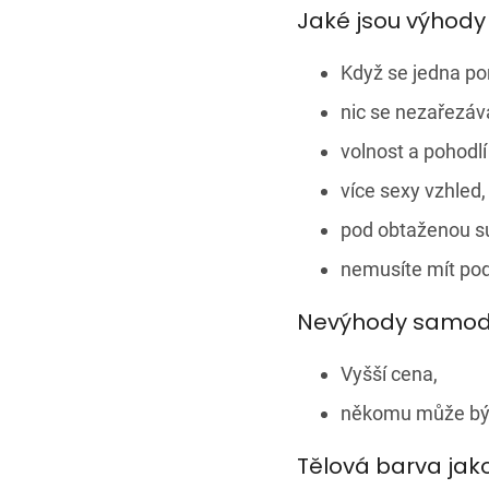
Jaké jsou výhod
Když se jedna pon
nic se nezařezáv
volnost a pohodlí
více sexy vzhled, 
pod obtaženou su
nemusíte mít po
Nevýhody samodr
Vyšší cena,
někomu může být 
Tělová barva ja