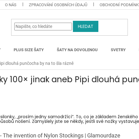
O NÁS
ZPRACOVÁNÍ OSOBNÍCH ÚDAJŮ
OBCHODNÍ PODMÍNK
HLEDAT
Y
PLUS SIZE ŠATY
ŠATY NA DOVOLENOU
SVETRY
ipi dlouhá punčocha by na to šla rázně
nky 100× jinak aneb Pipi dlouhá p
é silonky, „prosím jedny samodržící“. To, co je základem ženskéh
 způsobů nošení. Zamyslely jste se někdy, jestli své nožky vysta