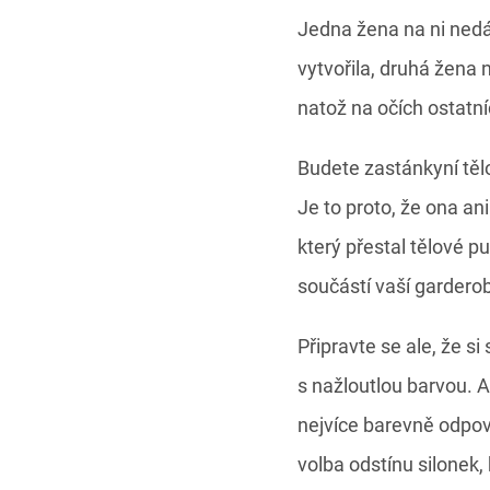
Jedna žena na ni nedá 
vytvořila, druhá žena 
natož na očích ostatní
Budete zastánkyní tělo
Je to proto, že ona ani
který přestal tělové p
součástí vaší garderob
Připravte se ale, že s
s nažloutlou barvou. A
nejvíce barevně odpov
volba odstínu silonek,