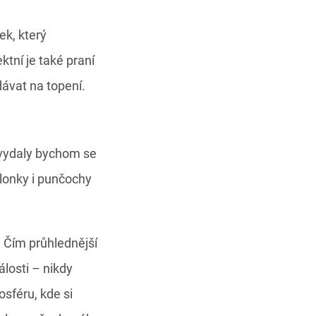
ek, který
tní je také praní
dávat na topení.
 vydaly bychom se
ilonky i punčochy
. Čím průhlednější
losti – nikdy
sféru, kde si