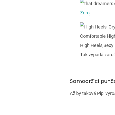
Zdroj
.
Tak vypadá zaru
Samodržící punč
Až by taková Pipi vyr