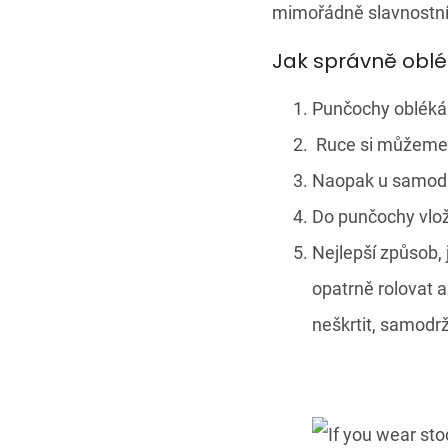
mimořádně slavnostní
Jak správně obl
Punčochy oblékám
Ruce si můžeme 
Naopak u samodrž
Do punčochy vlo
Nejlepší způsob, 
opatrně rolovat a
neškrtit, samodrž