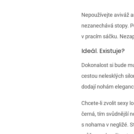
Nepoužívejte aviváž an
nezanechává stopy. P
v pracím sáčku. Nezap
Ideál. Existuje?
Dokonalost si bude mu
cestou nelesklých sil
dodají nohám eleganci,
Chcete-li zvolit sexy 
černá, tím svůdnější 
s nohama v negližé. St