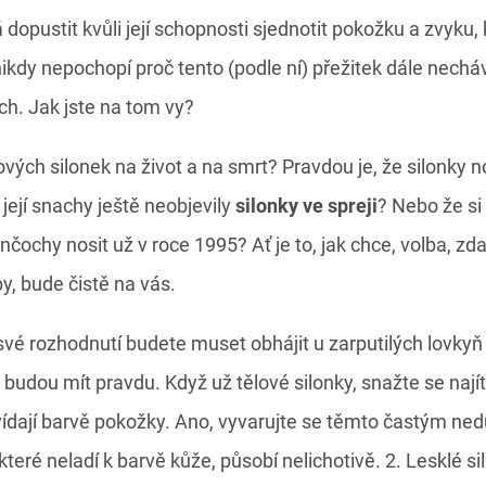
dopustit kvůli její schopnosti sjednotit pokožku a zvyku, k
nikdy nepochopí proč tento (podle ní) přežitek dále necháva
ch. Jak jste na tom vy?
vých silonek na život a na smrt? Pravdou je, že silonky n
 její snachy ještě neobjevily
silonky ve spreji
? Nebo že si
unčochy nosit už v roce 1995? Ať je to, jak chce, volba, zd
y, bude čistě na vás.
i své rozhodnutí budete muset obhájit u zarputilých lovky
 budou mít pravdu. Když už tělové silonky, snažte se najít
ídají barvě pokožky. Ano, vyvarujte se těmto častým ne
 které neladí k barvě kůže, působí nelichotivě. 2. Lesklé s