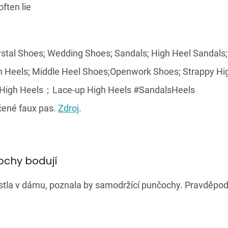
čené faux pas.
Zdroj
.
ochy bodují
ostla v dámu, poznala by samodržící punčochy. Pravděpod