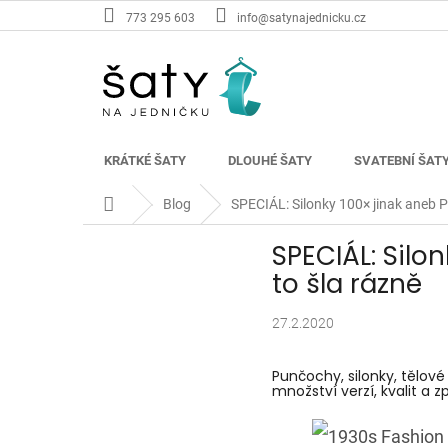
Přejít
773 295 603
info@satynajednicku.cz
na
obsah
KRÁTKÉ ŠATY
DLOUHÉ ŠATY
SVATEBNÍ ŠAT
Domů
Blog
SPECIÁL: Silonky 100× jinak aneb P
SPECIÁL: Silo
to šla rázně
27.2.2020
Punčochy, silonky, tělov
množství verzí, kvalit a