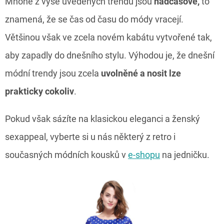
Mnohé z výše uvedených trendů jsou
nadčasové,
to
znamená, že se čas od času do módy vracejí.
Většinou však ve zcela novém kabátu vytvořené tak,
aby zapadly do dnešního stylu. Výhodou je, že dnešní
módní trendy jsou zcela
uvolněné a nosit lze
prakticky cokoliv
.
Pokud však sázíte na klasickou eleganci a ženský
sexappeal, vyberte si u nás některý z retro i
současných módních kousků v
e-shopu
na jedničku.