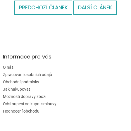
PŘEDCHOZÍ ČLÁNEK
DALŠÍ ČLÁNEK
Z
á
p
a
Informace pro vás
t
í
O nás
Zpracování osobních údajů
Obchodní podmínky
Jak nakupovat
Možnosti dopravy zboží
Odstoupení od kupní smlouvy
Hodnocení obchodu