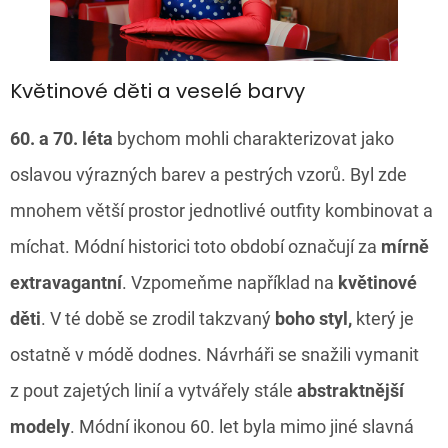
Květinové děti a veselé barvy
60. a 70. léta
bychom mohli charakterizovat jako
oslavou výrazných barev a pestrých vzorů. Byl zde
mnohem větší prostor jednotlivé outfity kombinovat a
míchat. Módní historici toto období označují za
mírně
extravagantní
. Vzpomeňme například na
květinové
děti
. V té době se zrodil takzvaný
boho styl,
který je
ostatně v módě dodnes. Návrháři se snažili vymanit
z pout zajetých linií a vytvářely stále
abstraktnější
modely
. Módní ikonou 60. let byla mimo jiné slavná