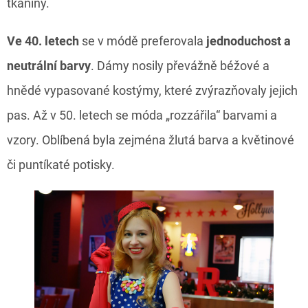
tkaniny.
Ve 40. letech
se v módě preferovala
jednoduchost a
neutrální barvy
. Dámy nosily převážně béžové a
hnědé vypasované kostýmy, které zvýrazňovaly jejich
pas. Až v 50. letech se móda „rozzářila“ barvami a
vzory. Oblíbená byla zejména žlutá barva a květinové
či puntíkaté potisky.