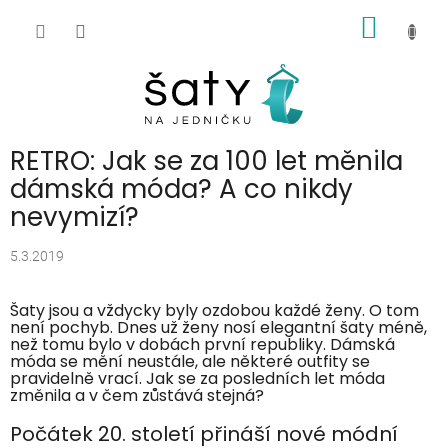
Přejít
NÁKUP
na
obsah
KOŠÍK
RETRO: Jak se za 100 let měnila
dámská móda? A co nikdy
nevymizí?
5.3.2019
Šaty jsou a vždycky byly ozdobou každé ženy. O tom
není pochyb. Dnes už ženy nosí elegantní šaty méně,
než tomu bylo v dobách první republiky. Dámská
móda se mění neustále, ale některé outfity se
pravidelně vrací. Jak se za posledních let móda
změnila a v čem zůstává stejná?
Počátek 20. století přináší nové módní