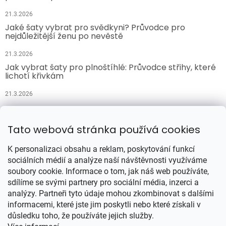
21.3.2026
Jaké šaty vybrat pro svědkyni? Průvodce pro
nejdůležitější ženu po nevěstě
21.3.2026
Jak vybrat šaty pro plnoštíhlé: Průvodce střihy, které
lichotí křivkám
21.3.2026
Přijímáme online platby
Tato webová stránka používá cookies
K personalizaci obsahu a reklam, poskytování funkcí
sociálních médií a analýze naší návštěvnosti využíváme
soubory cookie. Informace o tom, jak náš web používáte,
sdílíme se svými partnery pro sociální média, inzerci a
analýzy. Partneři tyto údaje mohou zkombinovat s dalšími
Vytvořil Shoptet
informacemi, které jste jim poskytli nebo které získali v
důsledku toho, že používáte jejich služby.