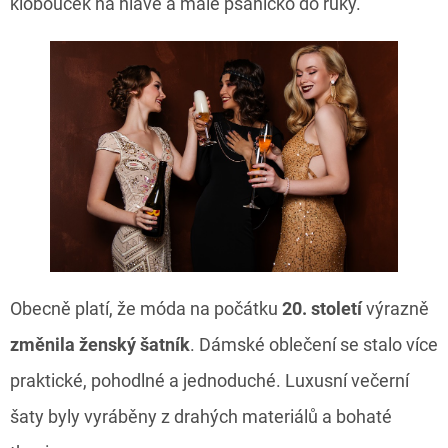
klobouček na hlavě a malé psaníčko do ruky.
Obecně platí, že móda na počátku
20. století
výrazně
změnila ženský šatník
. Dámské oblečení se stalo více
praktické, pohodlné a jednoduché. Luxusní večerní
šaty byly vyráběny z drahých materiálů a bohaté