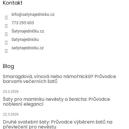
Kontakt
info
@
satynajednicku.cz
773 295 603
Šatynajedničku.cz
Satynajednicku
satynajednicku.cz
Blog
Smaragdová, vínová nebo námořnická? Průvodce
barvami večerních šatů
24.3.2026
Šaty pro maminku nevěsty a ženicha: Průvodce
noblesní elegancí
22.3.2026
Druhé svatební šaty: Průvodce výběrem šatů na
převlečení pro nevěstu