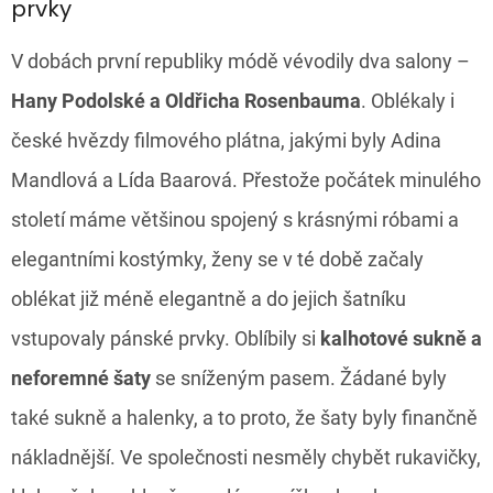
prvky
V dobách první republiky módě vévodily dva salony –
Hany Podolské a Oldřicha Rosenbauma
. Oblékaly i
české hvězdy filmového plátna, jakými byly Adina
Mandlová a Lída Baarová. Přestože počátek minulého
století máme většinou spojený s krásnými róbami a
elegantními kostýmky,
ženy se v té době začaly
oblékat již méně elegantně a do jejich šatníku
vstupovaly pánské prvky. Oblíbily si
kalhotové sukně a
neforemné šaty
se sníženým pasem. Žádané byly
také sukně a halenky, a to proto, že šaty byly finančně
nákladnější. Ve společnosti nesměly chybět rukavičky,