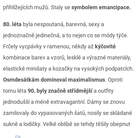
přihlížejících mužů. Staly se
symbolem emancipace.
80. léta
byla nespoutaná, barevná, sexy a
jednoznačně jedinečná, a to nejen co se módy týče.
Frčely vycpávky v ramenou, někdy až
kýčovité
kombinace barev a vzorů, lesklé a výrazné materiály,
elastické minišaty a kozačky na vysokých podpatcích.
Osmdesátkám dominoval maximalismus
. Oproti
tomu léta
90. byly značně střídmější
a outfity
jednodušší a méně extravagantní. Dámy se znovu
zamilovaly do vypasovaných šatů, nosily se skládané
sukně a lodičky. Velké oblibě se tehdy těšily obepnut