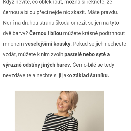
Když nevíte, co obléknout, možná si řeknete, že
černou a bílou přeci nejde nic zkazit. Máte pravdu.
Není na druhou stranu škoda omezit se jen na tyto
dvě barvy?
Černou i bílou
můžete krásně podtrhnout
mnohem
veselejšími kousky
. Pokud se jich nechcete
vzdát, můžete k nim zvolit
pastelé nebo syté a
výrazné odstíny jiných barev
. Černo-bílé se tedy
nevzdávejte a nechte si ji jako
základ šatníku.