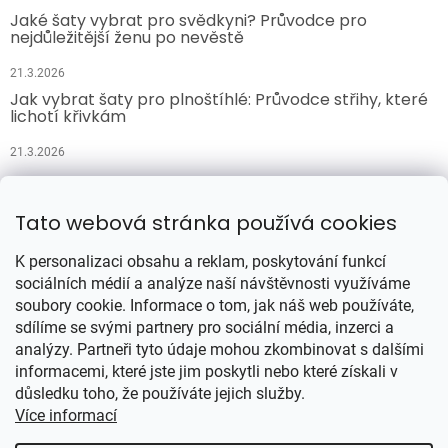
Jaké šaty vybrat pro svědkyni? Průvodce pro
nejdůležitější ženu po nevěstě
21.3.2026
Jak vybrat šaty pro plnoštíhlé: Průvodce střihy, které
lichotí křivkám
21.3.2026
Přijímáme online platby
Tato webová stránka používá cookies
K personalizaci obsahu a reklam, poskytování funkcí
sociálních médií a analýze naší návštěvnosti využíváme
soubory cookie. Informace o tom, jak náš web používáte,
sdílíme se svými partnery pro sociální média, inzerci a
analýzy. Partneři tyto údaje mohou zkombinovat s dalšími
Vytvořil Shoptet
informacemi, které jste jim poskytli nebo které získali v
důsledku toho, že používáte jejich služby.
Více informací
Copyright 2026
Šatynajedničku.cz
. Všechna práva vyhrazena.
Upravit nastavení cookies