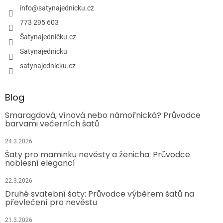
info
@
satynajednicku.cz
773 295 603
Šatynajedničku.cz
Satynajednicku
satynajednicku.cz
Blog
Smaragdová, vínová nebo námořnická? Průvodce
barvami večerních šatů
24.3.2026
Šaty pro maminku nevěsty a ženicha: Průvodce
noblesní elegancí
22.3.2026
Druhé svatební šaty: Průvodce výběrem šatů na
převlečení pro nevěstu
21.3.2026