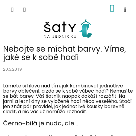
Přejít
NÁKUP
na
obsah
KOŠÍK
Nebojte se míchat barvy. Víme,
jaké se k sobě hodí
20.5.2019
Lámete si hlavu nad tím, jak kombinovat jednotlivé
barvy oblečení, a zda se k sobě vůbec hodí? Nemusíte
se bát barev. Váš šatník naopak dokáží rozzářit. Na
jarní a letní dny se vyloženě hodí něco veselého. Stačí
jen znát pár pravidel, jak jednotlivé kousky barevně
sladit, a nic vás už nemůže rozhodit.
Černo-bílá je nuda, ale...