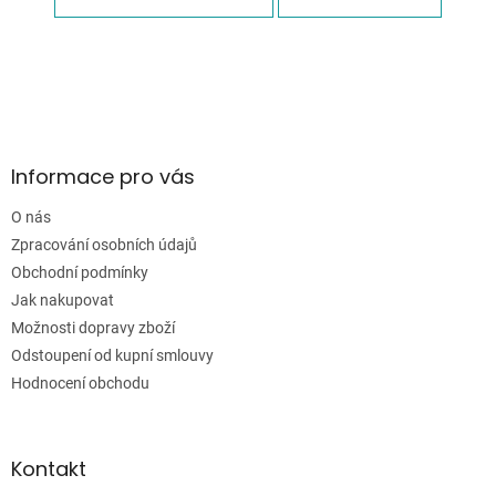
Z
á
p
a
Informace pro vás
t
í
O nás
Zpracování osobních údajů
Obchodní podmínky
Jak nakupovat
Možnosti dopravy zboží
Odstoupení od kupní smlouvy
Hodnocení obchodu
Kontakt