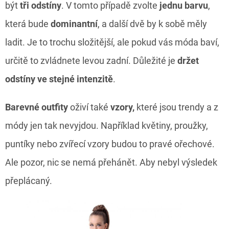
být
tři odstíny
. V tomto případě zvolte
jednu barvu
,
která bude
dominantní
, a další dvě by k sobě měly
ladit. Je to trochu složitější, ale pokud vás móda baví,
určitě to zvládnete levou zadní. Důležité je
držet
odstíny ve stejné intenzitě
.
Barevné outfity
oživí také
vzory,
které jsou trendy a z
módy jen tak nevyjdou. Například květiny, proužky,
puntíky nebo zvířecí vzory budou to pravé ořechové.
Ale pozor, nic se nemá přehánět. Aby nebyl výsledek
přeplácaný.