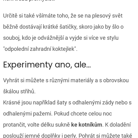
Určitě si také všímáte toho, že se na plesový svět
běžně dostávají krátké šatičky, skoro jako by šlo o
souboj, kdo je odvážnější a vyjde si více ve stylu
"odpolední zahradní koktejlek".
Experimenty ano, ale...
Vyhrát si můžete s různými materiály a s obrovskou
škálou střihů.
Krásné jsou například šaty s odhalenými zády nebo s
odhalenými pažemi. Pokud chcete celou noc
protančit, volte délku sukně
ke kotníkům
. K doladění
poslouží jemné doplňky i perly. Pohrát si můžete také