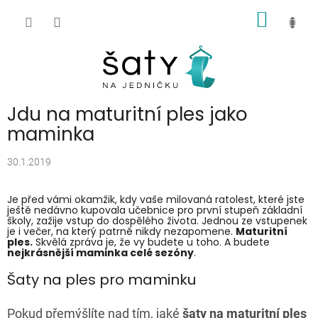
Přejít
NÁKUP
na
obsah
KOŠÍK
Jdu na maturitní ples jako
maminka
30.1.2019
Je před vámi okamžik, kdy vaše milovaná ratolest, které jste
ještě nedávno kupovala učebnice pro první stupeň základní
školy, zažije vstup do dospělého života. Jednou ze vstupenek
je i večer, na který patrně nikdy nezapomene.
Maturitní
ples.
Skvělá zpráva je, že vy budete u toho. A budete
nejkrásnější maminka celé sezóny
.
Šaty na ples pro maminku
Pokud přemýšlíte nad tím, jaké
šaty na maturitní ples