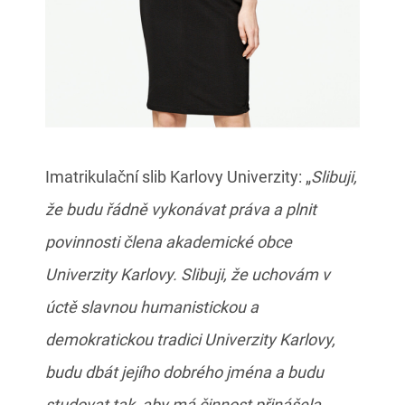
Imatrikulační slib Karlovy Univerzity: „
Slibuji,
že budu řádně vykonávat práva a plnit
povinnosti člena akademické obce
Univerzity Karlovy. Slibuji, že uchovám v
úctě slavnou humanistickou a
demokratickou tradici Univerzity Karlovy,
budu dbát jejího dobrého jména a budu
studovat tak, aby má činnost přinášela