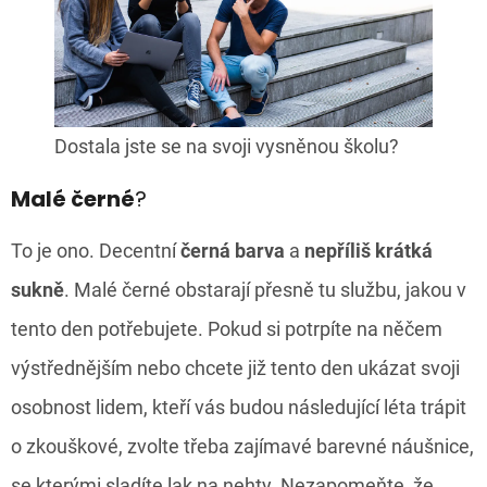
Dostala jste se na svoji vysněnou školu?
Malé černé
?
To je ono. Decentní
černá barva
a
nepříliš krátká
sukně
. Malé černé obstarají přesně tu službu, jakou v
tento den potřebujete. Pokud si potrpíte na něčem
výstřednějším nebo chcete již tento den ukázat svoji
osobnost lidem, kteří vás budou následující léta trápit
o zkouškové, zvolte třeba zajímavé barevné náušnice,
se kterými sladíte lak na nehty. Nezapomeňte, že