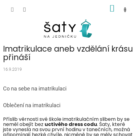
Přejít
NÁKUP
na
obsah
KOŠÍK
Imatrikulace aneb vzdělání krásu
přináší
16.9.2019
Co na sebe na imatrikulaci
Oblečení na imatrikulaci
Příslib věrnosti své škole imatrikulačním slibem by se
neměl obejít bez
uctivého dress codu
. Šaty, které
jste vynesla na svou první hodinu v tanečních, možná
připomínají hezké chvíle, nicméně by se měly schovat