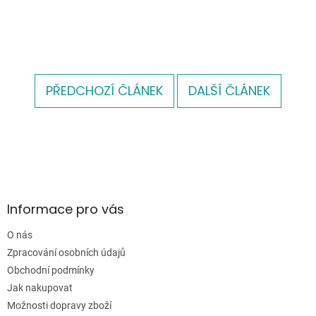
PŘEDCHOZÍ ČLÁNEK
DALŠÍ ČLÁNEK
Z
á
p
a
Informace pro vás
t
í
O nás
Zpracování osobních údajů
Obchodní podmínky
Jak nakupovat
Možnosti dopravy zboží