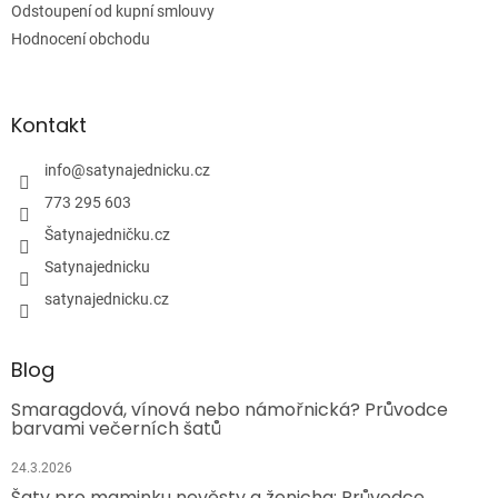
Odstoupení od kupní smlouvy
Hodnocení obchodu
Kontakt
info
@
satynajednicku.cz
773 295 603
Šatynajedničku.cz
Satynajednicku
satynajednicku.cz
Blog
Smaragdová, vínová nebo námořnická? Průvodce
barvami večerních šatů
24.3.2026
Šaty pro maminku nevěsty a ženicha: Průvodce