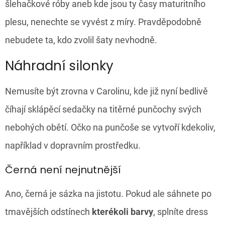
šlehačkové róby aneb kde jsou ty časy maturitního
plesu, nenechte se vyvést z míry. Pravděpodobně
nebudete ta, kdo zvolil šaty nevhodně.
Náhradní silonky
Nemusíte být zrovna v Carolinu, kde již nyní bedlivě
číhají sklápěcí sedačky na titěrné punčochy svých
nebohých obětí. Očko na punčoše se vytvoří kdekoliv,
například v dopravním prostředku.
Černá není nejnutnější
Ano, černá je sázka na jistotu. Pokud ale sáhnete po
tmavějších odstínech
kterékoli barvy
, splníte dress