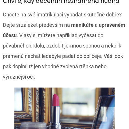
Chvíle, kdy decentní neznamená nudná
Chcete na své imatrikulaci vypadat skutečně dobře?
Dejte si záležet především na
manikúře
a
upraveném
účesu
. Vlasy si můžete například vyčesat do
půvabného drdolu, ozdobit jemnou sponou a několik
pramenů nechat ledabyle padat do obličeje. Váš look
pak doplní už jen vhodně zvolená rtěnka nebo
výraznější oči.