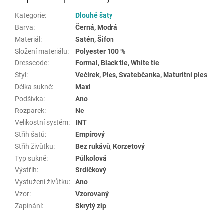
Kategorie
:
Dlouhé šaty
Barva
:
Černá, Modrá
Materiál
:
Satén, Šifon
Složení materiálu
:
Polyester 100 %
Dresscode
:
Formal, Black tie, White tie
Styl
:
Večírek, Ples, Svatebčanka, Maturitní ples
Délka sukně
:
Maxi
Podšívka
:
Ano
Rozparek
:
Ne
Velikostní systém
:
INT
Střih šatů
:
Empírový
Střih živůtku
:
Bez rukávů, Korzetový
Typ sukně
:
Půlkolová
Výstřih
:
Srdíčkový
Vystužení živůtku
:
Ano
Vzor
:
Vzorovaný
Zapínání
:
Skrytý zip