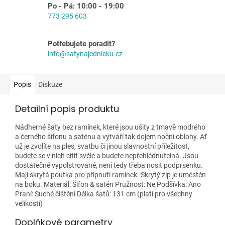
Po - Pá: 10:00 - 19:00
773 295 603
Potřebujete poradit?
info@satynajednicku.cz
Popis
Diskuze
Detailní popis produktu
Nádherné šaty bez ramínek, které jsou ušity z tmavě modrého
a černého šifonu a saténu a vytváří tak dojem noční oblohy. Ať
už je zvolíte na ples, svatbu či jinou slavnostní příležitost,
budete se v nich cítit svěle a budete nepřehlédnutelná. Jsou
dostatečně vypolstrované, není tedy třeba nosit podprsenku.
Mají skrytá poutka pro připnutí ramínek. Skrytý zip je uméstěn
na boku. Materiál: Šifon & satén Pružnost: Ne Podšívka: Ano
Praní: Suché čištění Délka šatů: 131 cm (platí pro všechny
velikosti)
Doplňkové parametry