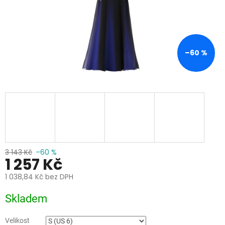
–60 %
3 143 Kč
–60 %
1 257 Kč
1 038,84 Kč bez DPH
Měrná
Skladem
cena:
Velikost