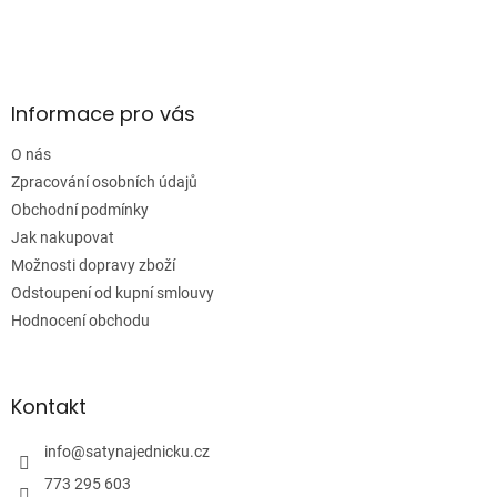
Z
á
p
a
Informace pro vás
t
í
O nás
Zpracování osobních údajů
Obchodní podmínky
Jak nakupovat
Možnosti dopravy zboží
Odstoupení od kupní smlouvy
Hodnocení obchodu
Kontakt
info
@
satynajednicku.cz
773 295 603