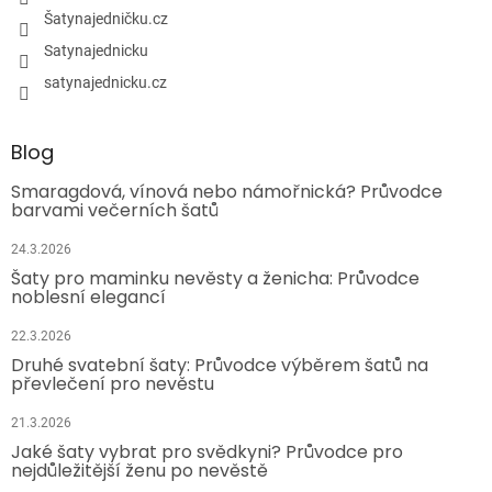
Šatynajedničku.cz
Satynajednicku
satynajednicku.cz
Blog
Smaragdová, vínová nebo námořnická? Průvodce
barvami večerních šatů
24.3.2026
Šaty pro maminku nevěsty a ženicha: Průvodce
noblesní elegancí
22.3.2026
Druhé svatební šaty: Průvodce výběrem šatů na
převlečení pro nevěstu
21.3.2026
Jaké šaty vybrat pro svědkyni? Průvodce pro
nejdůležitější ženu po nevěstě