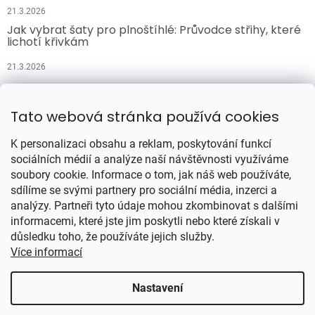
21.3.2026
Jak vybrat šaty pro plnoštíhlé: Průvodce střihy, které
lichotí křivkám
21.3.2026
Přijímáme online platby
Tato webová stránka používá cookies
K personalizaci obsahu a reklam, poskytování funkcí
sociálních médií a analýze naší návštěvnosti využíváme
soubory cookie. Informace o tom, jak náš web používáte,
sdílíme se svými partnery pro sociální média, inzerci a
analýzy. Partneři tyto údaje mohou zkombinovat s dalšími
Vytvořil Shoptet
informacemi, které jste jim poskytli nebo které získali v
důsledku toho, že používáte jejich služby.
Více informací
Copyright 2026
Šatynajedničku.cz
. Všechna práva vyhrazena.
Upravit nastavení cookies
Nastavení