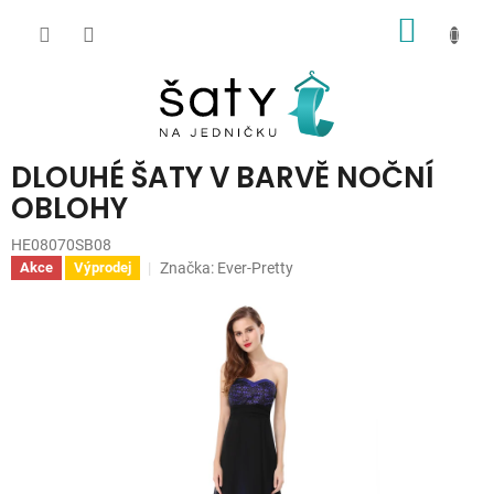
Přejít
NÁKUP
na
obsah
KOŠÍK
DLOUHÉ ŠATY V BARVĚ NOČNÍ
OBLOHY
HE08070SB08
Značka:
Ever-Pretty
Akce
Výprodej