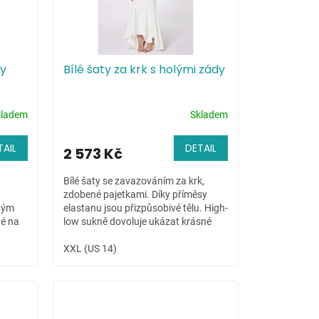
ty
Bílé šaty za krk s holými zády
kladem
Skladem
TAIL
DETAIL
2 573 Kč
Bílé šaty se zavazováním za krk,
zdobené pajetkami. Díky příměsy
ným
elastanu jsou přizpůsobivé tělu. High-
né na
low sukně dovoluje ukázat krásné
ní
nožky nositelky.
XXL (US 14)