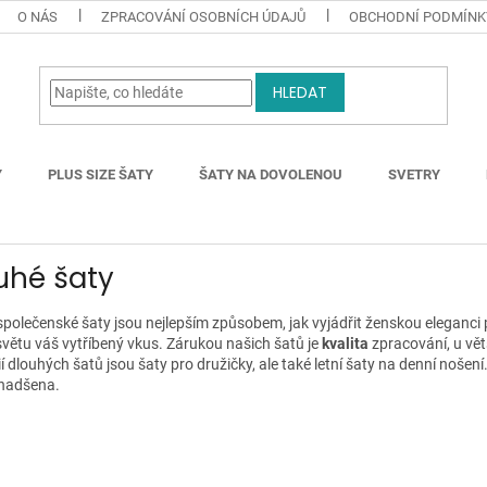
O NÁS
ZPRACOVÁNÍ OSOBNÍCH ÚDAJŮ
OBCHODNÍ PODMÍNK
HLEDAT
Y
PLUS SIZE ŠATY
ŠATY NA DOVOLENOU
SVETRY
uhé šaty
polečenské šaty jsou nejlepším způsobem, jak vyjádřit ženskou eleganci pro
světu váš vytříbený vkus. Zárukou našich šatů je
kvalita
zpracování, u vě
í dlouhých šatů jsou šaty pro družičky, ale také letní šaty na denní nošení
nadšena.