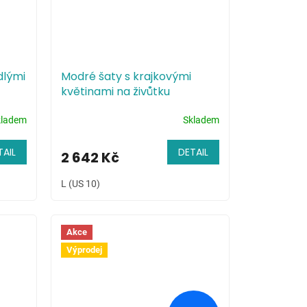
dlými
Modré šaty s krajkovými
květinami na živůtku
kladem
Skladem
TAIL
DETAIL
2 642 Kč
L (US 10)
Akce
Výprodej