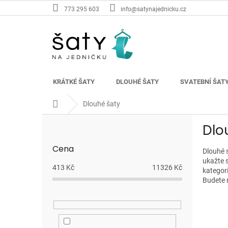
Přejít
773 295 603
info@satynajednicku.cz
na
obsah
KRÁTKÉ ŠATY
DLOUHÉ ŠATY
SVATEBNÍ ŠAT
Domů
Dlouhé šaty
P
Dlo
o
s
Cena
t
Dlouhé s
ukažte 
r
413
Kč
11326
Kč
kategori
a
Budete 
n
n
í
p