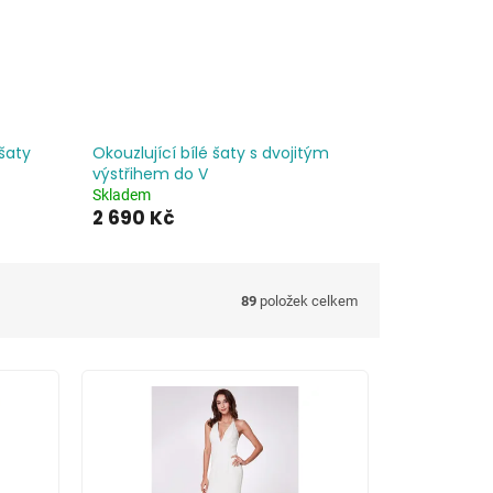
šaty
Okouzlující bílé šaty s dvojitým
výstřihem do V
Skladem
2 690 Kč
89
položek celkem