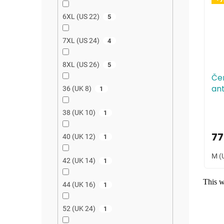
6XL (US 22)
5
7XL (US 24)
4
8XL (US 26)
5
Če
ant
36 (UK 8)
1
38 (UK 10)
1
77
40 (UK 12)
1
M (
42 (UK 14)
1
44 (UK 16)
1
52 (UK 24)
1