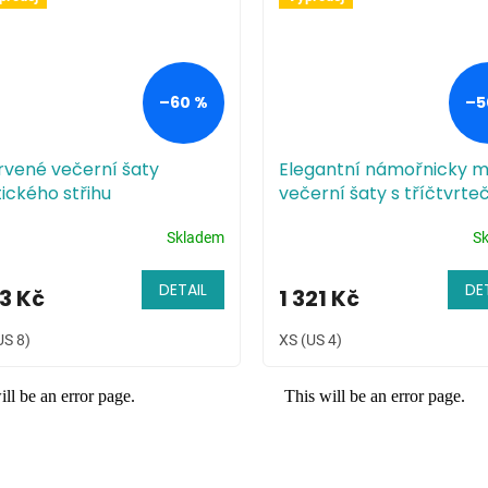
–60 %
–5
rvené večerní šaty
Elegantní námořnicky 
ického střihu
večerní šaty s tříčtvrte
rukávy
Skladem
S
DETAIL
DE
3 Kč
1 321 Kč
US 8)
XS (US 4)