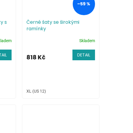
–59 %
y s
Černé šaty se širokými
ramínky
kladem
Skladem
TAIL
DETAIL
818 Kč
XL (US 12)