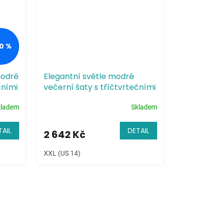
0 %
modré
Elegantní světle modré
čními
večerní šaty s tříčtvrtečními
rukávy
kladem
Skladem
TAIL
DETAIL
2 642 Kč
XXL (US 14)