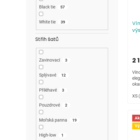
Black tie
57
White tie
39
Ví
vý
Střih šatů
2 
Zavinovací
3
Vín
Splývavé
12
eleg
oka
Přiléhavé
3
XS 
Pouzdrové
2
Ak
Mořská panna
19
Vý
High-low
1