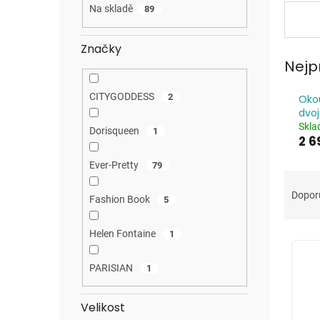
a
Na skladě
89
n
e
Značky
l
Nejp
CITYGODDESS
2
Okou
dvoj
Skl
Dorisqueen
1
2 6
Ever-Pretty
79
Ř
a
Dopor
Fashion Book
5
z
e
Helen Fontaine
1
V
n
ý
í
p
PARISIAN
p
1
i
r
s
o
Velikost
p
d