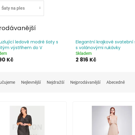
Šaty na ples
rodávanější
zlující ledově modré šaty s
Elegantní krajkové svatební 
itým výstřihem do V
s volánovými rukávky
adem
Skladem
90 Kč
2 816 Kč
učujeme
Nejlevnější
Nejdražší
Nejprodávanější
Abecedně