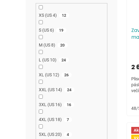
r
u
o
k
XS (US 4)
12
d
t
u
ů
Zav
S (US 6)
19
k
ma
t
M (US 8)
20
ů
L (US 10)
24
2 
XL (US 12)
26
Plis
pás
XXL (US 14)
24
večí
3XL (US 16)
16
48/
4XL (US 18)
7
Ak
5XL (US 20)
4
Vý