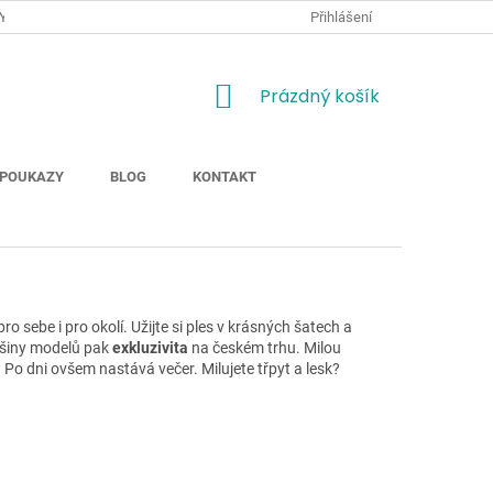
Y
JAK NAKUPOVAT
MOŽNOSTI DOPRAVY ZBOŽÍ
Přihlášení
ODSTOUP
NÁKUPNÍ
Prázdný košík
KOŠÍK
POUKAZY
BLOG
KONTAKT
 sebe i pro okolí. Užijte si ples v krásných šatech a
tšiny modelů pak
exkluzivita
na českém trhu. Milou
. Po dni ovšem nastává večer. Milujete třpyt a lesk?