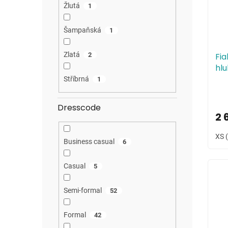
Žlutá
1
Šampaňská
1
Zlatá
Fia
2
hl
zá
Stříbrná
1
Dresscode
2 
XS 
Business casual
6
Casual
5
Semi-formal
52
Formal
42