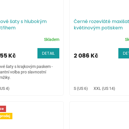
nové šaty s hlubokým
Černé rozevláté maxišat
střihem
květinovým potiskem
Skladem
S
DETAIL
DE
155 Kč
2 086 Kč
ové šaty s krajkovým paskem -
antní volba pro slavnostní
mžiky.
(US 4)
S (US 6)
XXL (US 14)
ce
prodej