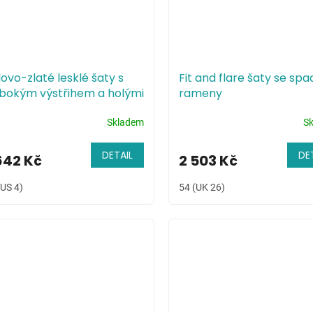
lovo-zlaté lesklé šaty s
Fit and flare šaty se spa
ubokým výstřihem a holými
rameny
dy
Skladem
S
DETAIL
DE
642 Kč
2 503 Kč
(US 4)
54 (UK 26)