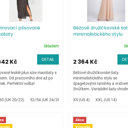
inovací plísované
Béžové družičkovské ša
xišaty
minimalistického stylu
Skladem
S
DETAIL
DE
642 Kč
2 364 Kč
ované lesklé plus size maxišaty s
Béžové družičkovské šaty
kem. Od pracovního dne až po
minimalistického stylu se
rek. Perfektní volba!
špagetovými ramínky a vrstve
živůtkem. Variabilní šaty vhod
letní svatbu na louce či celoden
50 (UK 20/22)
52/54 (UK 24/26)
hudební festival.
XS (US 4)
XXL (US 14)
ce
Akce
prodej
Výprodej